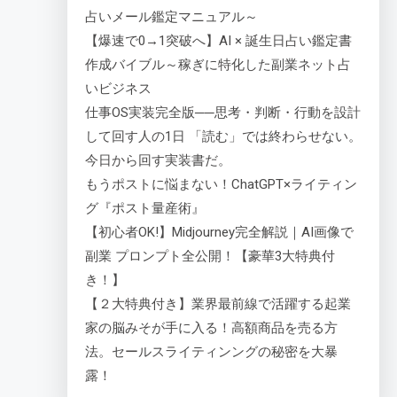
占いメール鑑定マニュアル～
【爆速で0→1突破へ】AI × 誕生日占い鑑定書
作成バイブル～稼ぎに特化した副業ネット占
いビジネス
仕事OS実装完全版──思考・判断・行動を設計
して回す人の1日 「読む」では終わらせない。
今日から回す実装書だ。
もうポストに悩まない！ChatGPT×ライティン
グ『ポスト量産術』
【初心者OK!】Midjourney完全解説｜AI画像で
副業 プロンプト全公開！【豪華3大特典付
き！】
【２大特典付き】業界最前線で活躍する起業
家の脳みそが手に入る！高額商品を売る方
法。セールスライティンングの秘密を大暴
露！