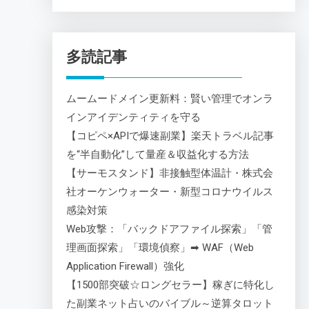
多読記事
ムームードメイン更新料：賢い管理でオンラ
インアイデンティティを守る
【コピペ×APIで爆速副業】楽天トラベル記事
を“半自動化”して量産＆収益化する方法
【サーモスタンド】非接触型体温計・株式会
社オーケンウォーター・新型コロナウイルス
感染対策
Web攻撃：「バックドアファイル探索」「管
理画面探索」「環境偵察」➡ WAF（Web
Application Firewall）強化
【1500部突破☆ロングセラー】稼ぎに特化し
た副業ネット占いのバイブル～逆算タロット