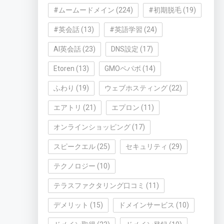
#ムームードメイン
(224)
#初期脱毛
(19)
#英会話
(13)
#英語学習
(24)
AI英会話
(23)
DNS設定
(17)
Etoren
(13)
GMOペパボ
(14)
ふわり
(19)
ウェブホスティング
(22)
エアトリ
(21)
エプロン
(11)
オンラインショッピング
(17)
スピークエル
(25)
セキュリティ
(29)
テクノロジー
(10)
テラスファクタリング口コミ
(11)
デメリット
(15)
ドメインサービス
(10)