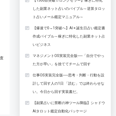
【1500部突破☆ロングセラー】稼ぎに特化
した副業ネット占いのバイブル～逆算タロッ
ト占いメール鑑定マニュアル～
【爆速で0→1突破へ】AI × 誕生日占い鑑定書
作成バイブル～稼ぎに特化した副業ネット占
いビジネス
マネジメントOS実装完全版──「自分でやっ
査
た方が早い」を捨ててチームで回す
仕事OS実装完全版──思考・判断・行動を設
計して回す人の1日 「読む」では終わらせな
い。今日から回す実装書だ。
【副業占いに禁断の神ツール降臨】シャドウ
AIタロット鑑定自動化パッケージ