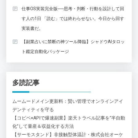
仕事OS実装完全版──思考・判断・行動を設計して回
す人の1日 「読む」では終わらせない。今日から回す
実装書だ。
【副業占いに禁断の神ツール降臨】シャドウAIタロッ
ト鑑定自動化パッケージ
多読記事
ムームードメイン更新料：賢い管理でオンラインアイ
デンティティを守る
【コピペ×APIで爆速副業】楽天トラベル記事を“半自動
化”して量産＆収益化する方法
【サーモスタンド】非接触型体温計・株式会社オーケ