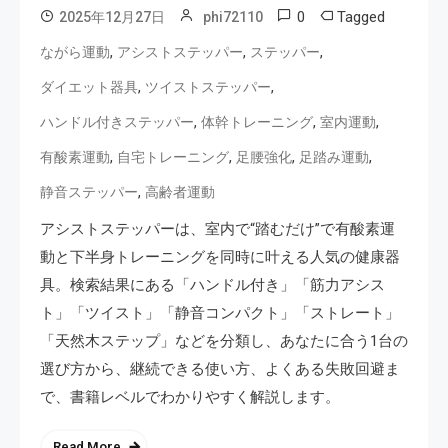
0
Tagged
2025年12月27日
phi72110
,
,
,
ながら運動
アシストステッパー
ステッパー
,
,
ダイエット器具
ツイストステッパー
,
,
,
ハンドル付きステッパー
体幹トレーニング
室内運動
,
,
,
,
有酸素運動
自宅トレーニング
足腰強化
足踏み運動
,
静音ステッパー
高齢者運動
アシストステッパーは、室内で“踏むだけ”で有酸素運
動と下半身トレーニングを同時に叶える人気の健康器
具。検索結果にある「ハンドル付き」「筋力アシス
ト」「ツイスト」「静音コンパクト」「ストレート」
「天然木ステップ」などを分類し、あなたに合う1台の
選び方から、継続できる使い方、よくある失敗回避ま
で、書籍レベルでわかりやすく解説します。
Read More