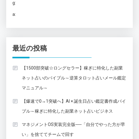
g:
a:
最近の投稿
【1500部突破☆ロングセラー】稼ぎに特化した副業
ネット占いのバイブル～逆算タロット占いメール鑑定
マニュアル～
【爆速で0→1突破へ】AI × 誕生日占い鑑定書作成バイ
ブル～稼ぎに特化した副業ネット占いビジネス
マネジメントOS実装完全版──「自分でやった方が早
い」を捨ててチームで回す