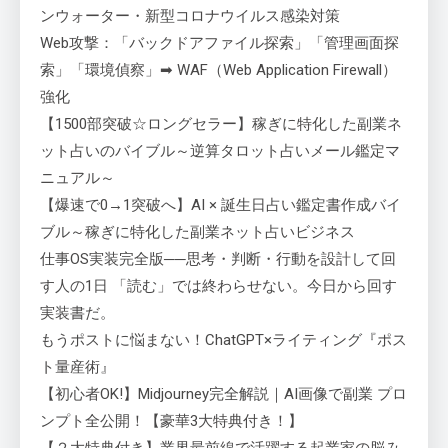
ンウォーター・新型コロナウイルス感染対策
Web攻撃：「バックドアファイル探索」「管理画面探
索」「環境偵察」➡ WAF（Web Application Firewall）
強化
【1500部突破☆ロングセラー】稼ぎに特化した副業ネ
ット占いのバイブル～逆算タロット占いメール鑑定マ
ニュアル～
【爆速で0→1突破へ】AI × 誕生日占い鑑定書作成バイ
ブル～稼ぎに特化した副業ネット占いビジネス
仕事OS実装完全版──思考・判断・行動を設計して回
す人の1日 「読む」では終わらせない。今日から回す
実装書だ。
もうポストに悩まない！ChatGPT×ライティング『ポス
ト量産術』
【初心者OK!】Midjourney完全解説｜AI画像で副業 プロ
ンプト全公開！【豪華3大特典付き！】
【２大特典付き】業界最前線で活躍する起業家の脳み