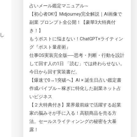
占いメール鑑定マニュアル～
【初心者OK!】Midjourney完全解説｜AI画像で
副業 プロンプト全公開！【豪華3大特典付
き！】
し
もうポストに悩まない！ChatGPT×ライティン
グ『ポスト量産術』
仕事OS実装完全版──思考・判断・行動を設計
して回す人の1日 「読む」では終わらせない。
今日から回す実装書だ。
【爆速で0→1突破へ】AI × 誕生日占い鑑定書
作成バイブル～稼ぎに特化した副業ネット占
いビジネス
【２大特典付き】業界最前線で活躍する起業
家の脳みそが手に入る！高額商品を売る方
法。セールスライティンングの秘密を大暴
露！