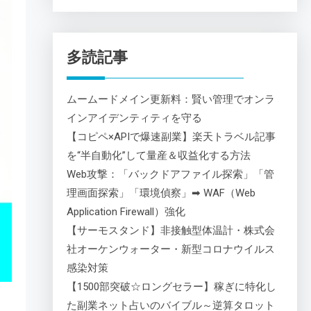
多読記事
ムームードメイン更新料：賢い管理でオンラ
インアイデンティティを守る
【コピペ×APIで爆速副業】楽天トラベル記事
を“半自動化”して量産＆収益化する方法
Web攻撃：「バックドアファイル探索」「管
理画面探索」「環境偵察」➡ WAF（Web
Application Firewall）強化
【サーモスタンド】非接触型体温計・株式会
社オーケンウォーター・新型コロナウイルス
感染対策
【1500部突破☆ロングセラー】稼ぎに特化し
た副業ネット占いのバイブル～逆算タロット