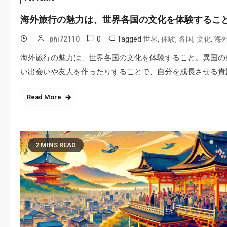
海外旅行の魅力は、世界各国の文化を体験するこ
0
Tagged
,
,
,
,
phi72110
世界
体験
各国
文化
海
海外旅行の魅力は、世界各国の文化を体験すること。異国の
い出会いや友人を作ったりすることで、自分を成長させる貴
Read More
2 MINS READ