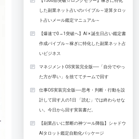
【1500部突破☆ロングセラー】稼ぎに特化
した副業ネット占いのバイブル～逆算タロッ
ト占いメール鑑定マニュアル～
【爆速で0→1突破へ】AI × 誕生日占い鑑定書
作成バイブル～稼ぎに特化した副業ネット占
いビジネス
マネジメントOS実装完全版──「自分でやっ
た方が早い」を捨ててチームで回す
仕事OS実装完全版──思考・判断・行動を設
計して回す人の1日 「読む」では終わらせな
い。今日から回す実装書だ。
【副業占いに禁断の神ツール降臨】シャドウ
AIタロット鑑定自動化パッケージ