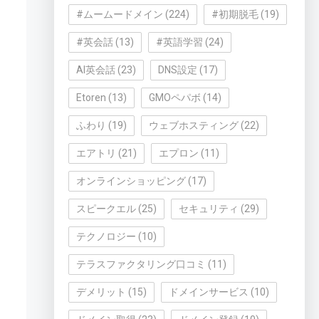
#ムームードメイン
(224)
#初期脱毛
(19)
#英会話
(13)
#英語学習
(24)
AI英会話
(23)
DNS設定
(17)
Etoren
(13)
GMOペパボ
(14)
ふわり
(19)
ウェブホスティング
(22)
エアトリ
(21)
エプロン
(11)
オンラインショッピング
(17)
スピークエル
(25)
セキュリティ
(29)
テクノロジー
(10)
テラスファクタリング口コミ
(11)
デメリット
(15)
ドメインサービス
(10)