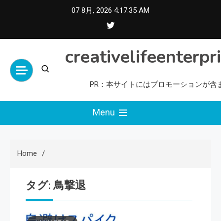
Skip
07 8月, 2026
4:17:35 AM
to
content
creativelifeenterpr
PR：本サイトにはプロモーションが含
Menu
Home
タグ:
鳥撃退