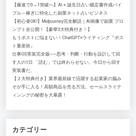
【爆速で0→1突破へ】AI × 誕生日占い鑑定書作成バイ
ブル～稼ぎに特化した副業ネット占いビジネス
【初心者OK!】Midjourney完全解説｜AI画像で副業 プロ
ンプト全公開！【豪華3大特典付き！】
もうポストに悩まない！ChatGPT×ライティング『ポス
ト量産術』
仕事OS実装完全版──思考・判断・行動を設計して回
す人の1日 「読む」では終わらせない。今日から回す
実装書だ。
【２大特典付き】業界最前線で活躍する起業家の脳み
そが手に入る！高額商品を売る方法。セールスライテ
ィンングの秘密を大暴露！
カテゴリー