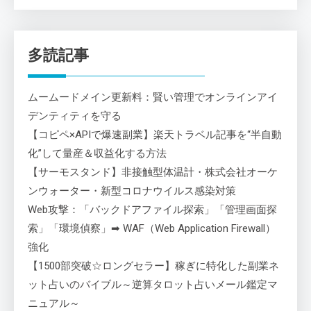
多読記事
ムームードメイン更新料：賢い管理でオンラインアイ
デンティティを守る
【コピペ×APIで爆速副業】楽天トラベル記事を“半自動
化”して量産＆収益化する方法
【サーモスタンド】非接触型体温計・株式会社オーケ
ンウォーター・新型コロナウイルス感染対策
Web攻撃：「バックドアファイル探索」「管理画面探
索」「環境偵察」➡ WAF（Web Application Firewall）
強化
【1500部突破☆ロングセラー】稼ぎに特化した副業ネ
ット占いのバイブル～逆算タロット占いメール鑑定マ
ニュアル～