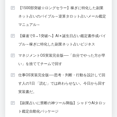
【1500部突破☆ロングセラー】稼ぎに特化した副業
ネット占いのバイブル～逆算タロット占いメール鑑定
マニュアル～
【爆速で0→1突破へ】AI × 誕生日占い鑑定書作成バイ
ブル～稼ぎに特化した副業ネット占いビジネス
マネジメントOS実装完全版──「自分でやった方が早
い」を捨ててチームで回す
仕事OS実装完全版──思考・判断・行動を設計して回
す人の1日 「読む」では終わらせない。今日から回す
実装書だ。
【副業占いに禁断の神ツール降臨】シャドウAIタロッ
ト鑑定自動化パッケージ