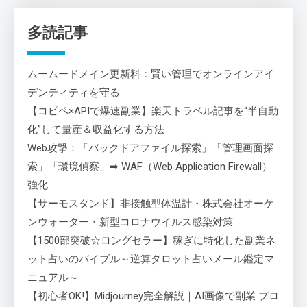
多読記事
ムームードメイン更新料：賢い管理でオンラインアイ
デンティティを守る
【コピペ×APIで爆速副業】楽天トラベル記事を“半自動
化”して量産＆収益化する方法
Web攻撃：「バックドアファイル探索」「管理画面探
索」「環境偵察」➡ WAF（Web Application Firewall）
強化
【サーモスタンド】非接触型体温計・株式会社オーケ
ンウォーター・新型コロナウイルス感染対策
【1500部突破☆ロングセラー】稼ぎに特化した副業ネ
ット占いのバイブル～逆算タロット占いメール鑑定マ
ニュアル～
【初心者OK!】Midjourney完全解説｜AI画像で副業 プロ