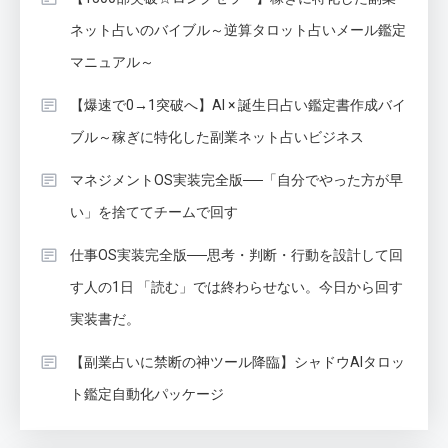
ネット占いのバイブル～逆算タロット占いメール鑑定
マニュアル～
【爆速で0→1突破へ】AI × 誕生日占い鑑定書作成バイ
ブル～稼ぎに特化した副業ネット占いビジネス
マネジメントOS実装完全版──「自分でやった方が早
い」を捨ててチームで回す
仕事OS実装完全版──思考・判断・行動を設計して回
す人の1日 「読む」では終わらせない。今日から回す
実装書だ。
【副業占いに禁断の神ツール降臨】シャドウAIタロッ
ト鑑定自動化パッケージ