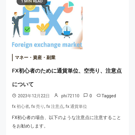
1 MIN READ
マネー・資産・副業
FX初心者のために通貨単位、空売り、注意点
について
0
Tagged
2023年12月22日
phi72110
,
,
,
fx 初心者
fx 売り
fx 注意点
fx 通貨単位
FX初心者の場合、以下のような注意点に注意すること
をお勧めします。