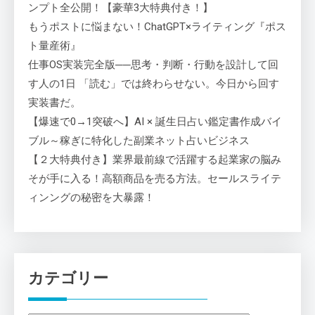
ンプト全公開！【豪華3大特典付き！】
もうポストに悩まない！ChatGPT×ライティング『ポス
ト量産術』
仕事OS実装完全版──思考・判断・行動を設計して回
す人の1日 「読む」では終わらせない。今日から回す
実装書だ。
【爆速で0→1突破へ】AI × 誕生日占い鑑定書作成バイ
ブル～稼ぎに特化した副業ネット占いビジネス
【２大特典付き】業界最前線で活躍する起業家の脳み
そが手に入る！高額商品を売る方法。セールスライテ
ィンングの秘密を大暴露！
カテゴリー