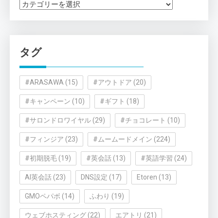
カ
テ
ゴ
リ
タグ
ー
#ARASAWA
(15)
#アウトドア
(20)
#キャンペーン
(10)
#ギフト
(18)
#サロンドロワイヤル
(29)
#チョコレート
(10)
#フィンジア
(23)
#ムームードメイン
(224)
#初期脱毛
(19)
#英会話
(13)
#英語学習
(24)
AI英会話
(23)
DNS設定
(17)
Etoren
(13)
GMOペパボ
(14)
ふわり
(19)
ウェブホスティング
(22)
エアトリ
(21)