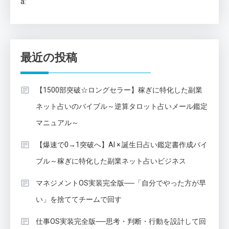
a:
最近の投稿
【1500部突破☆ロングセラー】稼ぎに特化した副業
ネット占いのバイブル～逆算タロット占いメール鑑定
マニュアル～
【爆速で0→1突破へ】AI × 誕生日占い鑑定書作成バイ
ブル～稼ぎに特化した副業ネット占いビジネス
マネジメントOS実装完全版──「自分でやった方が早
い」を捨ててチームで回す
仕事OS実装完全版──思考・判断・行動を設計して回