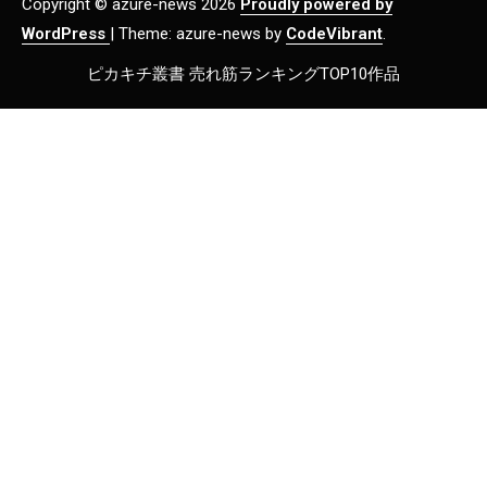
Copyright © azure-news 2026
Proudly powered by
WordPress
|
Theme: azure-news by
CodeVibrant
.
ピカキチ叢書 売れ筋ランキングTOP10作品