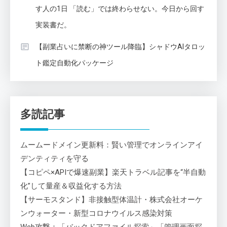
す人の1日 「読む」では終わらせない。今日から回す
実装書だ。
【副業占いに禁断の神ツール降臨】シャドウAIタロッ
ト鑑定自動化パッケージ
多読記事
ムームードメイン更新料：賢い管理でオンラインアイ
デンティティを守る
【コピペ×APIで爆速副業】楽天トラベル記事を“半自動
化”して量産＆収益化する方法
【サーモスタンド】非接触型体温計・株式会社オーケ
ンウォーター・新型コロナウイルス感染対策