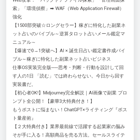
Web攻撃：「バックドアファイル探索」「管理画面探
索」「環境偵察」➡ WAF（Web Application Firewall）
強化
【1500部突破☆ロングセラー】稼ぎに特化した副業ネ
ット占いのバイブル～逆算タロット占いメール鑑定マ
ニュアル～
【爆速で0→1突破へ】AI × 誕生日占い鑑定書作成バイ
ブル～稼ぎに特化した副業ネット占いビジネス
仕事OS実装完全版──思考・判断・行動を設計して回
す人の1日 「読む」では終わらせない。今日から回す
実装書だ。
【初心者OK!】Midjourney完全解説｜AI画像で副業 プロ
ンプト全公開！【豪華3大特典付き！】
もうポストに悩まない！ChatGPT×ライティング『ポス
ト量産術』
【２大特典付き】業界最前線で活躍する起業家の脳み
そが手に入る！高額商品を売る方法。セールスライテ