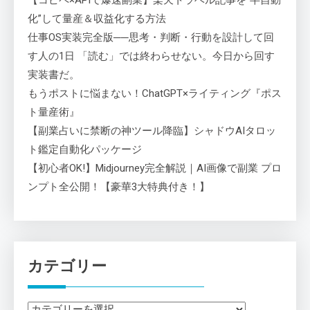
【コピペ×APIで爆速副業】楽天トラベル記事を“半自動
化”して量産＆収益化する方法
仕事OS実装完全版──思考・判断・行動を設計して回
す人の1日 「読む」では終わらせない。今日から回す
実装書だ。
もうポストに悩まない！ChatGPT×ライティング『ポス
ト量産術』
【副業占いに禁断の神ツール降臨】シャドウAIタロッ
ト鑑定自動化パッケージ
【初心者OK!】Midjourney完全解説｜AI画像で副業 プロ
ンプト全公開！【豪華3大特典付き！】
カテゴリー
カ