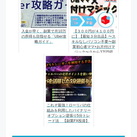
入金が早く、副業で月10万
【３００円が４１００円
の所得も目指せる「Uber攻
に】【最短３分出品】〜ス
略ガイド」
キルなしパソコン不要〜副
業初心者ママ×お片付けマ
ジック〜０から3万円収
益〜
これぞ最強！ローリバの仕
組みを利用したバイナリー
オプション逆張り5分トレ
ード法 【副業FX投資】