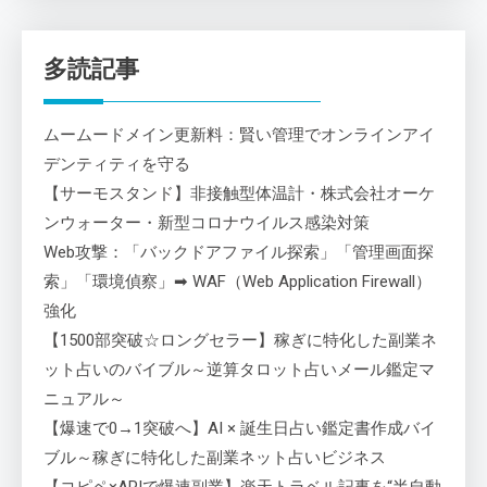
多読記事
ムームードメイン更新料：賢い管理でオンラインアイ
デンティティを守る
【サーモスタンド】非接触型体温計・株式会社オーケ
ンウォーター・新型コロナウイルス感染対策
Web攻撃：「バックドアファイル探索」「管理画面探
索」「環境偵察」➡ WAF（Web Application Firewall）
強化
【1500部突破☆ロングセラー】稼ぎに特化した副業ネ
ット占いのバイブル～逆算タロット占いメール鑑定マ
ニュアル～
【爆速で0→1突破へ】AI × 誕生日占い鑑定書作成バイ
ブル～稼ぎに特化した副業ネット占いビジネス