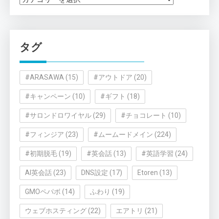
テ
ゴ
リ
タグ
ー
#ARASAWA
(15)
#アウトドア
(20)
#キャンペーン
(10)
#ギフト
(18)
#サロンドロワイヤル
(29)
#チョコレート
(10)
#フィンジア
(23)
#ムームードメイン
(224)
#初期脱毛
(19)
#英会話
(13)
#英語学習
(24)
AI英会話
(23)
DNS設定
(17)
Etoren
(13)
GMOペパボ
(14)
ふわり
(19)
ウェブホスティング
(22)
エアトリ
(21)