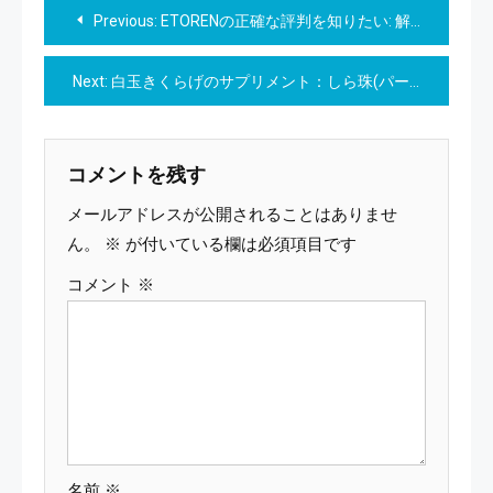
投
Previous:
ETORENの正確な評判を知りたい: 解説とレビュー
稿
Next:
白玉きくらげのサプリメント：しら珠(パール)。自然がくれた美と健康の贈り物。
ナ
ビ
コメントを残す
ゲ
メールアドレスが公開されることはありませ
ー
ん。
※
が付いている欄は必須項目です
コメント
※
シ
ョ
ン
名前
※