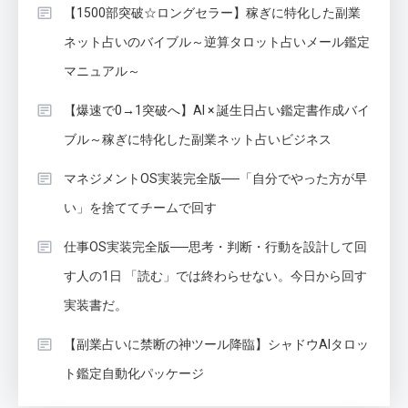
【1500部突破☆ロングセラー】稼ぎに特化した副業
ネット占いのバイブル～逆算タロット占いメール鑑定
マニュアル～
【爆速で0→1突破へ】AI × 誕生日占い鑑定書作成バイ
ブル～稼ぎに特化した副業ネット占いビジネス
マネジメントOS実装完全版──「自分でやった方が早
い」を捨ててチームで回す
仕事OS実装完全版──思考・判断・行動を設計して回
す人の1日 「読む」では終わらせない。今日から回す
実装書だ。
【副業占いに禁断の神ツール降臨】シャドウAIタロッ
ト鑑定自動化パッケージ