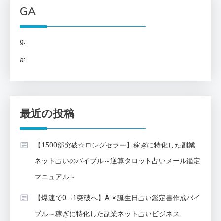
GA
g:
a:
最近の投稿
【1500部突破☆ロングセラー】稼ぎに特化した副業
ネット占いのバイブル～逆算タロット占いメール鑑定
マニュアル～
【爆速で0→1突破へ】AI × 誕生日占い鑑定書作成バイ
ブル～稼ぎに特化した副業ネット占いビジネス