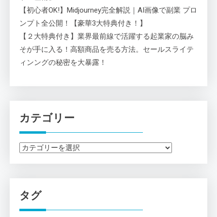
【初心者OK!】Midjourney完全解説｜AI画像で副業 プロ
ンプト全公開！【豪華3大特典付き！】
【２大特典付き】業界最前線で活躍する起業家の脳み
そが手に入る！高額商品を売る方法。セールスライテ
ィンングの秘密を大暴露！
カテゴリー
カ
テ
ゴ
リ
タグ
ー