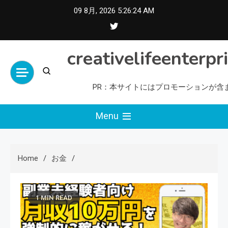
Skip
09 8月, 2026
5:26:25 AM
to
content
creativelifeenterpr
PR：本サイトにはプロモーションが含
Menu
Home
お金
1 MIN READ