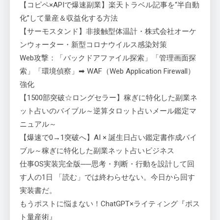
【コピペ×APIで爆速副業】楽天トラベル記事を“半自動
化”して量産＆収益化する方法
【サーモスタンド】非接触型体温計・株式会社オーケ
ンウォーター・新型コロナウイルス感染対策
Web攻撃：「バックドアファイル探索」「管理画面探
索」「環境偵察」➡ WAF（Web Application Firewall）
強化
【1500部突破☆ロングセラー】稼ぎに特化した副業ネ
ット占いのバイブル～逆算タロット占いメール鑑定マ
ニュアル～
【爆速で0→1突破へ】AI × 誕生日占い鑑定書作成バイ
ブル～稼ぎに特化した副業ネット占いビジネス
仕事OS実装完全版──思考・判断・行動を設計して回
す人の1日 「読む」では終わらせない。今日から回す
実装書だ。
もうポストに悩まない！ChatGPT×ライティング『ポス
ト量産術』