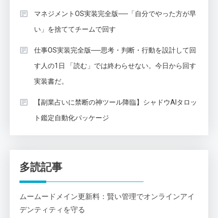
マネジメントOS実装完全版──「自分でやった方が早
い」を捨ててチームで回す
仕事OS実装完全版──思考・判断・行動を設計して回
す人の1日 「読む」では終わらせない。今日から回す
実装書だ。
【副業占いに禁断の神ツール降臨】シャドウAIタロッ
ト鑑定自動化パッケージ
多読記事
ムームードメイン更新料：賢い管理でオンラインアイ
デンティティを守る