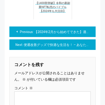
【1400部突破】令和の新副
業NFT転売のバイブル
【2024年も大注目】
投
Previous:
【2024年2月から始めてできた】適応障害・ビジネス初心者の私が副業で月５万稼げたたった一つの方法
稿
Next:
便通改善グッズで快適な生活を！ – あなたの健康をサポートするアイテムガイド
ナ
ビ
コメントを残す
ゲ
メールアドレスが公開されることはありませ
ー
ん。
※
が付いている欄は必須項目です
コメント
※
シ
ョ