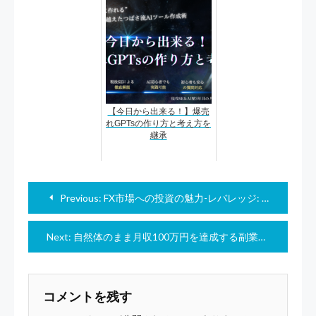
【今日から出来る！】爆売
れGPTsの作り方と考え方を
継承
投
Previous:
FX市場への投資の魅力-レバレッジ: 少額の資金で大きな利益を得る可能性
稿
ナ
Next:
自然体のまま月収100万円を達成する副業初心者のためのストーリーライティング講座
ビ
ゲ
ー
コメントを残す
シ