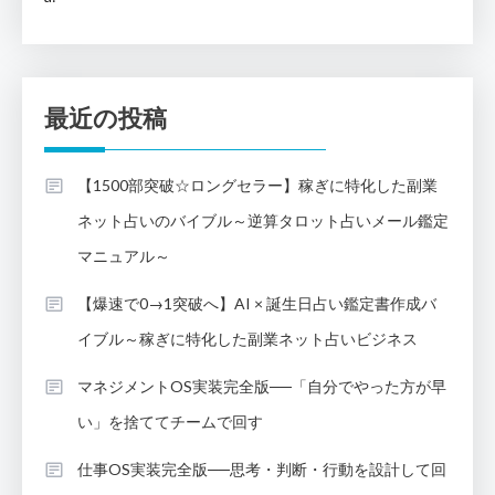
最近の投稿
【1500部突破☆ロングセラー】稼ぎに特化した副業
ネット占いのバイブル～逆算タロット占いメール鑑定
マニュアル～
【爆速で0→1突破へ】AI × 誕生日占い鑑定書作成バ
イブル～稼ぎに特化した副業ネット占いビジネス
マネジメントOS実装完全版──「自分でやった方が早
い」を捨ててチームで回す
仕事OS実装完全版──思考・判断・行動を設計して回