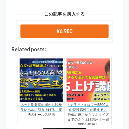
この記事を購入する
¥6,980
Related posts:
ネット副業初心者から脱サ
4ヶ月でフォロワー5500人
ラレベルに引き上げる、魔
の現役高校生が教える。
法のセールス話法
Twitter運用からマネタイズ
までのぶち上げ講座【一部
無料公開中】