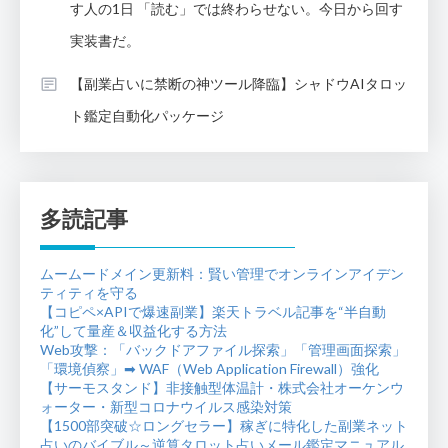
す人の1日 「読む」では終わらせない。今日から回す
実装書だ。
【副業占いに禁断の神ツール降臨】シャドウAIタロッ
ト鑑定自動化パッケージ
多読記事
ムームードメイン更新料：賢い管理でオンラインアイデン
ティティを守る
【コピペ×APIで爆速副業】楽天トラベル記事を“半自動
化”して量産＆収益化する方法
Web攻撃：「バックドアファイル探索」「管理画面探索」
「環境偵察」➡ WAF（Web Application Firewall）強化
【サーモスタンド】非接触型体温計・株式会社オーケンウ
ォーター・新型コロナウイルス感染対策
【1500部突破☆ロングセラー】稼ぎに特化した副業ネット
占いのバイブル～逆算タロット占いメール鑑定マニュアル