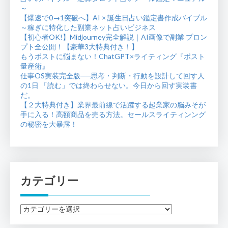
～
【爆速で0→1突破へ】AI × 誕生日占い鑑定書作成バイブル
～稼ぎに特化した副業ネット占いビジネス
【初心者OK!】Midjourney完全解説｜AI画像で副業 プロン
プト全公開！【豪華3大特典付き！】
もうポストに悩まない！ChatGPT×ライティング『ポスト
量産術』
仕事OS実装完全版──思考・判断・行動を設計して回す人
の1日 「読む」では終わらせない。今日から回す実装書
だ。
【２大特典付き】業界最前線で活躍する起業家の脳みそが
手に入る！高額商品を売る方法。セールスライティンング
の秘密を大暴露！
カテゴリー
カ
テ
ゴ