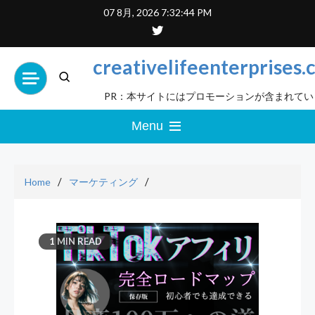
Skip
07 8月, 2026
7:32:45 PM
to
content
creativelifeenterprises
PR：本サイトにはプロモーションが含まれてい
Menu
Home
マーケティング
1 MIN READ