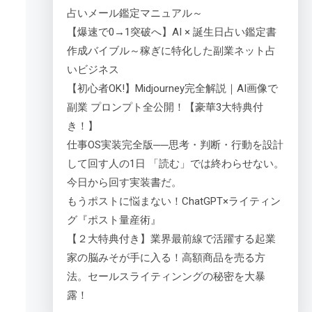
占いメール鑑定マニュアル～
【爆速で0→1突破へ】AI × 誕生日占い鑑定書
作成バイブル～稼ぎに特化した副業ネット占
いビジネス
【初心者OK!】Midjourney完全解説｜AI画像で
副業 プロンプト全公開！【豪華3大特典付
き！】
仕事OS実装完全版──思考・判断・行動を設計
して回す人の1日 「読む」では終わらせない。
今日から回す実装書だ。
もうポストに悩まない！ChatGPT×ライティン
グ『ポスト量産術』
【２大特典付き】業界最前線で活躍する起業
家の脳みそが手に入る！高額商品を売る方
法。セールスライティンングの秘密を大暴
露！