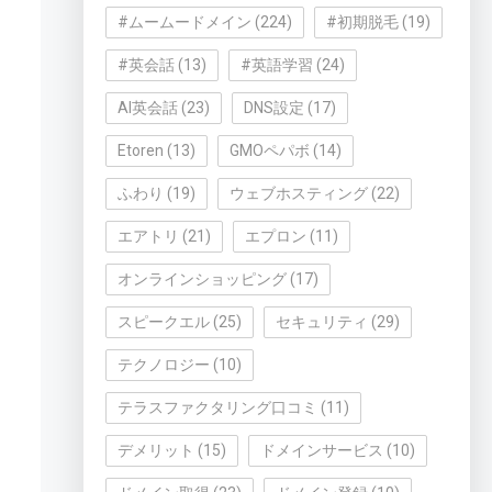
#ムームードメイン
(224)
#初期脱毛
(19)
#英会話
(13)
#英語学習
(24)
AI英会話
(23)
DNS設定
(17)
Etoren
(13)
GMOペパボ
(14)
ふわり
(19)
ウェブホスティング
(22)
エアトリ
(21)
エプロン
(11)
オンラインショッピング
(17)
スピークエル
(25)
セキュリティ
(29)
テクノロジー
(10)
テラスファクタリング口コミ
(11)
デメリット
(15)
ドメインサービス
(10)