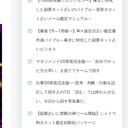
【1500部突破☆ロングセラー】稼ぎに特化
した副業ネット占いのバイブル～逆算タロッ
ト占いメール鑑定マニュアル～
【爆速で0→1突破へ】AI × 誕生日占い鑑定書
作成バイブル～稼ぎに特化した副業ネット占
いビジネス
マネジメントOS実装完全版──「自分でやっ
た方が早い」を捨ててチームで回す
仕事OS実装完全版──思考・判断・行動を設
計して回す人の1日 「読む」では終わらせな
い。今日から回す実装書だ。
【副業占いに禁断の神ツール降臨】シャドウ
AIタロット鑑定自動化パッケージ