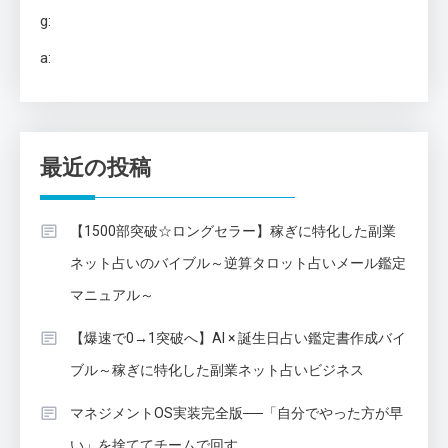
g:
a:
最近の投稿
【1500部突破☆ロングセラー】稼ぎに特化した副業
ネット占いのバイブル～逆算タロット占いメール鑑定
マニュアル～
【爆速で0→1突破へ】AI × 誕生日占い鑑定書作成バイ
ブル～稼ぎに特化した副業ネット占いビジネス
マネジメントOS実装完全版──「自分でやった方が早
い」を捨ててチームで回す