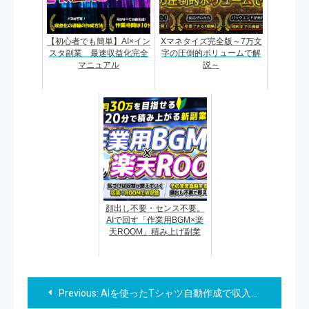
【初心者でも簡単】AI×イン
Xマネタイズ完全版～7万文
スタ副業 最速収益化完全
字の圧倒的ボリュームで解
マニュアル
説～
顔出し不要・センス不要。
AIで回す「作業用BGM×楽
天ROOM」積み上げ副業
投
Previous:
AIを使ったTシャツ自動作成で収入アップ！初心者向けの副業方法