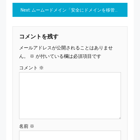
稿
Next:
ムームードメイン「安全にドメインを移管！スムーズな認証コード確認手順」
ナ
ビ
コメントを残す
ゲ
メールアドレスが公開されることはありませ
ー
ん。
※
が付いている欄は必須項目です
コメント
※
シ
ョ
ン
名前
※