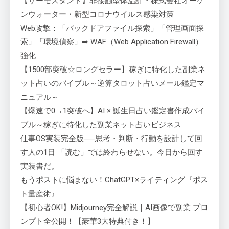
【サーモスタンド】非接触型体温計・株式会社オーケ
ンウォーター・新型コロナウイルス感染対策
Web攻撃：「バックドアファイル探索」「管理画面探
索」「環境偵察」➡ WAF（Web Application Firewall）
強化
【1500部突破☆ロングセラー】稼ぎに特化した副業ネ
ット占いのバイブル～逆算タロット占いメール鑑定マ
ニュアル～
【爆速で0→1突破へ】AI × 誕生日占い鑑定書作成バイ
ブル～稼ぎに特化した副業ネット占いビジネス
仕事OS実装完全版──思考・判断・行動を設計して回
す人の1日 「読む」では終わらせない。今日から回す
実装書だ。
もうポストに悩まない！ChatGPT×ライティング『ポス
ト量産術』
【初心者OK!】Midjourney完全解説｜AI画像で副業 プロ
ンプト全公開！【豪華3大特典付き！】