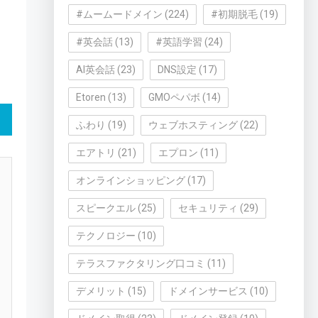
#ムームードメイン
(224)
#初期脱毛
(19)
#英会話
(13)
#英語学習
(24)
AI英会話
(23)
DNS設定
(17)
Etoren
(13)
GMOペパボ
(14)
ふわり
(19)
ウェブホスティング
(22)
エアトリ
(21)
エプロン
(11)
オンラインショッピング
(17)
スピークエル
(25)
セキュリティ
(29)
テクノロジー
(10)
テラスファクタリング口コミ
(11)
デメリット
(15)
ドメインサービス
(10)