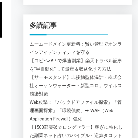
多読記事
円
ムームードメイン更新料：賢い管理でオンラ
インアイデンティティを守る
【コピペ×APIで爆速副業】楽天トラベル記事
を“半自動化”して量産＆収益化する方法
【サーモスタンド】非接触型体温計・株式会
社オーケンウォーター・新型コロナウイルス
感染対策
Web攻撃：「バックドアファイル探索」「管
理画面探索」「環境偵察」➡ WAF（Web
Application Firewall）強化
【1500部突破☆ロングセラー】稼ぎに特化し
た副業ネット占いのバイブル～逆算タロット