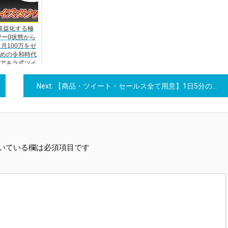
rで収益化する極
ー0状態から
月100万をゼ
めの令和時代
アキラ式ツイ
イズメソッド
公開！
Next:
【商品・ツイート・セールス全て用意】1日5分の簡単作業で月3万円オーバーの稼ぎを実現！難しい作業を完全排除した誰でも楽に作れるツイッターを使った自動化の仕組みをプレゼントします！
いている欄は必須項目です