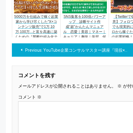
5000万を仕組みで稼ぐ起業
SNS集客を100倍パワーア
【Twitte
家から学び尽くした"X×コ
ップ 診断サイト作
意】フォロワ
ンテンツ販売"で1万,10
成“超”かんたんマニュア
でも現実的に
万,100万...と富を高速に築
ル 恋愛｜美容｜マネー｜
ロから稼ぐた
くための『禁断仕組み化テ
キャリア｜趣味｜学習…何
の起業戦略！
ンプレート』
でもOK!
ッターマネタ
投
を特別
Previous:
YouTube企業コンサルマスター講座『現役×副業コンサルの全知識＆全ノウハウ』
稿
ナ
コメントを残す
メールアドレスが公開されることはありません。
※
が付
ビ
コメント
※
ゲ
ー
シ