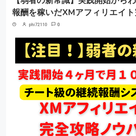
【弱者の新常識】実践開始から
報酬を稼いだXMアフィリエイト
0
phi72110