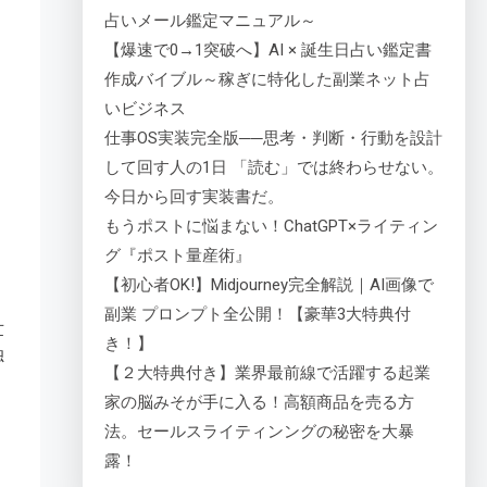
占いメール鑑定マニュアル～
【爆速で0→1突破へ】AI × 誕生日占い鑑定書
作成バイブル～稼ぎに特化した副業ネット占
いビジネス
仕事OS実装完全版──思考・判断・行動を設計
して回す人の1日 「読む」では終わらせない。
今日から回す実装書だ。
もうポストに悩まない！ChatGPT×ライティン
グ『ポスト量産術』
【初心者OK!】Midjourney完全解説｜AI画像で
副業 プロンプト全公開！【豪華3大特典付
世
き！】
独
【２大特典付き】業界最前線で活躍する起業
家の脳みそが手に入る！高額商品を売る方
法。セールスライティンングの秘密を大暴
露！