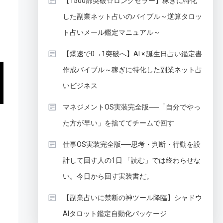
【1500部突破☆ロングセラー】稼ぎに特化
した副業ネット占いのバイブル～逆算タロッ
ト占いメール鑑定マニュアル～
【爆速で0→1突破へ】AI × 誕生日占い鑑定書
作成バイブル～稼ぎに特化した副業ネット占
いビジネス
マネジメントOS実装完全版──「自分でやっ
た方が早い」を捨ててチームで回す
仕事OS実装完全版──思考・判断・行動を設
計して回す人の1日 「読む」では終わらせな
い。今日から回す実装書だ。
【副業占いに禁断の神ツール降臨】シャドウ
AIタロット鑑定自動化パッケージ