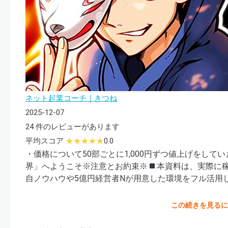
ネット起業コーチ｜きつね
2025-12-07
24 件のレビューがあります
平均スコア
0.0
・価格について50部ごとに1,000円ずつ値上げをし
界」へようこそ※注意とお約束※
本資料は、実際に
自ノウハウや5億円経営者Nが用意した環境をフル活用
この続きを見る