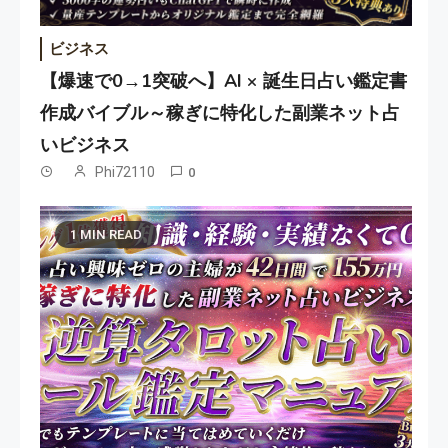
ビジネス
【爆速で0→1突破へ】AI × 誕生日占い鑑定書
作成バイブル～稼ぎに特化した副業ネット占
いビジネス
Phi72110
0
1 MIN READ