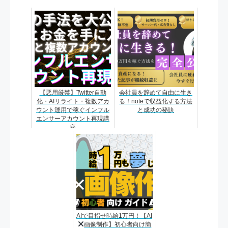
【悪用厳禁】Twitter自動
会社員を辞めて自由に生き
化・AIリライト・複数アカ
る！noteで収益化する方法
ウント運用で稼ぐインフル
と成功の秘訣
エンサーアカウント再現講
座
AIで目指せ時給1万円！【AI
画像制作】初心者向け簡