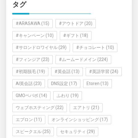
タグ
ー
#ARASAWA
(15)
#アウトドア
(20)
#キャンペーン
(10)
#ギフト
(18)
#サロンドロワイヤル
(29)
#チョコレート
(10)
#フィンジア
(23)
#ムームードメイン
(224)
#初期脱毛
(19)
#英会話
(13)
#英語学習
(24)
AI英会話
(23)
DNS設定
(17)
Etoren
(13)
GMOペパボ
(14)
ふわり
(19)
ウェブホスティング
(22)
エアトリ
(21)
エプロン
(11)
オンラインショッピング
(17)
スピークエル
(25)
セキュリティ
(29)