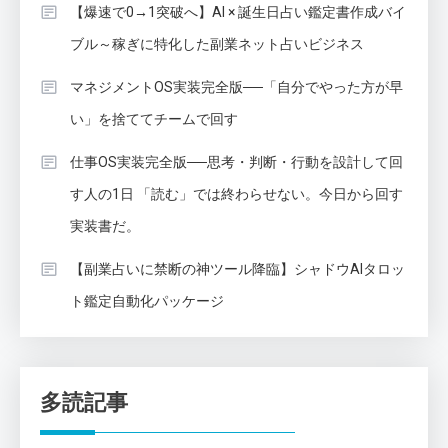
【爆速で0→1突破へ】AI × 誕生日占い鑑定書作成バイ
ブル～稼ぎに特化した副業ネット占いビジネス
マネジメントOS実装完全版──「自分でやった方が早
い」を捨ててチームで回す
仕事OS実装完全版──思考・判断・行動を設計して回
す人の1日 「読む」では終わらせない。今日から回す
実装書だ。
【副業占いに禁断の神ツール降臨】シャドウAIタロッ
ト鑑定自動化パッケージ
多読記事