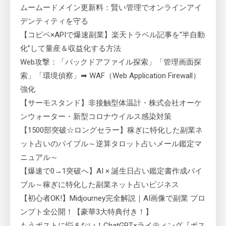
ムームードメイン更新料：賢い管理でオンラインアイ
デンティティを守る
【コピペ×APIで爆速副業】楽天トラベル記事を“半自動
化”して量産＆収益化する方法
Web攻撃：「バックドアファイル探索」「管理画面探
索」「環境偵察」➡ WAF（Web Application Firewall）
強化
【サーモスタンド】非接触型体温計・株式会社オーケ
ンウォーター・新型コロナウイルス感染対策
【1500部突破☆ロングセラー】稼ぎに特化した副業ネ
ット占いのバイブル～逆算タロット占いメール鑑定マ
ニュアル～
【爆速で0→1突破へ】AI × 誕生日占い鑑定書作成バイ
ブル～稼ぎに特化した副業ネット占いビジネス
【初心者OK!】Midjourney完全解説｜AI画像で副業 プロ
ンプト全公開！【豪華3大特典付き！】
もうポストに悩まない！ChatGPT×ライティング『ポス