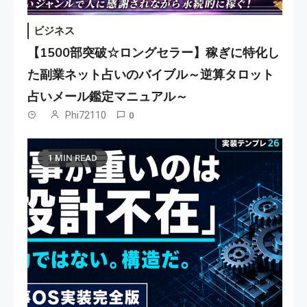
ビジネス
【1500部突破☆ロングセラー】稼ぎに特化し
た副業ネット占いのバイブル～逆算タロット
占いメール鑑定マニュアル～
Phi72110
0
1 MIN READ