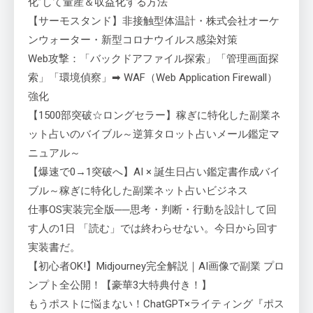
化”して量産＆収益化する方法
【サーモスタンド】非接触型体温計・株式会社オーケ
ンウォーター・新型コロナウイルス感染対策
Web攻撃：「バックドアファイル探索」「管理画面探
索」「環境偵察」➡ WAF（Web Application Firewall）
強化
【1500部突破☆ロングセラー】稼ぎに特化した副業ネ
ット占いのバイブル～逆算タロット占いメール鑑定マ
ニュアル～
【爆速で0→1突破へ】AI × 誕生日占い鑑定書作成バイ
ブル～稼ぎに特化した副業ネット占いビジネス
仕事OS実装完全版──思考・判断・行動を設計して回
す人の1日 「読む」では終わらせない。今日から回す
実装書だ。
【初心者OK!】Midjourney完全解説｜AI画像で副業 プロ
ンプト全公開！【豪華3大特典付き！】
もうポストに悩まない！ChatGPT×ライティング『ポス