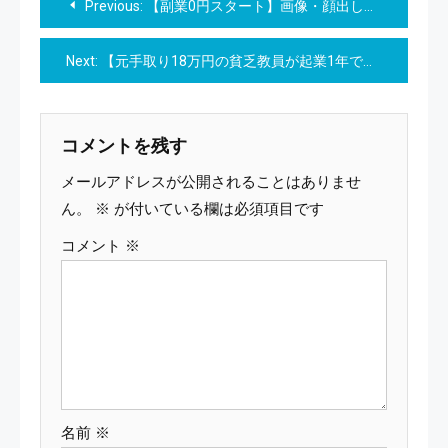
Previous:
【副業0円スタート】画像・顔出し不要 AI×Threadsで月5万円を生む！ 初心者限定ロードマップ
稿
Next:
【元手取り18万円の貧乏教員が起業1年で月商3.6億達成した】ゼロ→億おさる式7Daysマインドセットオーディオブートキャンプ
ナ
ビ
コメントを残す
ゲ
メールアドレスが公開されることはありませ
ー
ん。
※
が付いている欄は必須項目です
コメント
※
シ
ョ
ン
名前
※