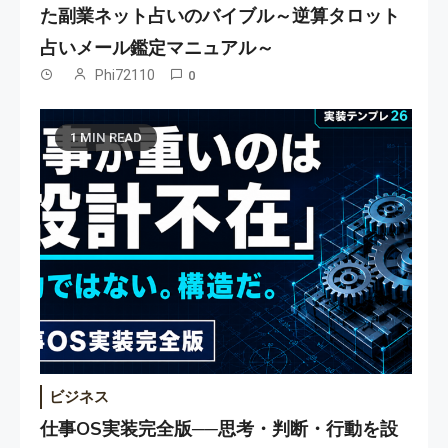
た副業ネット占いのバイブル～逆算タロット
占いメール鑑定マニュアル～
Phi72110
0
1 MIN READ
ビジネス
仕事OS実装完全版──思考・判断・行動を設