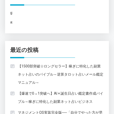
g:
a:
最近の投稿
【1500部突破☆ロングセラー】稼ぎに特化した副業
ネット占いのバイブル～逆算タロット占いメール鑑定
マニュアル～
【爆速で0→1突破へ】AI × 誕生日占い鑑定書作成バイ
ブル～稼ぎに特化した副業ネット占いビジネス
マネジメントOS実装完全版──「自分でやった方が早