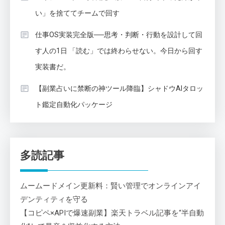
い」を捨ててチームで回す
仕事OS実装完全版──思考・判断・行動を設計して回
す人の1日 「読む」では終わらせない。今日から回す
実装書だ。
【副業占いに禁断の神ツール降臨】シャドウAIタロッ
ト鑑定自動化パッケージ
多読記事
ムームードメイン更新料：賢い管理でオンラインアイ
デンティティを守る
【コピペ×APIで爆速副業】楽天トラベル記事を“半自動