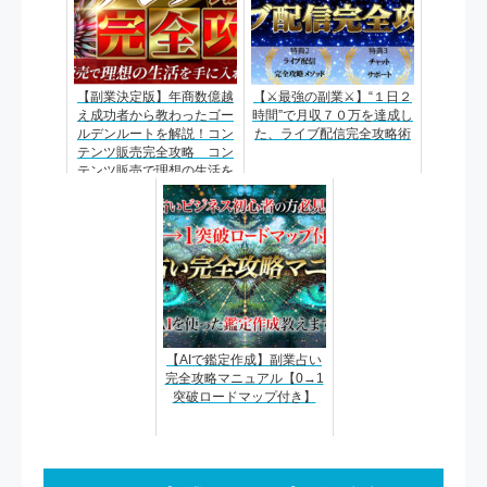
【副業決定版】年商数億越
【⚔最強の副業⚔】“１日２
え成功者から教わったゴー
時間”で月収７０万を達成し
ルデンルートを解説！コン
た、ライブ配信完全攻略術
テンツ販売完全攻略 コン
テンツ販売で理想の生活を
手に入れる！
【AIで鑑定作成】副業占い
完全攻略マニュアル【0→1
突破ロードマップ付き】
投