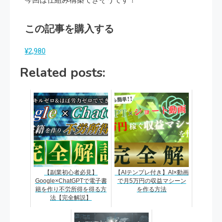
今回は仕組み構築できそうです！
この記事を購入する
¥2,980
Related posts:
【副業初心者必見】
【AIテンプレ付き】AI×動画
Google×ChatGPTで電子書
で月5万円の収益マシーン
籍を作り不労所得を得る方
を作る方法
法【完全解説】