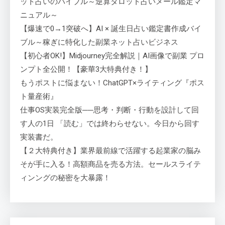
ット占いのバイブル～逆算タロット占いメール鑑定マ
ニュアル～
【爆速で0→1突破へ】AI × 誕生日占い鑑定書作成バイ
ブル～稼ぎに特化した副業ネット占いビジネス
【初心者OK!】Midjourney完全解説｜AI画像で副業 プロ
ンプト全公開！【豪華3大特典付き！】
もうポストに悩まない！ChatGPT×ライティング『ポス
ト量産術』
仕事OS実装完全版──思考・判断・行動を設計して回
す人の1日 「読む」では終わらせない。今日から回す
実装書だ。
【２大特典付き】業界最前線で活躍する起業家の脳み
そが手に入る！高額商品を売る方法。セールスライテ
ィンングの秘密を大暴露！