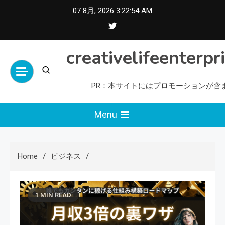
Skip
07 8月, 2026
3:22:55 AM
to
content
creativelifeenterpr
PR：本サイトにはプロモーションが含
Menu
Home
ビジネス
1 MIN READ