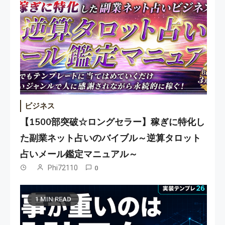
ビジネス
【1500部突破☆ロングセラー】稼ぎに特化し
た副業ネット占いのバイブル～逆算タロット
占いメール鑑定マニュアル～
Phi72110
0
1 MIN READ