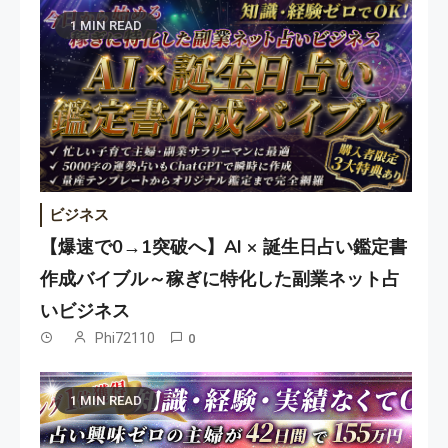
1 MIN READ
ビジネス
【爆速で0→1突破へ】AI × 誕生日占い鑑定書
作成バイブル～稼ぎに特化した副業ネット占
いビジネス
Phi72110
0
1 MIN READ