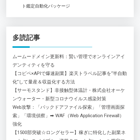
ト鑑定自動化パッケージ
多読記事
ムームードメイン更新料：賢い管理でオンラインアイ
デンティティを守る
【コピペ×APIで爆速副業】楽天トラベル記事を“半自動
化”して量産＆収益化する方法
【サーモスタンド】非接触型体温計・株式会社オーケ
ンウォーター・新型コロナウイルス感染対策
Web攻撃：「バックドアファイル探索」「管理画面探
索」「環境偵察」➡ WAF（Web Application Firewall）
強化
【1500部突破☆ロングセラー】稼ぎに特化した副業ネ