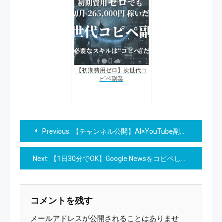
【初期費用ゼロ】次世代コ
ピペ副業
投
Previous:
【チャンネル公開】AI×YouTube副業｜完全初心者が30日で収益化した全て
稿
Next:
【1日30分でOK】Google Newsをコピペして日給1万円を稼ぐズボラ副業≪完全解説≫
ナ
ビ
コメントを残す
ゲ
メールアドレスが公開されることはありませ