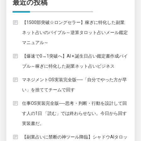
最近の投稿
【1500部突破☆ロングセラー】稼ぎに特化した副業
ネット占いのバイブル～逆算タロット占いメール鑑定
マニュアル～
【爆速で0→1突破へ】AI × 誕生日占い鑑定書作成バイ
ブル～稼ぎに特化した副業ネット占いビジネス
マネジメントOS実装完全版──「自分でやった方が早
い」を捨ててチームで回す
仕事OS実装完全版──思考・判断・行動を設計して回
す人の1日 「読む」では終わらせない。今日から回す
実装書だ。
【副業占いに禁断の神ツール降臨】シャドウAIタロッ