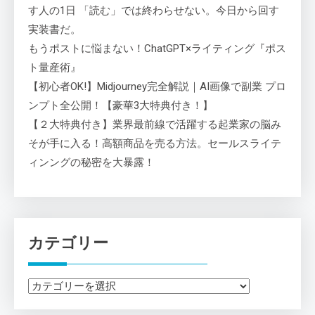
す人の1日 「読む」では終わらせない。今日から回す
実装書だ。
もうポストに悩まない！ChatGPT×ライティング『ポス
ト量産術』
【初心者OK!】Midjourney完全解説｜AI画像で副業 プロ
ンプト全公開！【豪華3大特典付き！】
【２大特典付き】業界最前線で活躍する起業家の脳み
そが手に入る！高額商品を売る方法。セールスライテ
ィンングの秘密を大暴露！
カテゴリー
カ
テ