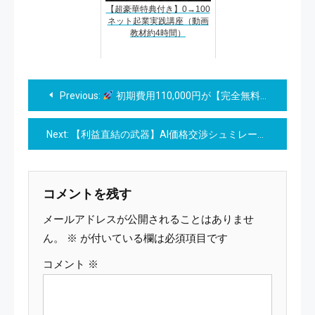
【超豪華特典付き】0→100
ネット起業実践講座（動画
教材約4時間）
投
Previous:
初期費用110,000円が【完全無料】に！ heteml MAXで事業を加速せよ
稿
Next:
【利益直結の武器】AI価格交渉シュミレーター｜30代マネージャー｜のための「失敗ゼロ」交渉術 ｜年間利益を最大化する｜4大黄金プロンプト集
ナ
ビ
コメントを残す
ゲ
メールアドレスが公開されることはありませ
ー
ん。
※
が付いている欄は必須項目です
コメント
※
シ
ョ