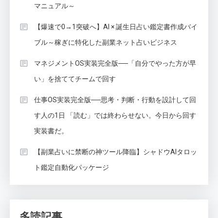
マニュアル～
【爆速で0→1突破へ】AI × 誕生日占い鑑定書作成バイ
ブル～稼ぎに特化した副業ネット占いビジネス
マネジメントOS実装完全版──「自分でやった方が早
い」を捨ててチームで回す
仕事OS実装完全版──思考・判断・行動を設計して回
す人の1日 「読む」では終わらせない。今日から回す
実装書だ。
【副業占いに禁断の神ツール降臨】シャドウAIタロッ
ト鑑定自動化パッケージ
多読記事