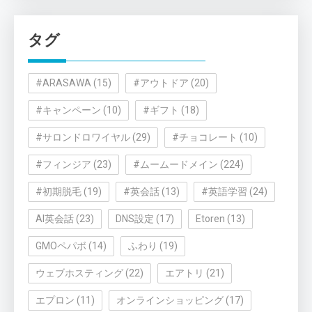
ゴ
リ
タグ
ー
#ARASAWA
(15)
#アウトドア
(20)
#キャンペーン
(10)
#ギフト
(18)
#サロンドロワイヤル
(29)
#チョコレート
(10)
#フィンジア
(23)
#ムームードメイン
(224)
#初期脱毛
(19)
#英会話
(13)
#英語学習
(24)
AI英会話
(23)
DNS設定
(17)
Etoren
(13)
GMOペパボ
(14)
ふわり
(19)
ウェブホスティング
(22)
エアトリ
(21)
エプロン
(11)
オンラインショッピング
(17)