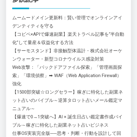
ムームードメイン更新料：賢い管理でオンラインアイ
デンティティを守る
【コピペ×APIで爆速副業】楽天トラベル記事を“半自動
化”して量産＆収益化する方法
【サーモスタンド】非接触型体温計・株式会社オーケ
ンウォーター・新型コロナウイルス感染対策
Web攻撃：「バックドアファイル探索」「管理画面探
索」「環境偵察」➡ WAF（Web Application Firewall）
強化
【1500部突破☆ロングセラー】稼ぎに特化した副業ネ
ット占いのバイブル～逆算タロット占いメール鑑定マ
ニュアル～
【爆速で0→1突破へ】AI × 誕生日占い鑑定書作成バイ
ブル～稼ぎに特化した副業ネット占いビジネス
仕事OS実装完全版──思考・判断・行動を設計して回