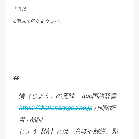
「情だ。」
と答えるのがよろしい。
情（じょう）の意味 – goo国語辞書
https://dictionary.goo.ne.jp
› 国語辞
書 › 品詞
じょう【情】とは。意味や解説、類