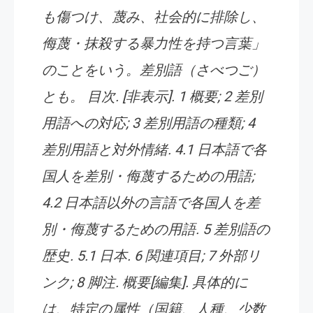
も傷つけ、蔑み、社会的に排除し、
侮蔑・抹殺する暴力性を持つ言葉」
のことをいう。差別語（さべつご）
とも。 目次. [非表示]. 1 概要; 2 差別
用語への対応; 3 差別用語の種類; 4
差別用語と対外情緒. 4.1 日本語で各
国人を差別・侮蔑するための用語;
4.2 日本語以外の言語で各国人を差
別・侮蔑するための用語. 5 差別語の
歴史. 5.1 日本. 6 関連項目; 7 外部リ
ンク; 8 脚注. 概要[編集]. 具体的に
は、特定の属性（国籍、人種、少数