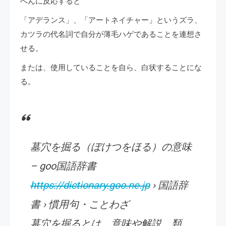
へんに反応すると
「アデランス」、「アートネイチャー」というズラ、
カツラの代名詞で自分が薄毛ハゲであることを連想さ
せる。
または、使用していることを自ら、白状することにな
る。
墓穴を掘る（ぼけつをほる）の意味
– goo国語辞書
https://dictionary.goo.ne.jp
› 国語辞
書 › 慣用句・ことわざ
墓穴を掘るとは。意味や解説、類