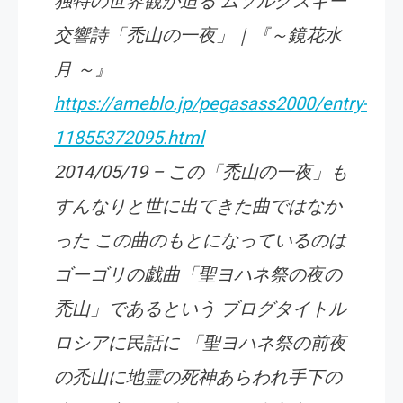
独特の世界観が迫る ムソルグスキー
交響詩「禿山の一夜」｜『～鏡花水
月 ～』
https://ameblo.jp/pegasass2000/entry-
11855372095.html
2014/05/19 – この「禿山の一夜」も
すんなりと世に出てきた曲ではなか
った この曲のもとになっているのは
ゴーゴリの戯曲「聖ヨハネ祭の夜の
禿山」であるという ブログタイトル
ロシアに民話に 「聖ヨハネ祭の前夜
の禿山に地霊の死神あらわれ手下の