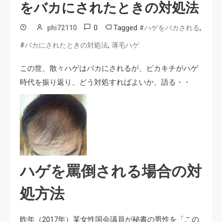
をバカにされたときの対処法
0
Tagged
,
phi72110
#ハゲをバカされる
,
#バカにされたときの対処法
薄毛ハゲ
この世、散々ハゲはバカにされるが、ピカキチがハゲ
時代を振り返り、どう対処すればよいか、語る・・
ハゲを罵倒される場合の対
処方法
昨年（2017年）某女性国会議員が秘書の男性を「この