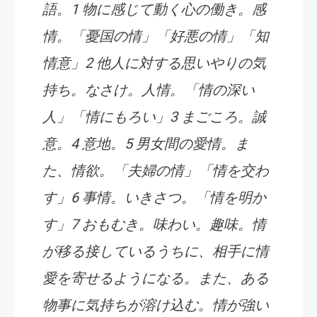
語。1 物に感じて動く心の働き。感
情。「憂国の情」「好悪の情」「知
情意」2 他人に対する思いやりの気
持ち。なさけ。人情。「情の深い
人」「情にもろい」3 まごころ。誠
意。4 意地。5 男女間の愛情。ま
た、情欲。「夫婦の情」「情を交わ
す」6 事情。いきさつ。「情を明か
す」7 おもむき。味わい。趣味。情
が移る接しているうちに、相手に情
愛を寄せるようになる。また、ある
物事に気持ちが溶け込む。情が強い