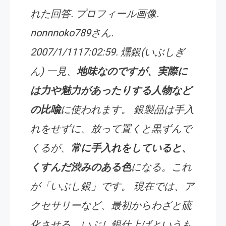
れた回答. プロフィール画像.
nonnnoko789さん.
2007/1/1117:02:59. 燻銀(いぶしぎ
ん) 一見、
地味なのですが、実際に
は力や魅力があったりする人物など
の比喩
に使われます。 銀製品は手入
れをせずに、放って置くと黒ずんで
くるが、
常に手入れをしていると、
くすんだ渋みのある色
になる。これ
が「いぶし銀」です。 現在では、ア
クセサリーなど、最初からわざと硫
化させる、いぶし銀仕上げというも