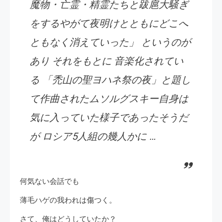
魔物・亡霊・精霊たちと跋扈大騒ぎ
をするやがて夜明けとともにどこへ
ともなく消えていった」 というのが
あり それをもとに 音楽化されてい
る 「禿山の聖ヨハネ祭の夜」と題し
て作曲されたムソルグスキー自身は
気に入っていた様子であったそうだ
が ロシア5人組の幾人かに …
何気ない会話でも
薄毛ハゲの我われは傷つく。
さて、俺はどうしていたか？