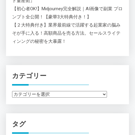
ト量産術』
【初心者OK!】Midjourney完全解説｜AI画像で副業 プロ
ンプト全公開！【豪華3大特典付き！】
【２大特典付き】業界最前線で活躍する起業家の脳み
そが手に入る！高額商品を売る方法。セールスライテ
ィンングの秘密を大暴露！
カテゴリー
カ
テ
ゴ
リ
タグ
ー