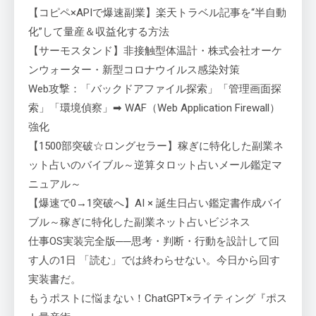
【コピペ×APIで爆速副業】楽天トラベル記事を“半自動
化”して量産＆収益化する方法
【サーモスタンド】非接触型体温計・株式会社オーケ
ンウォーター・新型コロナウイルス感染対策
Web攻撃：「バックドアファイル探索」「管理画面探
索」「環境偵察」➡ WAF（Web Application Firewall）
強化
【1500部突破☆ロングセラー】稼ぎに特化した副業ネ
ット占いのバイブル～逆算タロット占いメール鑑定マ
ニュアル～
【爆速で0→1突破へ】AI × 誕生日占い鑑定書作成バイ
ブル～稼ぎに特化した副業ネット占いビジネス
仕事OS実装完全版──思考・判断・行動を設計して回
す人の1日 「読む」では終わらせない。今日から回す
実装書だ。
もうポストに悩まない！ChatGPT×ライティング『ポス