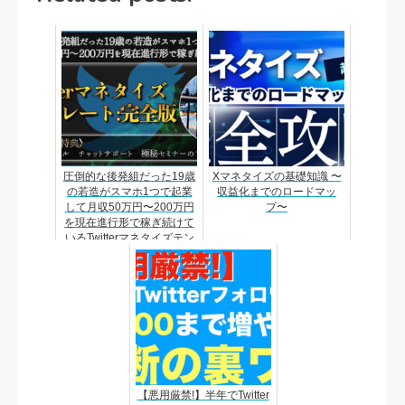
圧倒的な後発組だった19歳
Xマネタイズの基礎知識 〜
の若造がスマホ1つで起業
収益化までのロードマッ
して月収50万円〜200万円
プ〜
を現在進行形で稼ぎ続けて
いるTwitterマネタイズテン
プレート
【悪用厳禁!】半年でTwitter