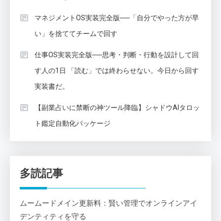
マネジメントOS実装完全版──「自分でやった方が早
い」を捨ててチームで回す
仕事OS実装完全版──思考・判断・行動を設計して回
す人の1日 「読む」では終わらせない。今日から回す
実装書だ。
【副業占いに禁断の神ツール降臨】シャドウAIタロッ
ト鑑定自動化パッケージ
多読記事
ムームードメイン更新料：賢い管理でオンラインアイ
デンティティを守る