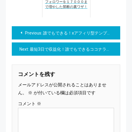
フォロワーを１７０００ま
で増やした禁断の裏ワザ！
投
Previous:
誰でもできる！xアフィリ型テンプレ副業 収益までの「迷わない導線」を完全公開！
稿
Next:
最短3日で収益化！誰でもできるココナラ副業スタート完全ロードマップ
ナ
ビ
コメントを残す
ゲ
メールアドレスが公開されることはありませ
ー
ん。
※
が付いている欄は必須項目です
コメント
※
シ
ョ