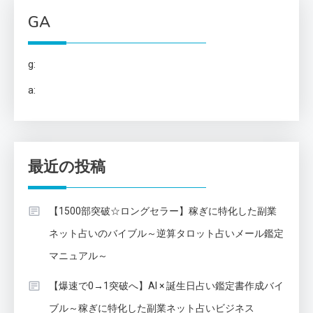
GA
g:
a:
最近の投稿
【1500部突破☆ロングセラー】稼ぎに特化した副業
ネット占いのバイブル～逆算タロット占いメール鑑定
マニュアル～
【爆速で0→1突破へ】AI × 誕生日占い鑑定書作成バイ
ブル～稼ぎに特化した副業ネット占いビジネス