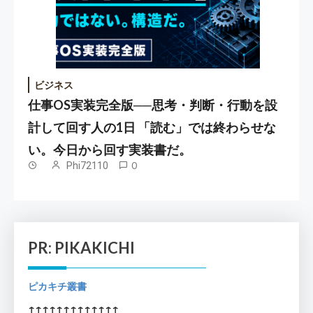
ビジネス
仕事OS実装完全版──思考・判断・行動を設
計して回す人の1日 「読む」では終わらせな
い。今日から回す実装書だ。
Phi72110
0
PR: PIKAKICHI
ピカキチ叢書
↑↑↑↑↑↑↑↑↑↑↑↑↑