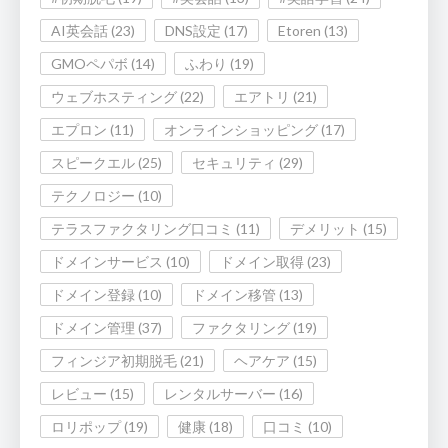
AI英会話
(23)
DNS設定
(17)
Etoren
(13)
GMOペパボ
(14)
ふわり
(19)
ウェブホスティング
(22)
エアトリ
(21)
エプロン
(11)
オンラインショッピング
(17)
スピークエル
(25)
セキュリティ
(29)
テクノロジー
(10)
テラスファクタリング口コミ
(11)
デメリット
(15)
ドメインサービス
(10)
ドメイン取得
(23)
ドメイン登録
(10)
ドメイン移管
(13)
ドメイン管理
(37)
ファクタリング
(19)
フィンジア初期脱毛
(21)
ヘアケア
(15)
レビュー
(15)
レンタルサーバー
(16)
ロリポップ
(19)
健康
(18)
口コミ
(10)