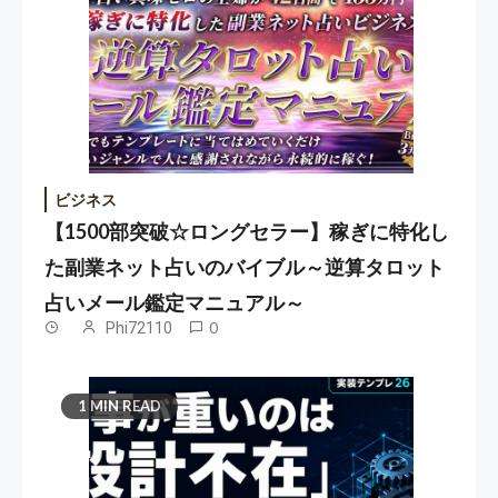
ビジネス
【1500部突破☆ロングセラー】稼ぎに特化し
た副業ネット占いのバイブル～逆算タロット
占いメール鑑定マニュアル～
Phi72110
0
1 MIN READ