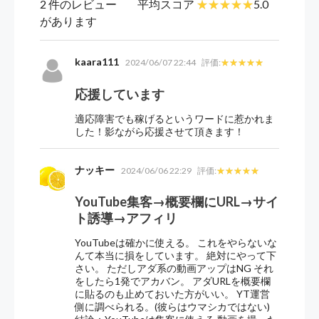
2 件のレビュー
平均スコア
5.0
があります
kaara111
2024/06/07 22:44
評価:
応援しています
適応障害でも稼げるというワードに惹かれま
した！影ながら応援させて頂きます！
ナッキー
2024/06/06 22:29
評価:
YouTube集客→概要欄にURL→サイ
ト誘導→アフィリ
YouTubeは確かに使える。 これをやらないな
んて本当に損をしています。 絶対にやって下
さい。 ただしアダ系の動画アップはNG それ
をしたら1発でアカバン。 アダURLを概要欄
に貼るのも止めておいた方がいい。 YT運営
側に調べられる。(彼らはウマシカではない)