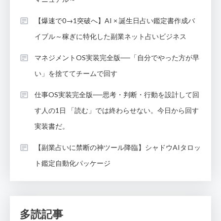
【爆速で0→1突破へ】AI × 誕生日占い鑑定書作成バ
イブル～稼ぎに特化した副業ネット占いビジネス
マネジメントOS実装完全版──「自分でやった方が早
い」を捨ててチームで回す
仕事OS実装完全版──思考・判断・行動を設計して回
す人の1日 「読む」では終わらせない。今日から回す
実装書だ。
【副業占いに禁断の神ツール降臨】シャドウAIタロッ
ト鑑定自動化パッケージ
多読記事