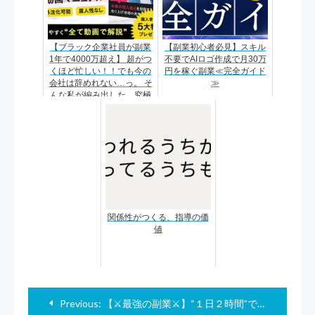
【ブラック企業社員が副業
【副業初心者必見】スキル
1年で4000万超え】 超がつ
不要でAIロゴ作成で月30万
くほど忙しい！！でも今の
円を稼ぐ副業≪完全ガイド
会社は辞めれない…っ。 そ
≫
んな私が編み出した、究極
の副業とは？
関係性がつくる、指導の価
値
投
Previous:
【⚔最強の副業⚔】“１日２時間”で月収７０万を達成した、ライブ配信完全攻略術
稿