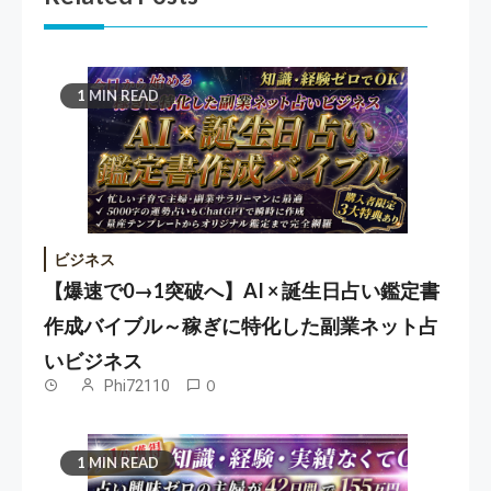
1 MIN READ
ビジネス
【爆速で0→1突破へ】AI × 誕生日占い鑑定書
作成バイブル～稼ぎに特化した副業ネット占
いビジネス
Phi72110
0
1 MIN READ