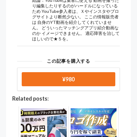
結論：YouTubeは集客に使える 動画を撮った
り編集したりするのがハードルになっている
ため YouTube参入者は、Ｘやインスタやブロ
グサイトより断然少ない。 ここの情報販売者
は 自身のYT動画を紹介してくれていませ
ん。 どういったマッチングアプリ紹介動画な
のか イメージできません。 適応障害を治して
ほしいので★５を。
この記事を購入する
¥980
Related posts: