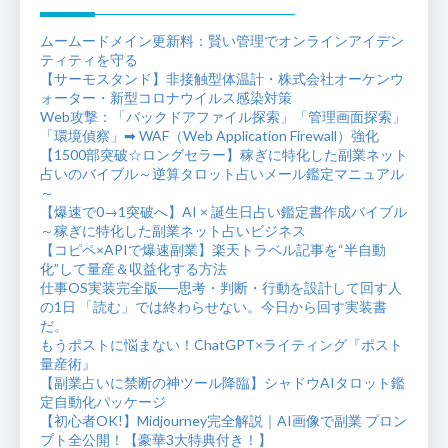
ムームードメイン更新料：賢い管理でオンラインアイデン
ティティを守る
【サーモスタンド】非接触型体温計・株式会社オーケンウ
ォーター・新型コロナウイルス感染対策
Web攻撃：「バックドアファイル探索」「管理画面探索」
「環境偵察」➡ WAF（Web Application Firewall）強化
【1500部突破☆ロングセラー】稼ぎに特化した副業ネット
占いのバイブル～逆算タロット占いメール鑑定マニュアル
～
【爆速で0→1突破へ】AI × 誕生日占い鑑定書作成バイブル
～稼ぎに特化した副業ネット占いビジネス
【コピペ×APIで爆速副業】楽天トラベル記事を“半自動
化”して量産＆収益化する方法
仕事OS実装完全版──思考・判断・行動を設計して回す人
の1日 「読む」では終わらせない。今日から回す実装書
だ。
もうポストに悩まない！ChatGPT×ライティング『ポスト
量産術』
【副業占いに禁断の神ツール降臨】シャドウAIタロット鑑
定自動化パッケージ
【初心者OK!】Midjourney完全解説｜AI画像で副業 プロン
プト全公開！【豪華3大特典付き！】