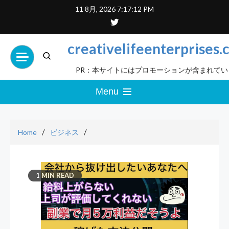
Skip
11 8月, 2026
7:17:13 PM
to
content
creativelifeenterprises
PR：本サイトにはプロモーションが含まれてい
Menu
Home
ビジネス
1 MIN READ