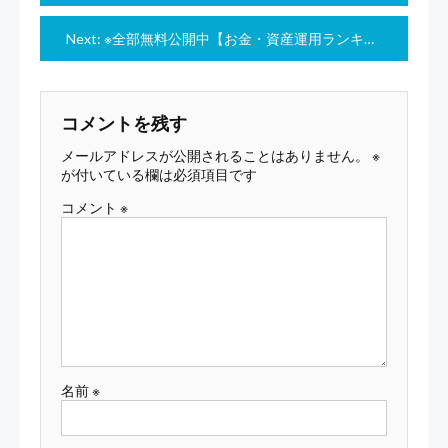
ナ
Next:
※全部無料公開中【お金・資産運用ランキング１位！】完全初心者向け！月１万円稼ぐ副業１０選
ビ
ゲ
ー
コメントを残す
シ
メールアドレスが公開されることはありません。
※
ョ
が付いている欄は必須項目です
ン
コメント
※
名前
※