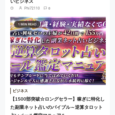
いビジネス
Phi72110
0
1 MIN READ
ビジネス
【1500部突破☆ロングセラー】稼ぎに特化し
た副業ネット占いのバイブル～逆算タロット