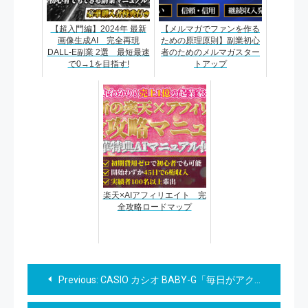
【超入門編】2024年 最新
【メルマガでファンを作る
画像生成AI 完全再現
ための原理原則】副業初心
DALL-E副業 2選 最短最速
者のためのメルマガスター
で0→1を目指す!
トアップ
楽天×AIアフィリエイト 完
全攻略ロードマップ
投
Previous:
CASIO カシオ BABY-G「毎日がアクティブ！あなたの頼れるパートナー」
稿