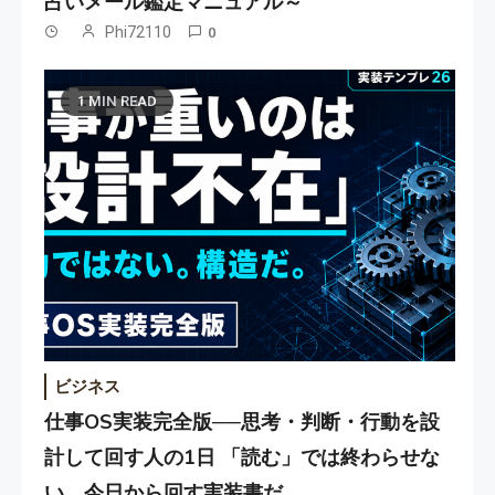
占いメール鑑定マニュアル～
Phi72110
0
1 MIN READ
ビジネス
仕事OS実装完全版──思考・判断・行動を設
計して回す人の1日 「読む」では終わらせな
い。今日から回す実装書だ。