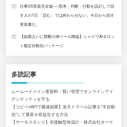
仕事OS実装完全版──思考・判断・行動を設計して回
す人の1日 「読む」では終わらせない。今日から回す
実装書だ。
【副業占いに禁断の神ツール降臨】シャドウAIタロッ
ト鑑定自動化パッケージ
多読記事
ムームードメイン更新料：賢い管理でオンラインアイ
デンティティを守る
【コピペ×APIで爆速副業】楽天トラベル記事を“半自動
化”して量産＆収益化する方法
【サーモスタンド】非接触型体温計・株式会社オーケ