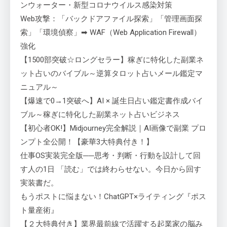
ンウォーター・新型コロナウイルス感染対策
Web攻撃：「バックドアファイル探索」「管理画面探
索」「環境偵察」➡ WAF（Web Application Firewall）
強化
【1500部突破☆ロングセラー】稼ぎに特化した副業ネ
ット占いのバイブル～逆算タロット占いメール鑑定マ
ニュアル～
【爆速で0→1突破へ】AI × 誕生日占い鑑定書作成バイ
ブル～稼ぎに特化した副業ネット占いビジネス
【初心者OK!】Midjourney完全解説｜AI画像で副業 プロ
ンプト全公開！【豪華3大特典付き！】
仕事OS実装完全版──思考・判断・行動を設計して回
す人の1日 「読む」では終わらせない。今日から回す
実装書だ。
もうポストに悩まない！ChatGPT×ライティング『ポス
ト量産術』
【２大特典付き】業界最前線で活躍する起業家の脳み