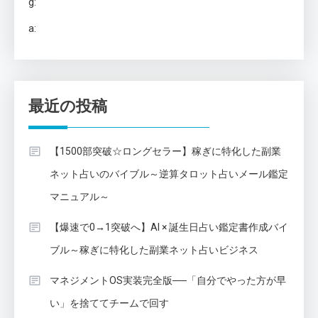
g:
a:
最近の投稿
【1500部突破☆ロングセラー】稼ぎに特化した副業
ネット占いのバイブル～逆算タロット占いメール鑑定
マニュアル～
【爆速で0→1突破へ】AI × 誕生日占い鑑定書作成バイ
ブル～稼ぎに特化した副業ネット占いビジネス
マネジメントOS実装完全版──「自分でやった方が早
い」を捨ててチームで回す