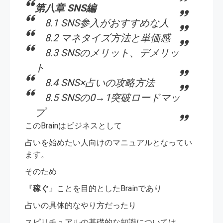
第八章 SNS編
8.1 SNS参入がおすすめな人
8.2 マネタイズ方法と単価感
8.3 SNSのメリット、デメリッ
ト
8.4 SNS×占いの攻略方法
8.5 SNSの0→1突破ロードマッ
プ
このBrainはビジネスとして
占いを始めたい人向けのマニュアルとなってい
ます。
そのため
『
稼ぐ
』ことを目的としたBrainであり
占いの具体的なやり方だったり
スピリチュアルの基礎的な知識については