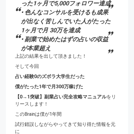
った1ヶ月で5,000フォロワー達成
• 色んなコンサルを受けるも成果
が出なく苦しんでいた人がたった
1ヶ月で月 30万を達成
• 副業で始めたはずの占いの収益
が本業超え
上記の結果を出して頂きました！
そして今回
占い経験0のズボラ大学生だった
僕がたった1年で月300万稼げた
【0→1突破】副業占い完全攻略マニュアル
をリ
リースします！
このBrainは僕が1年間
試行錯誤しながらやってきて知り得た情報を元
に