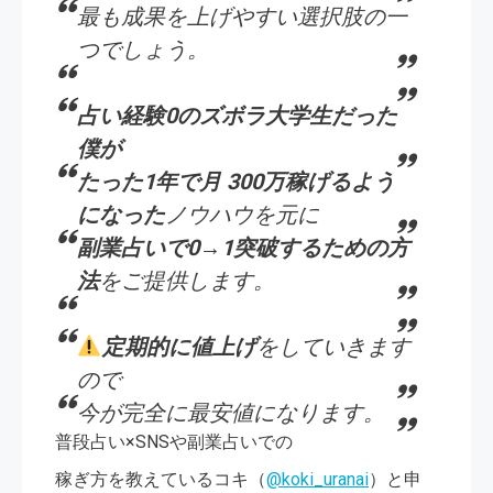
最も成果を上げやすい選択肢の一
つでしょう。
占い経験0のズボラ大学生だった
僕が
たった1年で月 300万稼げるよう
になった
ノウハウを元に
副業占いで0→1突破するための方
法
をご提供します。
定期的に値上げ
をしていきます
ので
今が完全に最安値になります。
普段占い×SNSや副業占いでの
稼ぎ方を教えているコキ（
@koki_uranai
）と申