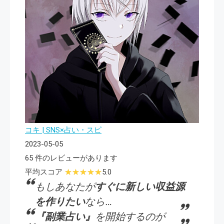
コキ | SNS×占い・スピ
2023-05-05
65 件のレビューがあります
平均スコア
5.0
もしあなたが
すぐに新しい収益源
を作りたい
なら…
『副業占い』
を開始するのが