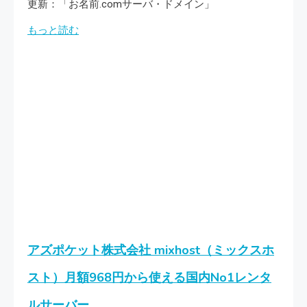
更新：「お名前.comサーバ・ドメイン」
もっと読む
アズポケット株式会社 mixhost（ミックスホ
スト）月額968円から使える国内No1レンタ
ルサーバー