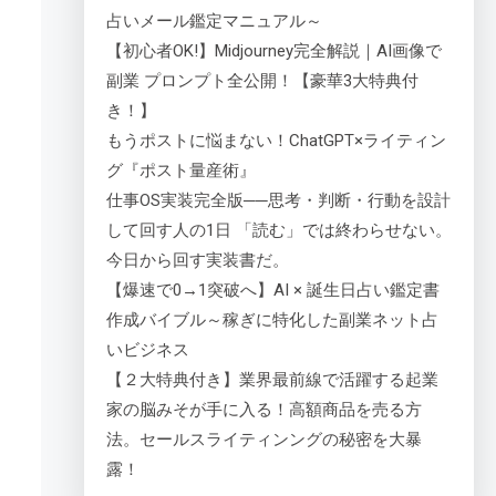
占いメール鑑定マニュアル～
【初心者OK!】Midjourney完全解説｜AI画像で
副業 プロンプト全公開！【豪華3大特典付
き！】
もうポストに悩まない！ChatGPT×ライティン
グ『ポスト量産術』
仕事OS実装完全版──思考・判断・行動を設計
して回す人の1日 「読む」では終わらせない。
今日から回す実装書だ。
【爆速で0→1突破へ】AI × 誕生日占い鑑定書
作成バイブル～稼ぎに特化した副業ネット占
いビジネス
【２大特典付き】業界最前線で活躍する起業
家の脳みそが手に入る！高額商品を売る方
法。セールスライティンングの秘密を大暴
露！