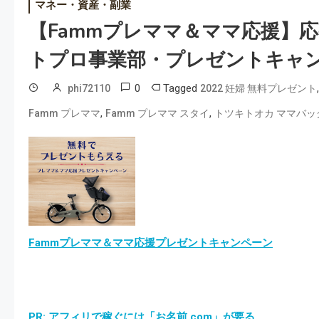
マネー・資産・副業
【Fammプレママ＆ママ応援】
トプロ事業部・プレゼントキャ
0
Tagged
phi72110
2022 妊婦 無料プレゼント
,
,
Famm プレママ
Famm プレママ スタイ
トツキトオカ ママバッ
Fammプレママ＆ママ応援プレゼントキャンペーン
PR: アフィリで稼ぐには「お名前.com」が要る