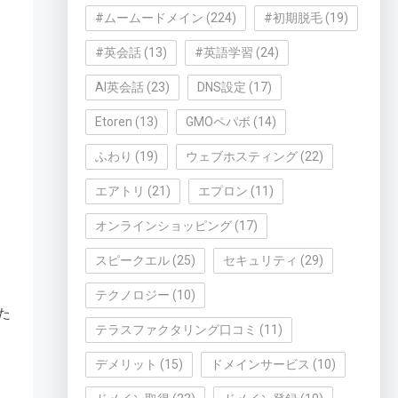
#ムームードメイン
(224)
#初期脱毛
(19)
#英会話
(13)
#英語学習
(24)
AI英会話
(23)
DNS設定
(17)
Etoren
(13)
GMOペパボ
(14)
ふわり
(19)
ウェブホスティング
(22)
エアトリ
(21)
エプロン
(11)
オンラインショッピング
(17)
スピークエル
(25)
セキュリティ
(29)
テクノロジー
(10)
た
テラスファクタリング口コミ
(11)
デメリット
(15)
ドメインサービス
(10)