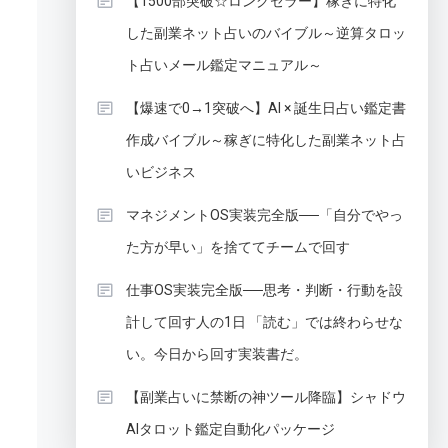
【1500部突破☆ロングセラー】稼ぎに特化
した副業ネット占いのバイブル～逆算タロッ
ト占いメール鑑定マニュアル～
【爆速で0→1突破へ】AI × 誕生日占い鑑定書
作成バイブル～稼ぎに特化した副業ネット占
いビジネス
マネジメントOS実装完全版──「自分でやっ
た方が早い」を捨ててチームで回す
仕事OS実装完全版──思考・判断・行動を設
計して回す人の1日 「読む」では終わらせな
い。今日から回す実装書だ。
【副業占いに禁断の神ツール降臨】シャドウ
AIタロット鑑定自動化パッケージ