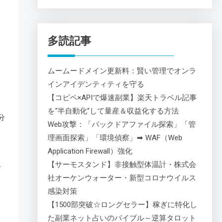
多読記事
ムームードメイン更新料：賢い管理でオンラ
インアイデンティティを守る
【コピペ×APIで爆速副業】楽天トラベル記事
を“半自動化”して量産＆収益化する方法
分
Web攻撃：「バックドアファイル探索」「管
理画面探索」「環境偵察」➡ WAF（Web
Application Firewall）強化
。
【サーモスタンド】非接触型体温計・株式会
社オーケンウォーター・新型コロナウイルス
感染対策
【1500部突破☆ロングセラー】稼ぎに特化し
た副業ネット占いのバイブル～逆算タロット