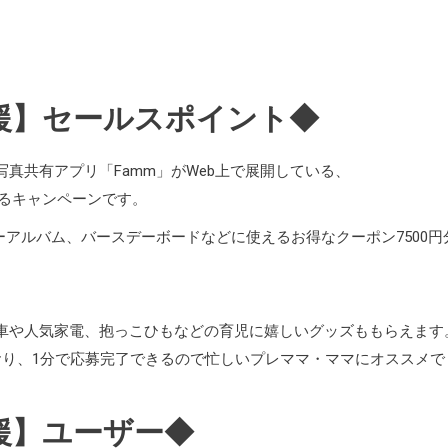
援】セールスポイント◆
真共有アプリ「Famm」がWeb上で展開している、
るキャンペーンです。
ーアルバム、バースデーボードなどに使えるお得なクーポン7500円
転車や人気家電、抱っこひもなどの育児に嬉しいグッズももらえます
おり、1分で応募完了できるので忙しいプレママ・ママにオススメで
援】ユーザー◆