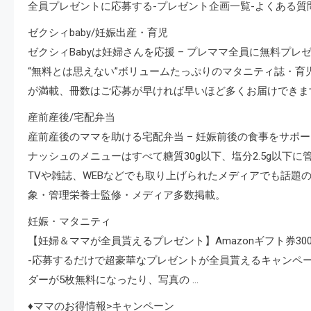
全員プレゼントに応募する-プレゼント企画一覧-よくある質
ゼクシィbaby/妊娠出産・育児
ゼクシィBabyは妊婦さんを応援 – プレママ全員に無料プレ
“無料とは思えない”ボリュームたっぷりのマタニティ誌・
が満載、冊数はご応募が早ければ早いほど多くお届けできま
産前産後/宅配弁当
産前産後のママを助ける宅配弁当 – 妊娠前後の食事をサポー
ナッシュのメニューはすべて糖質30g以下、塩分2.5g以下に
TVや雑誌、WEBなどでも取り上げられたメディアでも話題の
象・管理栄養士監修・メディア多数掲載。
妊娠・マタニティ
【妊婦＆ママが全員貰えるプレゼント】Amazonギフト券300
-応募するだけで超豪華なプレゼントが全員貰えるキャンペーンが
ダーが5枚無料になったり、写真の …
♦ママのお得情報>キャンペーン