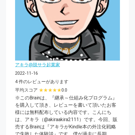
アキラ@脱サラ起業家
2022-11-16
4 件のレビューがあります
平均スコア
0.0
※このBrainは、『継承～仕組み化プログラム』
を購入して頂き、レビューを書いて頂いたお客
様には無料配布している内容です。こんにち
は、アキラ（@akiraakira2111）です。今回、販
売するBrainは『アキラがKindle本の外注化戦略
で失敗した体験談』です。僕が過去に長期