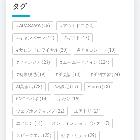
リ
タグ
ー
#ARASAWA
(15)
#アウトドア
(20)
#キャンペーン
(10)
#ギフト
(18)
#サロンドロワイヤル
(29)
#チョコレート
(10)
#フィンジア
(23)
#ムームードメイン
(224)
#初期脱毛
(19)
#英会話
(13)
#英語学習
(24)
AI英会話
(23)
DNS設定
(17)
Etoren
(13)
GMOペパボ
(14)
ふわり
(19)
ウェブホスティング
(22)
エアトリ
(21)
エプロン
(11)
オンラインショッピング
(17)
スピークエル
(25)
セキュリティ
(29)