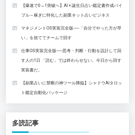
【爆速で0→1突破へ】AI × 誕生日占い鑑定書作成バイ
ブル～稼ぎに特化した副業ネット占いビジネス
マネジメントOS実装完全版──「自分でやった方が早
い」を捨ててチームで回す
仕事OS実装完全版──思考・判断・行動を設計して回
す人の1日 「読む」では終わらせない。今日から回す
実装書だ。
【副業占いに禁断の神ツール降臨】シャドウAIタロッ
ト鑑定自動化パッケージ
多読記事