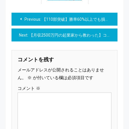
投
Previous:
【110部突破】勝率60%以上でも損する人の特徴【マネーマネジメントの極意】
稿
Next:
【月収2500万円の起業家から教わった】コンテンツ販売でマネタイズする最強スキル
ナ
ビ
コメントを残す
ゲ
メールアドレスが公開されることはありませ
ー
ん。
※
が付いている欄は必須項目です
コメント
※
シ
ョ
ン