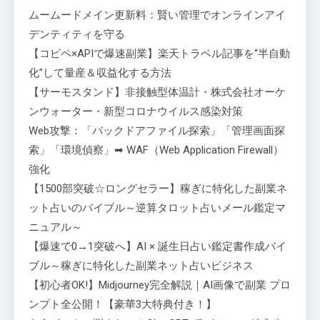
ムームードメイン更新料：賢い管理でオンラインアイ
デンティティを守る
【コピペ×APIで爆速副業】楽天トラベル記事を“半自動
化”して量産＆収益化する方法
【サーモスタンド】非接触型体温計・株式会社オーケ
ンウォーター・新型コロナウイルス感染対策
Web攻撃：「バックドアファイル探索」「管理画面探
索」「環境偵察」➡ WAF（Web Application Firewall）
強化
【1500部突破☆ロングセラー】稼ぎに特化した副業ネ
ット占いのバイブル～逆算タロット占いメール鑑定マ
ニュアル～
【爆速で0→1突破へ】AI × 誕生日占い鑑定書作成バイ
ブル～稼ぎに特化した副業ネット占いビジネス
【初心者OK!】Midjourney完全解説｜AI画像で副業 プロ
ンプト全公開！【豪華3大特典付き！】