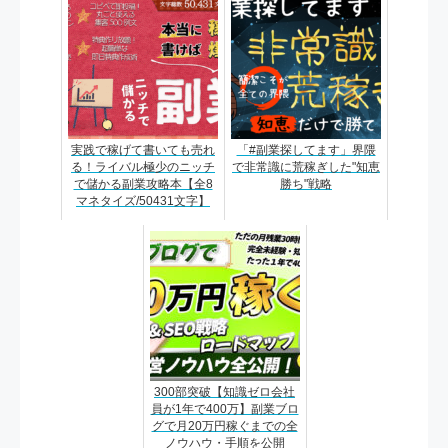
実践で稼げて書いても売れ
「#副業探してます」界隈
る！ライバル極少のニッチ
で非常識に荒稼ぎした"知恵
で儲かる副業攻略本【全8
勝ち"戦略
マネタイズ/50431文字】
300部突破【知識ゼロ会社
員が1年で400万】副業ブロ
グで月20万円稼ぐまでの全
ノウハウ・手順を公開