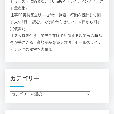
もうポストに悩まない！ChatGPT×ライティング『ポス
ト量産術』
仕事OS実装完全版──思考・判断・行動を設計して回
す人の1日 「読む」では終わらせない。今日から回す
実装書だ。
【２大特典付き】業界最前線で活躍する起業家の脳み
そが手に入る！高額商品を売る方法。セールスライテ
ィンングの秘密を大暴露！
カテゴリー
カ
テ
ゴ