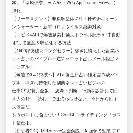
索」「環境偵察」➡ WAF（Web Application Firewall）
強化
【サーモスタンド】非接触型体温計・株式会社オーケ
ンウォーター・新型コロナウイルス感染対策
【コピペ×APIで爆速副業】楽天トラベル記事を“半自動
化”して量産＆収益化する方法
【1500部突破☆ロングセラー】稼ぎに特化した副業ネ
ット占いのバイブル～逆算タロット占いメール鑑定マ
ニュアル～
【爆速で0→1突破へ】AI × 誕生日占い鑑定書作成バイ
ブル～稼ぎに特化した副業ネット占いビジネス
仕事OS実装完全版──思考・判断・行動を設計して回
す人の1日 「読む」では終わらせない。今日から回す
実装書だ。
もうポストに悩まない！ChatGPT×ライティング『ポス
ト量産術』
【初心者OK!】Midjourney完全解説｜AI画像で副業 プロ