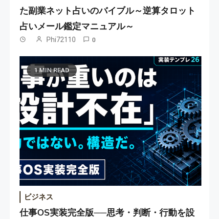
た副業ネット占いのバイブル～逆算タロット
占いメール鑑定マニュアル～
Phi72110
0
1 MIN READ
ビジネス
仕事OS実装完全版──思考・判断・行動を設