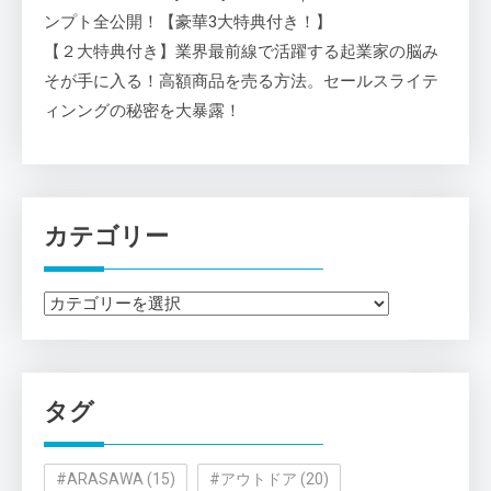
ンプト全公開！【豪華3大特典付き！】
【２大特典付き】業界最前線で活躍する起業家の脳み
そが手に入る！高額商品を売る方法。セールスライテ
ィンングの秘密を大暴露！
カテゴリー
カ
テ
ゴ
リ
タグ
ー
#ARASAWA
(15)
#アウトドア
(20)