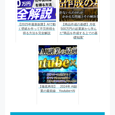
【2025年最新副業】AIで動
【商品作成の基礎】月収
く壁紙を作って不労所得を
500万円の起業家から学ん
得る方法を完全解説
だ"商品を作成する上での基
礎知識"
【徹底再現】 2024年 AI副
業の最前線 Youtube×AI