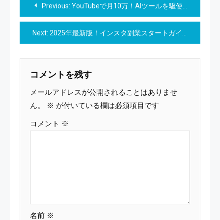
投
Previous:
YouTubeで月10万！AIツールを駆使したヒーリング動画制作ガイドブック
稿
Next:
2025年最新版！インスタ副業スタートガイド【知識も経験もゼロから始める インスタ副業完全攻略法】
ナ
ビ
コメントを残す
ゲ
メールアドレスが公開されることはありませ
ー
ん。
※
が付いている欄は必須項目です
コメント
※
シ
ョ
ン
名前
※