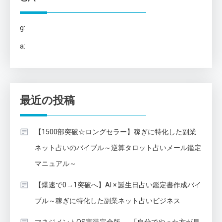
g:
a:
最近の投稿
【1500部突破☆ロングセラー】稼ぎに特化した副業
ネット占いのバイブル～逆算タロット占いメール鑑定
マニュアル～
【爆速で0→1突破へ】AI × 誕生日占い鑑定書作成バイ
ブル～稼ぎに特化した副業ネット占いビジネス
マネジメントOS実装完全版──「自分でやった方が早