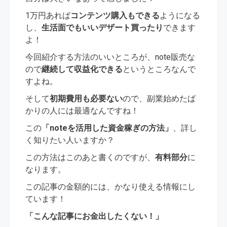
1万円あれば
コンテンツ購入もできる
ようになる
し、
生活面でもいいデザート買ったり
できます
よ！
今回紹介する方法のいいところが、note販売な
ので
継続して収益化できる
というところなんで
すよね。
そして
初期費用も必要ない
ので、副業始めたば
かりの人には最適なんですね！
この
「noteを活用した資金稼ぎの方法」
、詳し
く知りたい人いますか？
この方法はこのあと書くのですが、
有料部分
に
なります。
この記事の金額的には、かなり使える情報にし
ています！
「こんな記事にお金出したくない！」