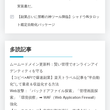
実装書だ。
【副業占いに禁断の神ツール降臨】シャドウAIタロッ
ト鑑定自動化パッケージ
多読記事
ムームードメイン更新料：賢い管理でオンラインアイ
デンティティを守る
【コピペ×APIで爆速副業】楽天トラベル記事を“半自動
化”して量産＆収益化する方法
Web攻撃：「バックドアファイル探索」「管理画面探
索」「環境偵察」➡ WAF（Web Application Firewall）
強化