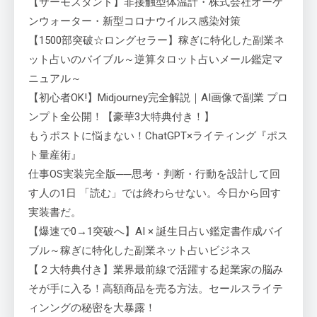
【サーモスタンド】非接触型体温計・株式会社オーケ
ンウォーター・新型コロナウイルス感染対策
【1500部突破☆ロングセラー】稼ぎに特化した副業ネ
ット占いのバイブル～逆算タロット占いメール鑑定マ
ニュアル～
【初心者OK!】Midjourney完全解説｜AI画像で副業 プロ
ンプト全公開！【豪華3大特典付き！】
もうポストに悩まない！ChatGPT×ライティング『ポス
ト量産術』
仕事OS実装完全版──思考・判断・行動を設計して回
す人の1日 「読む」では終わらせない。今日から回す
実装書だ。
【爆速で0→1突破へ】AI × 誕生日占い鑑定書作成バイ
ブル～稼ぎに特化した副業ネット占いビジネス
【２大特典付き】業界最前線で活躍する起業家の脳み
そが手に入る！高額商品を売る方法。セールスライテ
ィンングの秘密を大暴露！