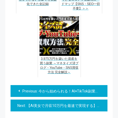
化できた全記録
ドマップ【SNS・SEO一切
不要】＞＞
3,975万円を築いた資産を
買う副業 ～マネタイズ済ブ
ログ・YouTube・SNS買収
方法 完全解説～
投
Previous:
今から始められる！AI×TikTok副業 完全攻略ロードマップ
稿
Next:
【AI美女で月収10万円を最速で実現する】AI美女×副業攻略大全
ナ