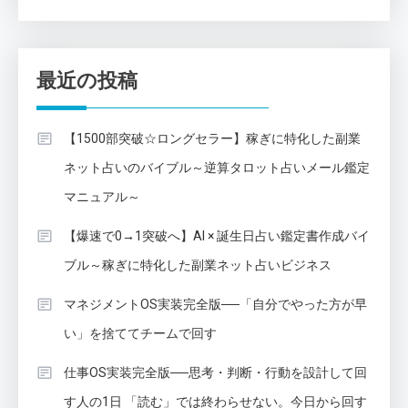
最近の投稿
【1500部突破☆ロングセラー】稼ぎに特化した副業
ネット占いのバイブル～逆算タロット占いメール鑑定
マニュアル～
【爆速で0→1突破へ】AI × 誕生日占い鑑定書作成バイ
ブル～稼ぎに特化した副業ネット占いビジネス
マネジメントOS実装完全版──「自分でやった方が早
い」を捨ててチームで回す
仕事OS実装完全版──思考・判断・行動を設計して回
す人の1日 「読む」では終わらせない。今日から回す