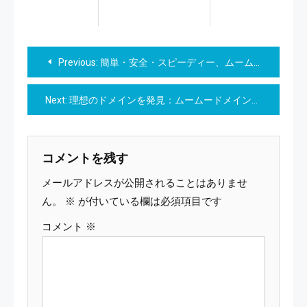
投
Previous:
簡単・安全・スピーディー、ムームードメインでのクレジットカード決済方法
稿
Next:
理想のドメインを発見：ムームードメイン検索で始めるあなたのオンライン旅
ナ
ビ
コメントを残す
ゲ
メールアドレスが公開されることはありませ
ー
ん。
※
が付いている欄は必須項目です
コメント
※
シ
ョ
ン