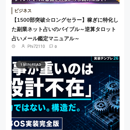
ビジネス
【1500部突破☆ロングセラー】稼ぎに特化し
た副業ネット占いのバイブル～逆算タロット
占いメール鑑定マニュアル～
Phi72110
0
1 MIN READ