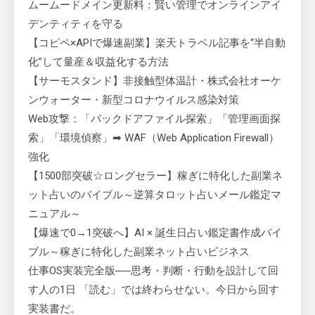
ムームードメイン更新料：賢い管理でオンラインアイ
デンティティを守る
【コピペ×APIで爆速副業】楽天トラベル記事を“半自動
化”して量産＆収益化する方法
【サーモスタンド】非接触型体温計・株式会社オーケ
ンウォーター・新型コロナウイルス感染対策
Web攻撃：「バックドアファイル探索」「管理画面探
索」「環境偵察」➡ WAF（Web Application Firewall）
強化
【1500部突破☆ロングセラー】稼ぎに特化した副業ネ
ット占いのバイブル～逆算タロット占いメール鑑定マ
ニュアル～
【爆速で0→1突破へ】AI × 誕生日占い鑑定書作成バイ
ブル～稼ぎに特化した副業ネット占いビジネス
仕事OS実装完全版──思考・判断・行動を設計して回
す人の1日 「読む」では終わらせない。今日から回す
実装書だ。