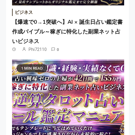
ビジネス
【爆速で0→1突破へ】AI × 誕生日占い鑑定書
作成バイブル～稼ぎに特化した副業ネット占
いビジネス
Phi72110
0
1 MIN READ