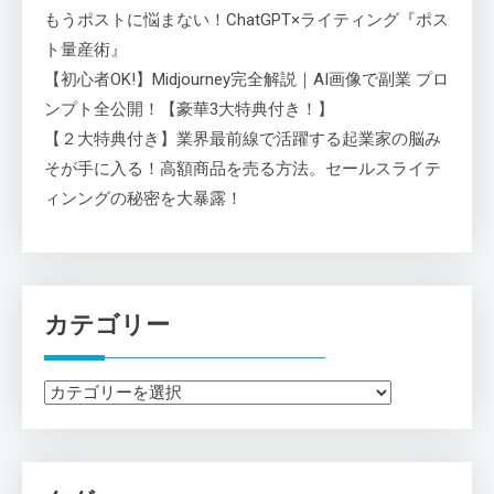
もうポストに悩まない！ChatGPT×ライティング『ポス
ト量産術』
【初心者OK!】Midjourney完全解説｜AI画像で副業 プロ
ンプト全公開！【豪華3大特典付き！】
【２大特典付き】業界最前線で活躍する起業家の脳み
そが手に入る！高額商品を売る方法。セールスライテ
ィンングの秘密を大暴露！
カテゴリー
カ
テ
ゴ
リ