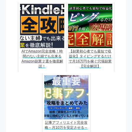
AIでAmazon完全攻略！時
【副業初心者でも最短で収
間のない主婦でも出来る
益化】タイピングするだけ
Amazon副業２選を徹底解
で月16万円を稼ぐ穴場副業
説！
【完全解説】
記事アフィリエイト完全攻
略～月10万を安定させる～