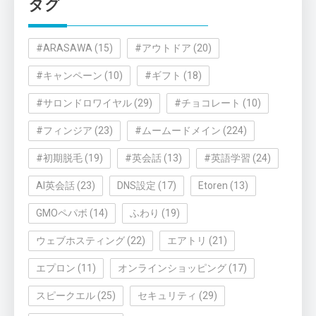
タグ
ー
#ARASAWA
(15)
#アウトドア
(20)
#キャンペーン
(10)
#ギフト
(18)
#サロンドロワイヤル
(29)
#チョコレート
(10)
#フィンジア
(23)
#ムームードメイン
(224)
#初期脱毛
(19)
#英会話
(13)
#英語学習
(24)
AI英会話
(23)
DNS設定
(17)
Etoren
(13)
GMOペパボ
(14)
ふわり
(19)
ウェブホスティング
(22)
エアトリ
(21)
エプロン
(11)
オンラインショッピング
(17)
スピークエル
(25)
セキュリティ
(29)