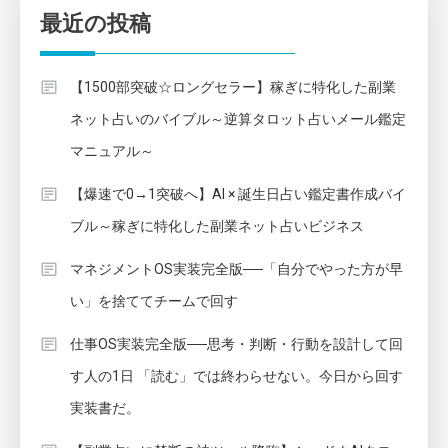
最近の投稿
【1500部突破☆ロングセラー】稼ぎに特化した副業
ネット占いのバイブル～逆算タロット占いメール鑑定
マニュアル～
【爆速で0→1突破へ】AI × 誕生日占い鑑定書作成バイ
ブル～稼ぎに特化した副業ネット占いビジネス
マネジメントOS実装完全版──「自分でやった方が早
い」を捨ててチームで回す
仕事OS実装完全版──思考・判断・行動を設計して回
す人の1日 「読む」では終わらせない。今日から回す
実装書だ。