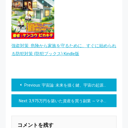
強盗対策: 危険から家族を守るために、すぐに始められ
る防犯対策 (防犯ブックス) Kindle版
投
Previous:
宇宙論: 未来を描く鍵、宇宙の起源とその法則 (科学) Kindle版
稿
Next:
3,975万円を築いた資産を買う副業 ～マネタイズ済ブログ・YouTube・SNS買収方法 完全解説～
ナ
ビ
コメントを残す