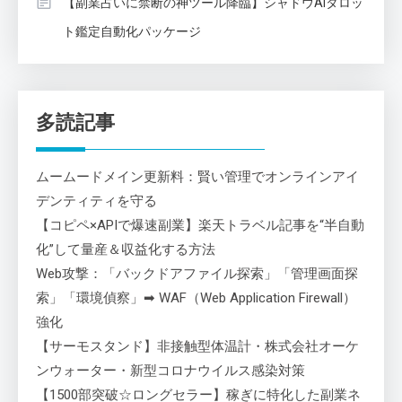
【副業占いに禁断の神ツール降臨】シャドウAIタロッ
ト鑑定自動化パッケージ
多読記事
ムームードメイン更新料：賢い管理でオンラインアイ
デンティティを守る
【コピペ×APIで爆速副業】楽天トラベル記事を“半自動
化”して量産＆収益化する方法
Web攻撃：「バックドアファイル探索」「管理画面探
索」「環境偵察」➡ WAF（Web Application Firewall）
強化
【サーモスタンド】非接触型体温計・株式会社オーケ
ンウォーター・新型コロナウイルス感染対策
【1500部突破☆ロングセラー】稼ぎに特化した副業ネ