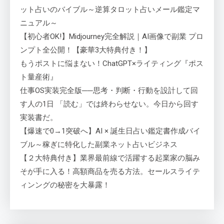
ット占いのバイブル～逆算タロット占いメール鑑定マ
ニュアル～
【初心者OK!】Midjourney完全解説｜AI画像で副業 プロ
ンプト全公開！【豪華3大特典付き！】
もうポストに悩まない！ChatGPT×ライティング『ポス
ト量産術』
仕事OS実装完全版──思考・判断・行動を設計して回
す人の1日 「読む」では終わらせない。今日から回す
実装書だ。
【爆速で0→1突破へ】AI × 誕生日占い鑑定書作成バイ
ブル～稼ぎに特化した副業ネット占いビジネス
【２大特典付き】業界最前線で活躍する起業家の脳み
そが手に入る！高額商品を売る方法。セールスライテ
ィンングの秘密を大暴露！