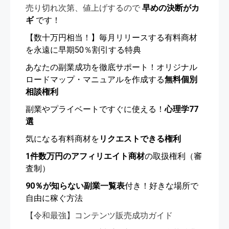
売り切れ次第、値上げするので
早めの決断がカ
ギ
です！
【数十万円相当！】毎月リリースする有料商材
を永遠に早期50％割引する特典
あなたの副業成功を徹底サポート！オリジナル
ロードマップ・マニュアルを作成する
無料個別
相談権利
副業やプライベートですぐに使える！
心理学77
選
気になる有料商材を
リクエストできる権利
1件数万円のアフィリエイト商材
の取扱権利（審
査制）
90％が知らない副業一覧表
付き！好きな場所で
自由に稼ぐ方法
【令和最強】コンテンツ販売成功ガイド