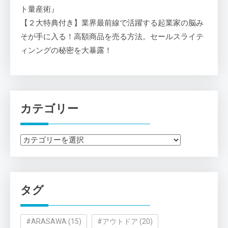
ト量産術』
【２大特典付き】業界最前線で活躍する起業家の脳み
そが手に入る！高額商品を売る方法。セールスライテ
ィンングの秘密を大暴露！
カテゴリー
カ
テ
ゴ
リ
タグ
ー
#ARASAWA
(15)
#アウトドア
(20)