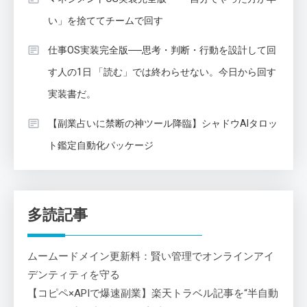
い」を捨ててチームで回す
仕事OS実装完全版──思考・判断・行動を設計して回
す人の1日 「読む」では終わらせない。今日から回す
実装書だ。
【副業占いに禁断の神ツール降臨】シャドウAIタロッ
ト鑑定自動化パッケージ
多読記事
ムームードメイン更新料：賢い管理でオンラインアイ
デンティティを守る
【コピペ×APIで爆速副業】楽天トラベル記事を“半自動