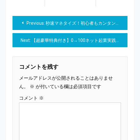
投
Previous:
秒速マネタイズ！初心者もカンタンにできるインスタリール収益化ロードマップ
稿
Next:
【超豪華特典付き】0→100ネット起業実践講座（動画教材約4時間）
ナ
ビ
コメントを残す
ゲ
メールアドレスが公開されることはありませ
ー
ん。
※
が付いている欄は必須項目です
コメント
※
シ
ョ
ン