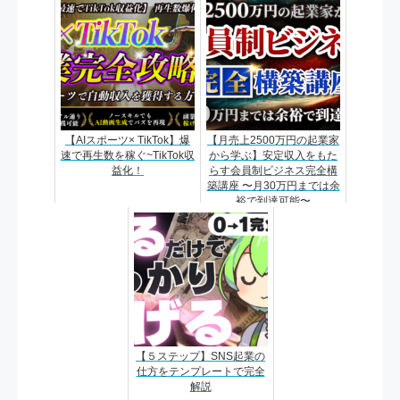
【AIスポーツ× TikTok】爆
【月売上2500万円の起業家
速で再生数を稼ぐ~TikTok収
から学ぶ】安定収入をもた
益化！
らす会員制ビジネス完全構
築講座 〜月30万円までは余
裕で到達可能〜
【５ステップ】SNS起業の
仕方をテンプレートで完全
解説