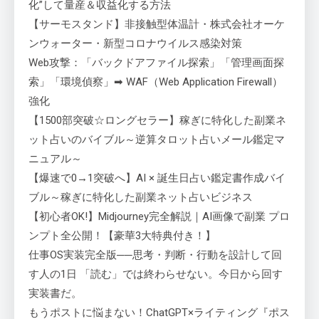
化”して量産＆収益化する方法
【サーモスタンド】非接触型体温計・株式会社オーケ
ンウォーター・新型コロナウイルス感染対策
Web攻撃：「バックドアファイル探索」「管理画面探
索」「環境偵察」➡ WAF（Web Application Firewall）
強化
【1500部突破☆ロングセラー】稼ぎに特化した副業ネ
ット占いのバイブル～逆算タロット占いメール鑑定マ
ニュアル～
【爆速で0→1突破へ】AI × 誕生日占い鑑定書作成バイ
ブル～稼ぎに特化した副業ネット占いビジネス
【初心者OK!】Midjourney完全解説｜AI画像で副業 プロ
ンプト全公開！【豪華3大特典付き！】
仕事OS実装完全版──思考・判断・行動を設計して回
す人の1日 「読む」では終わらせない。今日から回す
実装書だ。
もうポストに悩まない！ChatGPT×ライティング『ポス