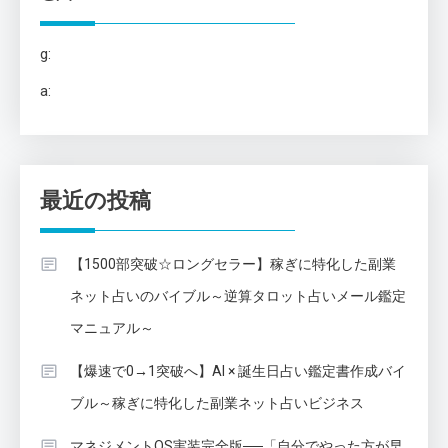
g:
a:
最近の投稿
【1500部突破☆ロングセラー】稼ぎに特化した副業
ネット占いのバイブル～逆算タロット占いメール鑑定
マニュアル～
【爆速で0→1突破へ】AI × 誕生日占い鑑定書作成バイ
ブル～稼ぎに特化した副業ネット占いビジネス
マネジメントOS実装完全版──「自分でやった方が早