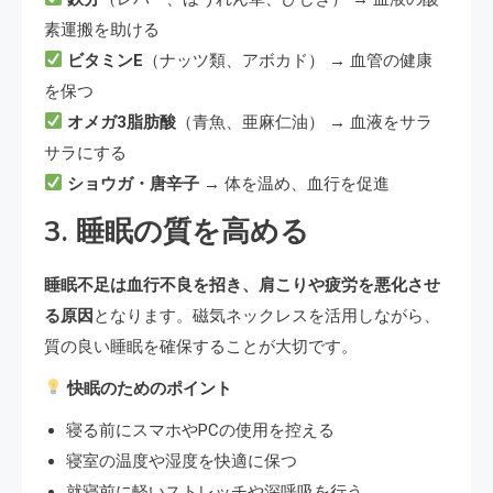
素運搬を助ける
ビタミンE
（ナッツ類、アボカド） → 血管の健康
を保つ
オメガ3脂肪酸
（青魚、亜麻仁油） → 血液をサラ
サラにする
ショウガ・唐辛子
→ 体を温め、血行を促進
3. 睡眠の質を高める
睡眠不足は血行不良を招き、肩こりや疲労を悪化させ
る原因
となります。磁気ネックレスを活用しながら、
質の良い睡眠を確保することが大切です。
快眠のためのポイント
寝る前にスマホやPCの使用を控える
寝室の温度や湿度を快適に保つ
就寝前に軽いストレッチや深呼吸を行う