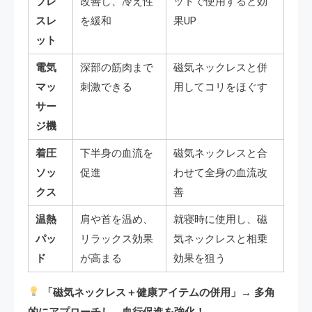
ブレ
改善し、冷え性
ットで使用すると効
スレ
を緩和
果UP
ット
電気
深部の筋肉まで
磁気ネックレスと併
マッ
刺激できる
用してコリをほぐす
サー
ジ機
着圧
下半身の血流を
磁気ネックレスと合
ソッ
促進
わせて全身の血流改
クス
善
温熱
肩や首を温め、
就寝時に使用し、磁
パッ
リラックス効果
気ネックレスと相乗
ド
が高まる
効果を狙う
「磁気ネックレス＋健康アイテムの併用」→ 多角
的にアプローチし、血行促進を強化！