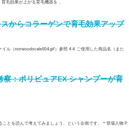
．育毛効果が上がる育毛機器を …
セスからコラーゲンで育毛効果アップ
ル（norwoodscale004.gif）参照 4 4. ご使用した商品名（また
考察：ポリピュアEX シャンプーが育
ることを読んで考えてみましょう、という企画です。＊登場人物 P: