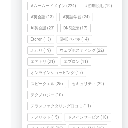
#ムームードメイン
(224)
#初期脱毛
(19)
#英会話
(13)
#英語学習
(24)
AI英会話
(23)
DNS設定
(17)
Etoren
(13)
GMOペパボ
(14)
ふわり
(19)
ウェブホスティング
(22)
エアトリ
(21)
エプロン
(11)
オンラインショッピング
(17)
スピークエル
(25)
セキュリティ
(29)
テクノロジー
(10)
テラスファクタリング口コミ
(11)
デメリット
(15)
ドメインサービス
(10)