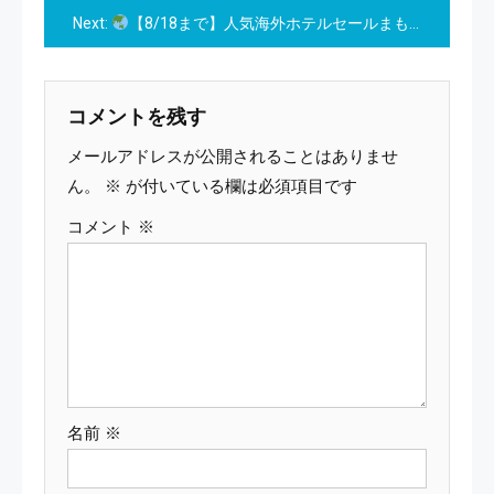
Next:
【8/18まで】人気海外ホテルセールまもなく終了！エアトリの限定クーポンで最大3万円OFF｜今すぐ使える旅の賢い予約術
ナ
ビ
コメントを残す
ゲ
メールアドレスが公開されることはありませ
ー
ん。
※
が付いている欄は必須項目です
コメント
※
シ
ョ
ン
名前
※