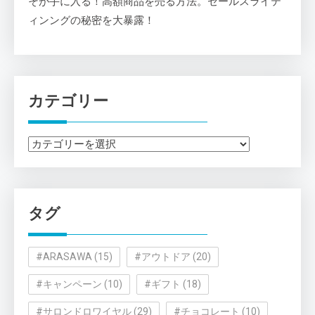
そが手に入る！高額商品を売る方法。セールスライテ
ィンングの秘密を大暴露！
カテゴリー
カ
テ
ゴ
リ
タグ
ー
#ARASAWA
(15)
#アウトドア
(20)
#キャンペーン
(10)
#ギフト
(18)
#サロンドロワイヤル
(29)
#チョコレート
(10)