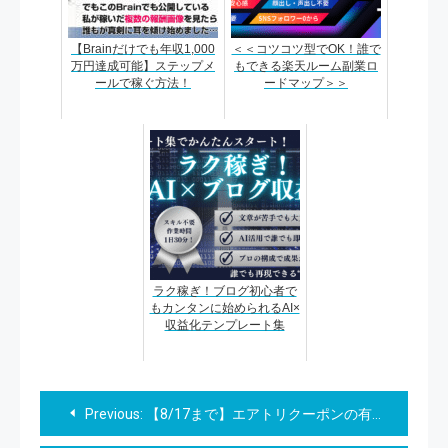
【Brainだけでも年収1,000
＜＜コツコツ型でOK！誰で
万円達成可能】ステップメ
もできる楽天ルーム副業ロ
ールで稼ぐ方法！
ードマップ＞＞
ラク稼ぎ！ブログ初心者で
もカンタンに始められるAI×
収益化テンプレート集
投
Previous:
【8/17まで】エアトリクーポンの有効期限と使い方完全ガイド｜3万円OFFで秋旅がもっとおトクに！
稿