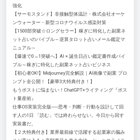
強化
【サーモスタンド】非接触型体温計・株式会社オーケ
ンウォーター・新型コロナウイルス感染対策
【1500部突破☆ロングセラー】稼ぎに特化した副業ネ
ット占いのバイブル～逆算タロット占いメール鑑定マ
ニュアル～
【爆速で0→1突破へ】AI × 誕生日占い鑑定書作成バイ
ブル～稼ぎに特化した副業ネット占いビジネス
【初心者OK!】Midjourney完全解説｜AI画像で副業 プロ
ンプト全公開！【豪華3大特典付き！】
もうポストに悩まない！ChatGPT×ライティング『ポス
ト量産術』
仕事OS実装完全版──思考・判断・行動を設計して回
す人の1日 「読む」では終わらせない。今日から回す
実装書だ。
【２大特典付き】業界最前線で活躍する起業家の脳み