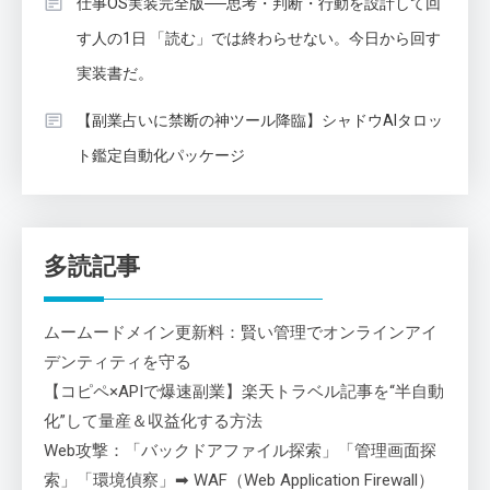
仕事OS実装完全版──思考・判断・行動を設計して回
す人の1日 「読む」では終わらせない。今日から回す
実装書だ。
【副業占いに禁断の神ツール降臨】シャドウAIタロッ
ト鑑定自動化パッケージ
多読記事
ムームードメイン更新料：賢い管理でオンラインアイ
デンティティを守る
【コピペ×APIで爆速副業】楽天トラベル記事を“半自動
化”して量産＆収益化する方法
Web攻撃：「バックドアファイル探索」「管理画面探
索」「環境偵察」➡ WAF（Web Application Firewall）