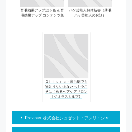
育毛効果アップ12ヶ条 & 育
ハゲ芸能人解体新書（薄毛
毛効果アップ コンテンツ集
ハゲ芸能人のお話）
Ｇｈｉｏｒａ・育毛剤でも
物足りないあなたへ！今こ
そはじめるヘアケアサロン
【ジオラスカルプ】
投
Previous:
株式会社シュゼット：アンリ・シャルパンティエ【洋菓子シュゼット】
稿