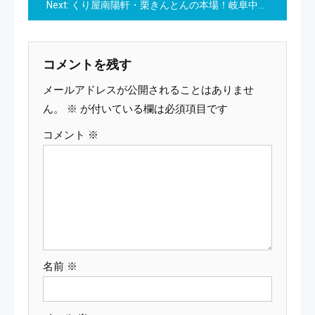
Next:
くり屋南陽軒・栗きんとんの本場！岐阜中津川の栗100％！本物の栗きんとん【くり屋南陽軒】
ナ
ビ
コメントを残す
ゲ
メールアドレスが公開されることはありませ
ー
ん。
※
が付いている欄は必須項目です
コメント
※
シ
ョ
ン
名前
※