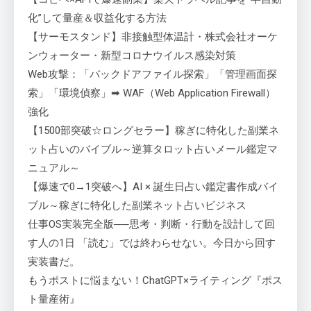
化”して量産＆収益化する方法
【サーモスタンド】非接触型体温計・株式会社オーケ
ンウォーター・新型コロナウイルス感染対策
Web攻撃：「バックドアファイル探索」「管理画面探
索」「環境偵察」➡ WAF（Web Application Firewall）
強化
【1500部突破☆ロングセラー】稼ぎに特化した副業ネ
ット占いのバイブル～逆算タロット占いメール鑑定マ
ニュアル～
【爆速で0→1突破へ】AI × 誕生日占い鑑定書作成バイ
ブル～稼ぎに特化した副業ネット占いビジネス
仕事OS実装完全版──思考・判断・行動を設計して回
す人の1日 「読む」では終わらせない。今日から回す
実装書だ。
もうポストに悩まない！ChatGPT×ライティング『ポス
ト量産術』