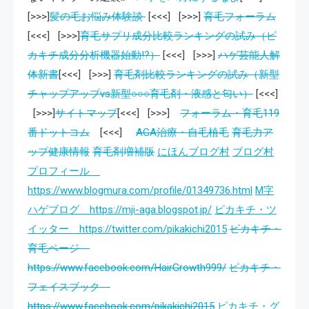
[>>>]
髪の毛お悩み体験談
[<<<] [>>>]
育毛フォーラム
[<<<] [>>>]
育毛サプリ成分比較ランキングの試み（ピ
カキチ成分分析機器始動!?）
[<<<] [>>>]
ハゲ芸能人解
体新書
[<<<] [>>>]
育毛剤比較ランキングの試み（新型
チャップアップvs新型○○○育毛剤・液感と匂い）
[<<<]
[>>>]
サイトマップ
[<<<] [>>>]
フォーラム・育毛119
番ドットコム
[<<<]
AGA治療・自毛植毛
育毛力ア
ップ健康情報
育毛剤増補版
にほんブログ村
ブログ村
プロフィール
https://www.blogmura.com/profile/01349736.html
M字
ハゲブログ https://mji-aga.blogspot.jp/
ピカキチ・ツ
イッター https://twitter.com/pikakichi2015
ピカキチ・
育毛ページ
https://www.facebook.com/HairGrowth999/
ピカキチ・
フェイスブック
https://www.facebook.com/pikakichi2015
ピカキチ・グ