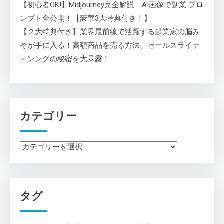
【初心者OK!】Midjourney完全解説｜AI画像で副業 プロ
ンプト全公開！【豪華3大特典付き！】
【２大特典付き】業界最前線で活躍する起業家の脳み
そが手に入る！高額商品を売る方法。セールスライテ
ィンングの秘密を大暴露！
カテゴリー
カ
テ
ゴ
リ
タグ
ー