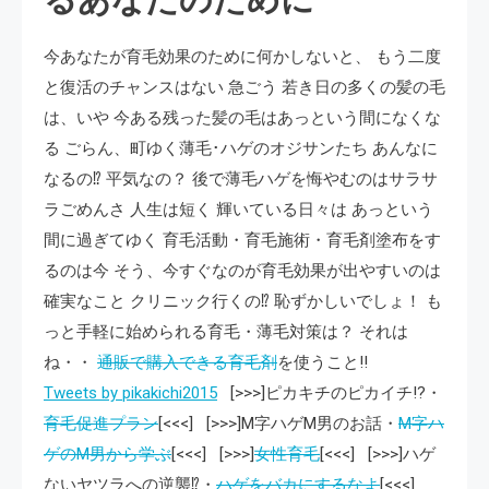
るあなたのために
今あなたが育毛効果のために何かしないと、 もう二度
と復活のチャンスはない 急ごう 若き日の多くの髪の毛
は、いや 今ある残った髪の毛はあっという間になくな
る ごらん、町ゆく薄毛･ハゲのオジサンたち あんなに
なるの⁉ 平気なの？ 後で薄毛ハゲを悔やむのはサラサ
ラごめんさ 人生は短く 輝いている日々は あっという
間に過ぎてゆく 育毛活動・育毛施術・育毛剤塗布をす
るのは今 そう、今すぐなのが育毛効果が出やすいのは
確実なこと クリニック行くの⁉ 恥ずかしいでしょ！ も
っと手軽に始められる育毛・薄毛対策は？ それは
ね・・
通販で購入できる育毛剤
を使うこと!!
Tweets by pikakichi2015
[>>>]ピカキチのピカイチ!?・
育毛促進プラン
[<<<] [>>>]M字ハゲM男のお話・
M字ハ
ゲのM男から学ぶ
[<<<] [>>>]
女性育毛
[<<<] [>>>]ハゲ
ないヤツラへの逆襲⁉・
ハゲをバカにするなよ
[<<<]