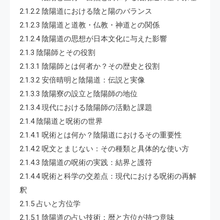
2.1.2.2 陰陽道における陰と陽のバランス
2.1.2.3 陰陽道と道教・仏教・神道との関係
2.1.2.4 陰陽道の思想が日本文化に与えた影響
2.1.3 陰陽師とその役割
2.1.3.1 陰陽師とは何者か？その歴史と役割
2.1.3.2 安倍晴明と陰陽道：伝説と実像
2.1.3.3 陰陽寮の設立と陰陽師の地位
2.1.3.4 現代における陰陽師の活動と課題
2.1.4 陰陽道と呪術の世界
2.1.4.1 呪術とは何か？陰陽道におけるその重要性
2.1.4.2 呪文とまじない：その種類と具体的な使い方
2.1.4.3 陰陽道の呪術の実践：結界と護符
2.1.4.4 呪術と科学の交差点：現代における呪術の再解
釈
2.1.5 占いと方位学
2.1.5.1 陰陽道の占い技術：暦と方位が持つ意味