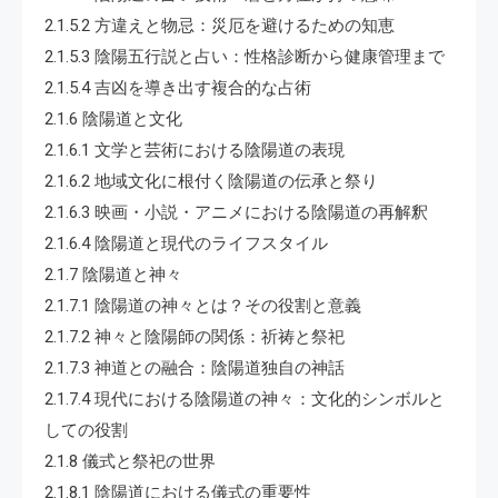
2.1.5.2 方違えと物忌：災厄を避けるための知恵
2.1.5.3 陰陽五行説と占い：性格診断から健康管理まで
2.1.5.4 吉凶を導き出す複合的な占術
2.1.6 陰陽道と文化
2.1.6.1 文学と芸術における陰陽道の表現
2.1.6.2 地域文化に根付く陰陽道の伝承と祭り
2.1.6.3 映画・小説・アニメにおける陰陽道の再解釈
2.1.6.4 陰陽道と現代のライフスタイル
2.1.7 陰陽道と神々
2.1.7.1 陰陽道の神々とは？その役割と意義
2.1.7.2 神々と陰陽師の関係：祈祷と祭祀
2.1.7.3 神道との融合：陰陽道独自の神話
2.1.7.4 現代における陰陽道の神々：文化的シンボルと
しての役割
2.1.8 儀式と祭祀の世界
2.1.8.1 陰陽道における儀式の重要性