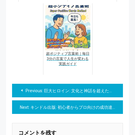
超ポジティブ言葉術｜毎日
3分の言葉で人生が変わる
実践ガイド
投
Previous:
巨大ヒロイン: 文化と神話を超えた守護者たちの物語 (エンターテイメント) Kindle版
稿
Next:
キンドル出版: 初心者からプロ向けの成功達成ガイド Kindle版 PIKAKICHI KENKOU (著)
ナ
ビ
コメントを残す