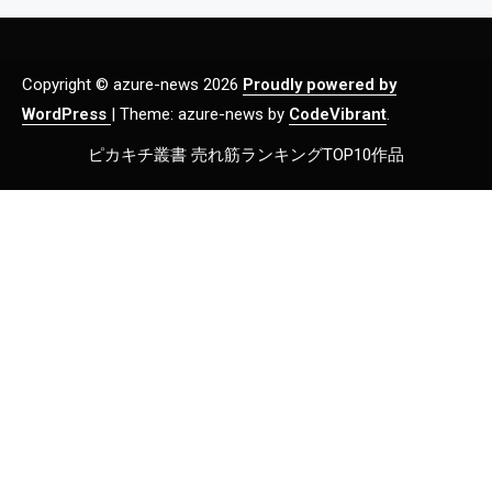
Copyright © azure-news 2026
Proudly powered by
WordPress
|
Theme: azure-news by
CodeVibrant
.
ピカキチ叢書 売れ筋ランキングTOP10作品