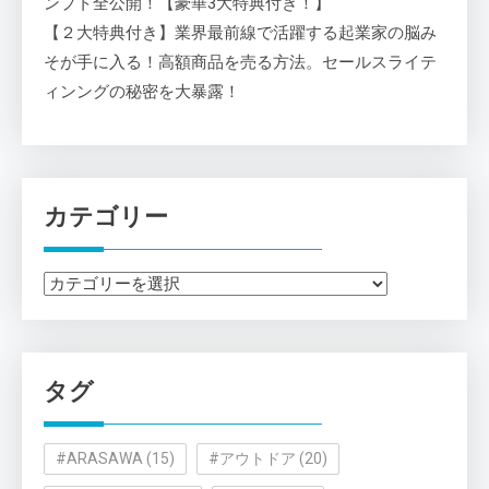
ンプト全公開！【豪華3大特典付き！】
【２大特典付き】業界最前線で活躍する起業家の脳み
そが手に入る！高額商品を売る方法。セールスライテ
ィンングの秘密を大暴露！
カテゴリー
カ
テ
ゴ
リ
タグ
ー
#ARASAWA
(15)
#アウトドア
(20)