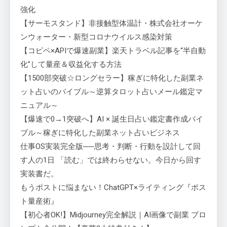
強化
【サーモスタンド】非接触型体温計・株式会社オーケ
ンウォーター・新型コロナウイルス感染対策
【コピペ×APIで爆速副業】楽天トラベル記事を“半自動
化”して量産＆収益化する方法
【1500部突破☆ロングセラー】稼ぎに特化した副業ネ
ット占いのバイブル～逆算タロット占いメール鑑定マ
ニュアル～
【爆速で0→1突破へ】AI × 誕生日占い鑑定書作成バイ
ブル～稼ぎに特化した副業ネット占いビジネス
仕事OS実装完全版──思考・判断・行動を設計して回
す人の1日 「読む」では終わらせない。今日から回す
実装書だ。
もうポストに悩まない！ChatGPT×ライティング『ポス
ト量産術』
【初心者OK!】Midjourney完全解説｜AI画像で副業 プロ