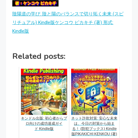
陰陽道の学び: 陰と陽のバランスで切り拓く未来 (スピ
リチュアル) Kindle版ケンコウ ピカキチ (著) 形式:
Kindle版
Related posts:
キンドル出版: 初心者からプ
ネット詐欺対策: 安心な未来
ロ向けの成功達成ガイ
は、今日の対策から始ま
ド Kindle版
る！ (防犯ブックス) Kindle
版PIKAKICHI KENKOU (著)