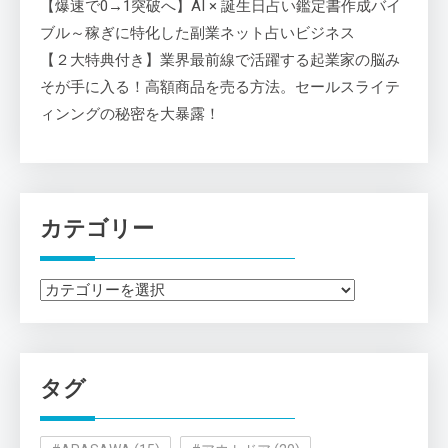
【爆速で0→1突破へ】AI × 誕生日占い鑑定書作成バイ
ブル～稼ぎに特化した副業ネット占いビジネス
【２大特典付き】業界最前線で活躍する起業家の脳み
そが手に入る！高額商品を売る方法。セールスライテ
ィンングの秘密を大暴露！
カテゴリー
カ
テ
ゴ
リ
タグ
ー