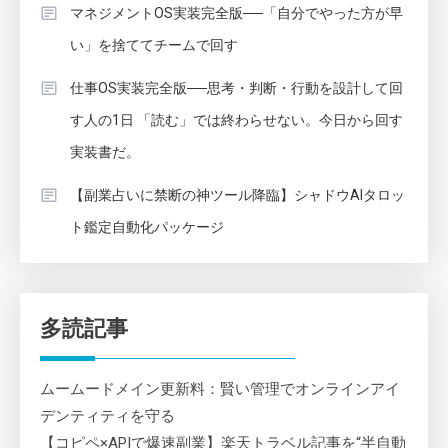
マネジメントOS実装完全版──「自分でやった方が早
い」を捨ててチームで回す
仕事OS実装完全版──思考・判断・行動を設計して回
す人の1日 「読む」では終わらせない。今日から回す
実装書だ。
【副業占いに禁断の神ツール降臨】シャドウAIタロッ
ト鑑定自動化パッケージ
多読記事
ムームードメイン更新料：賢い管理でオンラインアイ
デンティティを守る
【コピペ×APIで爆速副業】楽天トラベル記事を“半自動