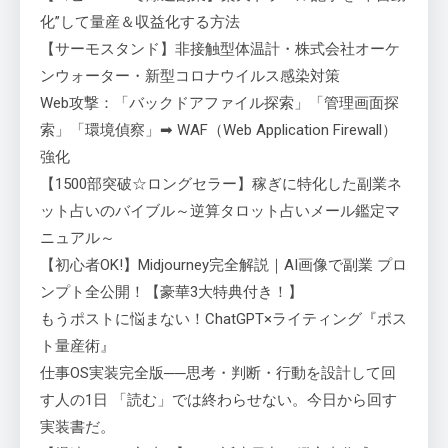
化”して量産＆収益化する方法
【サーモスタンド】非接触型体温計・株式会社オーケ
ンウォーター・新型コロナウイルス感染対策
Web攻撃：「バックドアファイル探索」「管理画面探
索」「環境偵察」➡ WAF（Web Application Firewall）
強化
【1500部突破☆ロングセラー】稼ぎに特化した副業ネ
ット占いのバイブル～逆算タロット占いメール鑑定マ
ニュアル～
【初心者OK!】Midjourney完全解説｜AI画像で副業 プロ
ンプト全公開！【豪華3大特典付き！】
もうポストに悩まない！ChatGPT×ライティング『ポス
ト量産術』
仕事OS実装完全版──思考・判断・行動を設計して回
す人の1日 「読む」では終わらせない。今日から回す
実装書だ。