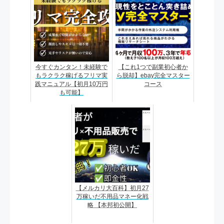
今すぐカンタン！未経験で
【これ1つで副業初心者か
もラクラク稼げるフリマ実
ら脱却】ebay完全マスター
践マニュアル【初月10万円
コース
も可能】
【メルカリ大百科】初月27
万稼いだ不用品マネー化戦
略 【本邦初公開】