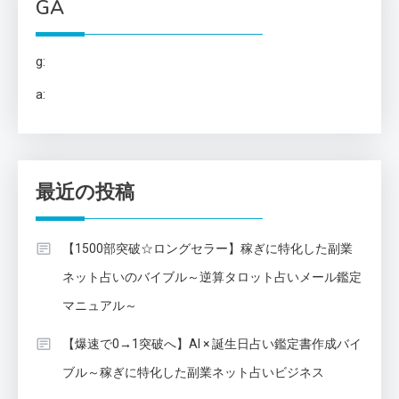
GA
g:
a:
最近の投稿
【1500部突破☆ロングセラー】稼ぎに特化した副業
ネット占いのバイブル～逆算タロット占いメール鑑定
マニュアル～
【爆速で0→1突破へ】AI × 誕生日占い鑑定書作成バイ
ブル～稼ぎに特化した副業ネット占いビジネス