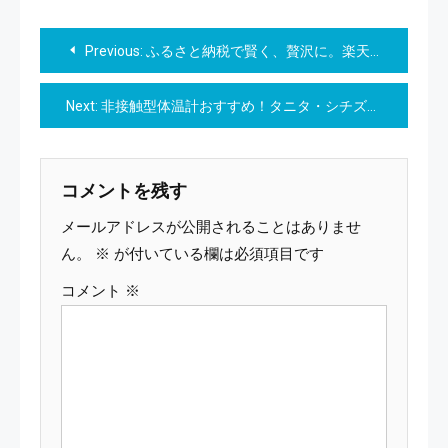
投
Previous:
ふるさと納税で賢く、贅沢に。楽天トラベル宿泊クーポンが叶える「理想の旅」の形
稿
Next:
非接触型体温計おすすめ！タニタ・シチズンなど医療機器認証モデルからコスパ最強機まで徹底比較
ナ
ビ
コメントを残す
ゲ
メールアドレスが公開されることはありませ
ー
ん。
※
が付いている欄は必須項目です
コメント
※
シ
ョ
ン