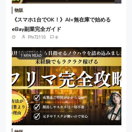
物販
《スマホ1台でOK！》AI×無在庫で始める
eBay副業完全ガイド
Phi72110
0
1 MIN READ
物販