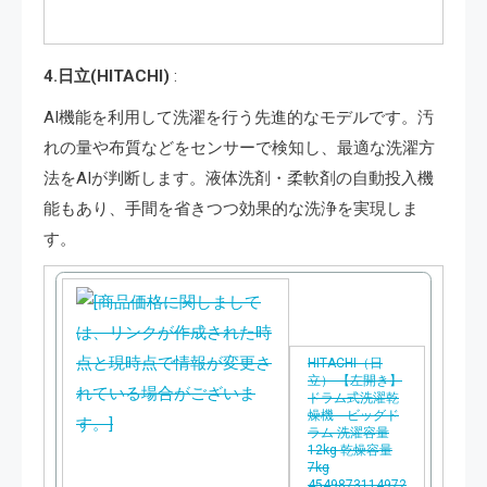
で
購
4.日立(HITACHI)
:
入
AI機能を利用して洗濯を行う先進的なモデルです。汚
れの量や布質などをセンサーで検知し、最適な洗濯方
法をAIが判断します。液体洗剤・柔軟剤の自動投入機
能もあり、手間を省きつつ効果的な洗浄を実現しま
す。
HITACHI（日
立） 【左開き】
ドラム式洗濯乾
燥機 ビッグド
ラム 洗濯容量
12kg 乾燥容量
7kg
4549873114972