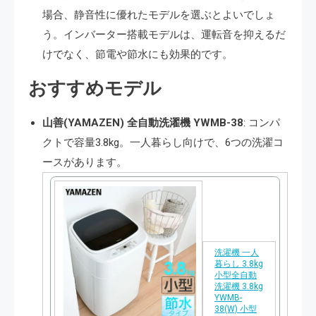
場合、静音性に優れたモデルを選ぶとよいでしょ
う。インバーター搭載モデルは、運転音を抑えるだ
けでなく、節電や節水にも効果的です​​。
おすすめモデル
山善(YAMAZEN) 全自動洗濯機 YWMB-38
: コンパ
クトで容量3.8kg。一人暮らし向けで、6つの洗濯コ
ースがあります​​。
洗濯機 一人
暮らし 3.8kg
小型全自動
洗濯機 3.8kg
YWMB-
38(W) 小型