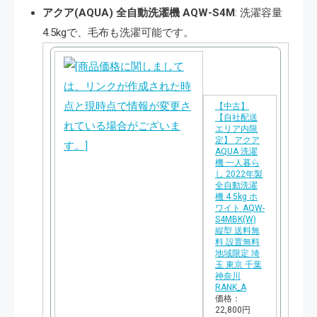
アクア(AQUA) 全自動洗濯機 AQW-S4M
: 洗濯容量
入
4.5kgで、毛布も洗濯可能です​​。
【中古】
【自社配送
エリア内限
定】 アクア
AQUA 洗濯
機 一人暮ら
し 2022年製
全自動洗濯
機 4.5kg ホ
ワイト AQW-
S4MBK(W)
縦型 送料無
料 設置無料
地域限定 埼
玉 東京 千葉
神奈川
RANK_A
価格：
22,800円