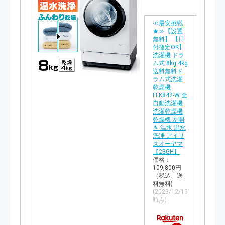
≪最安挑戦
★≫【設置
無料】 【日
付指定OK】
洗濯機 ドラ
ム式 8kg 4kg
送料無料ド
ラム式洗濯
乾燥機
FLK842-W 全
自動洗濯機
洗濯乾燥機
乾燥機 左開
き 温水 温水
洗浄 アイリ
スオーヤマ
【23GH】
価格：
109,800円
（税込、送
料無料)
(2023/12/19
時点)