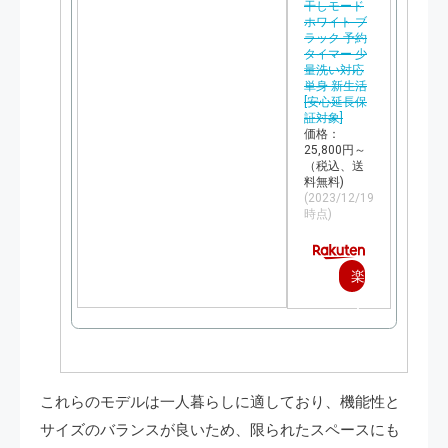
干しモード
ホワイト ブ
ラック 予約
タイマー 少
量洗い対応
単身 新生活
[安心延長保
証対象]
価格：
25,800円～
（税込、送
料無料)
(2023/12/19
時点)
楽
天
で
購
これらのモデルは一人暮らしに適しており、機能性と
入
サイズのバランスが良いため、限られたスペースにも