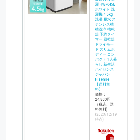
濯 HW-K45E
ホワイト 洗
濯機 4.5kg
洗濯 脱水 ス
テンレス槽
槽洗浄 槽乾
燥 予約タイ
マー 風乾燥
ドライモー
ド スリムボ
ディー コン
パクト 1人暮
らし 新生活
ハイセンス
ジャパン
Hisense
【送料無
料】
価格：
24,800円
（税込、送
料無料)
(2023/12/19
時点)
楽