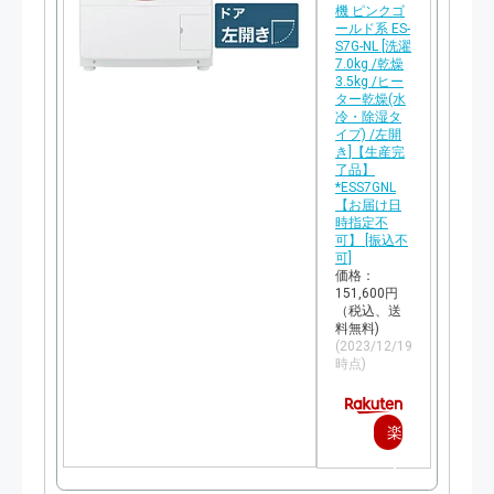
機 ピンクゴ
ールド系 ES-
S7G-NL [洗濯
7.0kg /乾燥
3.5kg /ヒー
ター乾燥(水
冷・除湿タ
イプ) /左開
き]【生産完
了品】
*ESS7GNL
【お届け日
時指定不
可】 [振込不
可]
価格：
151,600円
（税込、送
料無料)
(2023/12/19
時点)
楽
天