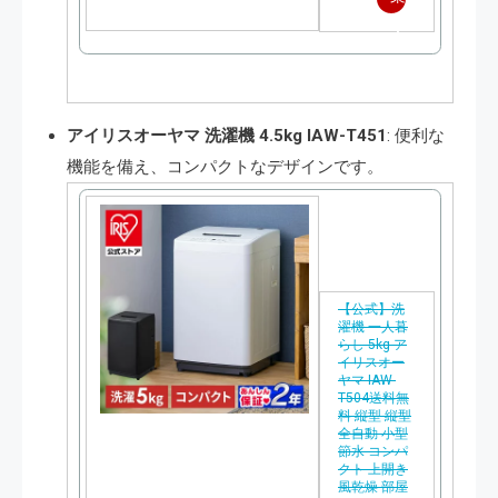
天
で
購
アイリスオーヤマ 洗濯機 4.5kg IAW-T451
: 便利な
入
機能を備え、コンパクトなデザインです​​。
【公式】洗
濯機 一人暮
らし 5kg ア
イリスオー
ヤマ IAW-
T504送料無
料 縦型 縦型
全自動 小型
節水 コンパ
クト 上開き
風乾燥 部屋