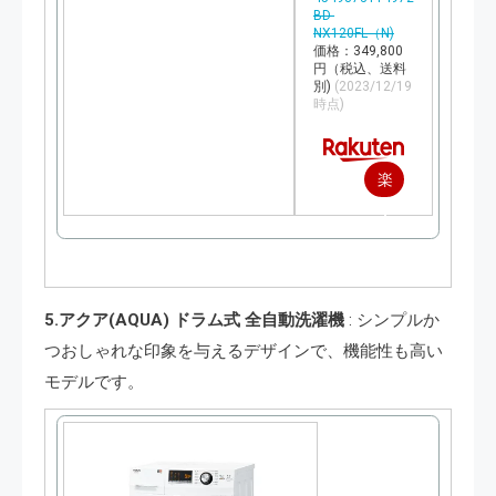
BD-
NX120FL（N)
価格：349,800
円（税込、送料
別)
(2023/12/19
時点)
楽
天
で
購
5.アクア(AQUA) ドラム式 全自動洗濯機
: シンプルか
入
つおしゃれな印象を与えるデザインで、機能性も高い
モデルです。