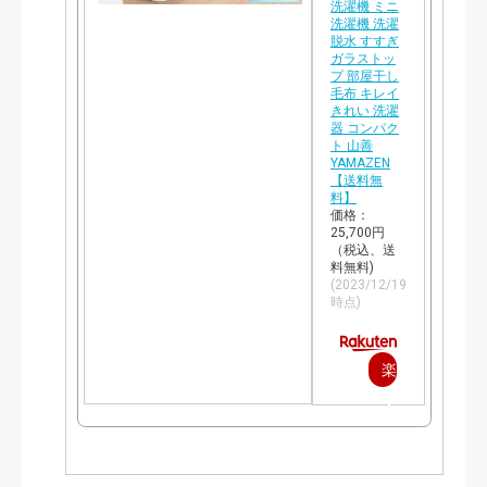
洗濯機 ミニ
洗濯機 洗濯
脱水 すすぎ
ガラストッ
プ 部屋干し
毛布 キレイ
きれい 洗濯
器 コンパク
ト 山善
YAMAZEN
【送料無
料】
価格：
25,700円
（税込、送
料無料)
(2023/12/19
時点)
楽
天
で
購