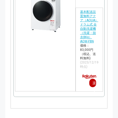
基本配送設
置無料アク
ア（AQUA）
ドラム式 全
自動洗濯機
（洗濯・脱
水8Kg）
AQW-F8N
価格：
83,000円
（税込、送
料無料)
(2023/12/19
時点)
楽
天
で
購
入