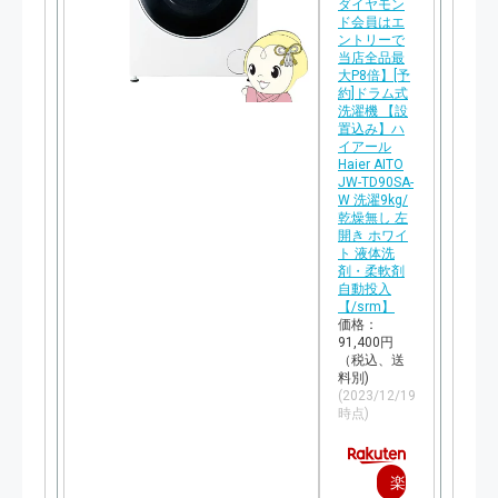
ダイヤモン
ド会員はエ
ントリーで
当店全品最
大P8倍】[予
約]ドラム式
洗濯機 【設
置込み】ハ
イアール
Haier AITO
JW-TD90SA-
W 洗濯9kg/
乾燥無し 左
開き ホワイ
ト 液体洗
剤・柔軟剤
自動投入
【/srm】
価格：
91,400円
（税込、送
料別)
(2023/12/19
時点)
楽