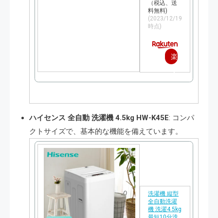
（税込、送
料無料)
(2023/12/19
時点)
楽
天
で
購
ハイセンス 全自動 洗濯機 4.5kg HW-K45E
: コンパ
入
クトサイズで、基本的な機能を備えています​​。
洗濯機 縦型
全自動洗濯
機 洗濯4.5kg
最短10分洗