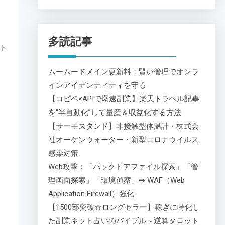
多読記事
ト
ムームードメイン更新料：賢い管理でオンラ
インアイデンティティを守る
【コピペ×APIで爆速副業】楽天トラベル記事
を“半自動化”して量産＆収益化する方法
【サーモスタンド】非接触型体温計・株式会
社オーケンウォーター・新型コロナウイルス
感染対策
Web攻撃：「バックドアファイル探索」「管
理画面探索」「環境偵察」➡ WAF（Web
Application Firewall）強化
【1500部突破☆ロングセラー】稼ぎに特化し
た副業ネット占いのバイブル～逆算タロット