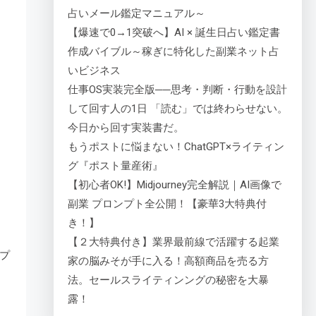
占いメール鑑定マニュアル～
【爆速で0→1突破へ】AI × 誕生日占い鑑定書
作成バイブル～稼ぎに特化した副業ネット占
いビジネス
仕事OS実装完全版──思考・判断・行動を設計
して回す人の1日 「読む」では終わらせない。
今日から回す実装書だ。
もうポストに悩まない！ChatGPT×ライティン
グ『ポスト量産術』
【初心者OK!】Midjourney完全解説｜AI画像で
副業 プロンプト全公開！【豪華3大特典付
き！】
【２大特典付き】業界最前線で活躍する起業
プ
家の脳みそが手に入る！高額商品を売る方
法。セールスライティンングの秘密を大暴
露！