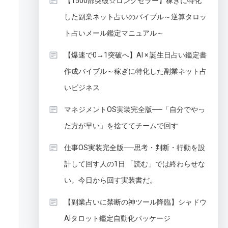
【1500部突破☆ロングセラー】稼ぎに特化
した副業ネット占いのバイブル～逆算タロッ
ト占いメール鑑定マニュアル～
【爆速で0→1突破へ】AI × 誕生日占い鑑定書
作成バイブル～稼ぎに特化した副業ネット占
いビジネス
マネジメントOS実装完全版──「自分でやっ
た方が早い」を捨ててチームで回す
仕事OS実装完全版──思考・判断・行動を設
計して回す人の1日 「読む」では終わらせな
い。今日から回す実装書だ。
【副業占いに禁断の神ツール降臨】シャドウ
AIタロット鑑定自動化パッケージ