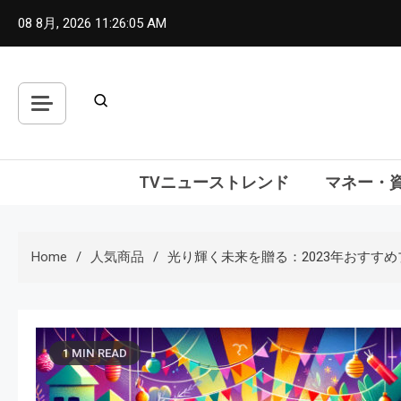
Skip
08 8月, 2026
11:26:06 AM
to
content
TVニューストレンド
マネー・
Home
人気商品
光り輝く未来を贈る：2023年おすす
1 MIN READ