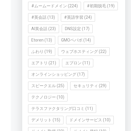
#ムームードメイン
(224)
#初期脱毛
(19)
#英会話
(13)
#英語学習
(24)
AI英会話
(23)
DNS設定
(17)
Etoren
(13)
GMOペパボ
(14)
ふわり
(19)
ウェブホスティング
(22)
エアトリ
(21)
エプロン
(11)
オンラインショッピング
(17)
スピークエル
(25)
セキュリティ
(29)
テクノロジー
(10)
テラスファクタリング口コミ
(11)
デメリット
(15)
ドメインサービス
(10)