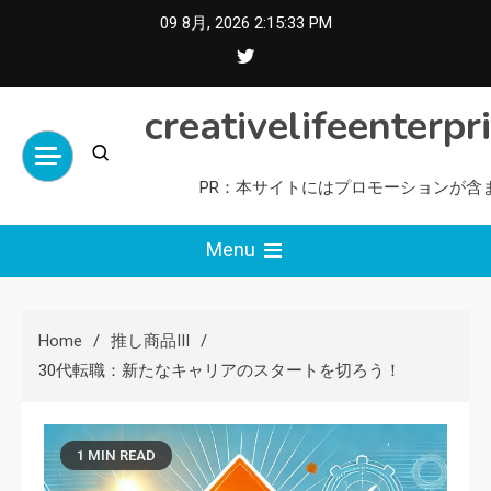
Skip
09 8月, 2026
2:15:35 PM
to
content
creativelifeenterpr
PR：本サイトにはプロモーションが含
Menu
Home
推し商品III
30代転職：新たなキャリアのスタートを切ろう！
1 MIN READ