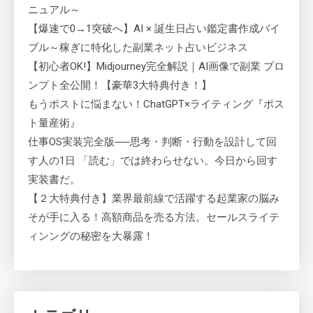
ニュアル～
【爆速で0→1突破へ】AI × 誕生日占い鑑定書作成バイ
ブル～稼ぎに特化した副業ネット占いビジネス
【初心者OK!】Midjourney完全解説｜AI画像で副業 プロ
ンプト全公開！【豪華3大特典付き！】
もうポストに悩まない！ChatGPT×ライティング『ポス
ト量産術』
仕事OS実装完全版──思考・判断・行動を設計して回
す人の1日 「読む」では終わらせない。今日から回す
実装書だ。
【２大特典付き】業界最前線で活躍する起業家の脳み
そが手に入る！高額商品を売る方法。セールスライテ
ィンングの秘密を大暴露！