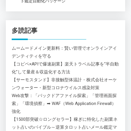
ト鑑定自動化パッケージ
多読記事
ムームードメイン更新料：賢い管理でオンラインアイ
デンティティを守る
【コピペ×APIで爆速副業】楽天トラベル記事を“半自動
化”して量産＆収益化する方法
【サーモスタンド】非接触型体温計・株式会社オーケ
ンウォーター・新型コロナウイルス感染対策
Web攻撃：「バックドアファイル探索」「管理画面探
索」「環境偵察」➡ WAF（Web Application Firewall）
強化
【1500部突破☆ロングセラー】稼ぎに特化した副業ネ
ット占いのバイブル～逆算タロット占いメール鑑定マ