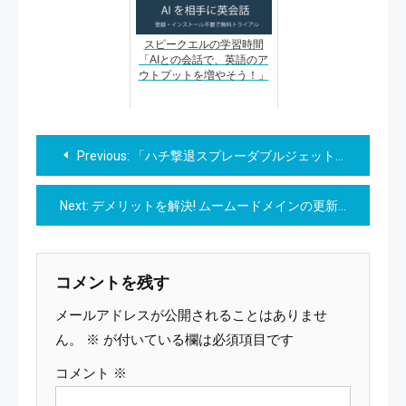
スピークエルの学習時間
「AIとの会話で、英語のア
ウトプットを増やそう！」
投
Previous:
「ハチ撃退スプレーダブルジェット」：暑さに負けない、熱中症とハチからの強力な守り手
稿
Next:
デメリットを解決! ムームードメインの更新料を賢く扱う方法を学ぶ
ナ
ビ
コメントを残す
ゲ
メールアドレスが公開されることはありませ
ー
ん。
※
が付いている欄は必須項目です
コメント
※
シ