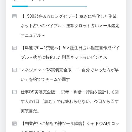
【1500部突破☆ロングセラー】稼ぎに特化した副業
ネット占いのバイブル～逆算タロット占いメール鑑定
マニュアル～
【爆速で0→1突破へ】AI × 誕生日占い鑑定書作成バイ
ブル～稼ぎに特化した副業ネット占いビジネス
マネジメントOS実装完全版──「自分でやった方が早
い」を捨ててチームで回す
仕事OS実装完全版──思考・判断・行動を設計して回
す人の1日 「読む」では終わらせない。今日から回す
実装書だ。
【副業占いに禁断の神ツール降臨】シャドウAIタロッ