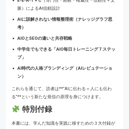
E-E-A-T + C
（専門性・経験・権威性・信頼性＋文
脈）によるAI信頼設計
AIに誤解されない情報整理術（ナレッジグラフ思
考）
AIOとSEOの違いと共存戦略
中学生でもできる「AIO毎日トレーニング７ステッ
プ」
AI時代の人格ブランディング（AIレピュテーショ
ン）
これらを通じて、読者は**“AIに伝わる＝人にも伝わ
る”**という新たな発信の原理を身につけます。
特別付録
本書には、学んだ知識を実践に移すための３大付録が