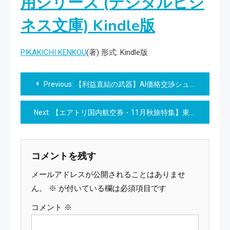
用シリーズ (デジタルビジ
ネス文庫)
Kindle版
PIKAKICHI KENKOU
(著)
形式:
Kindle版
投
Previous:
【利益直結の武器】AI価格交渉シュミレーター｜30代マネージャー｜のための「失敗ゼロ」交渉術 ｜年間利益を最大化する｜4大黄金プロンプト集
稿
Next:
【エアトリ国内航空券・11月秋旅特集】東京-新千歳線が驚愕の4,520円から！紅葉、食、温泉を楽しむための最安値ガイド
ナ
ビ
コメントを残す
ゲ
メールアドレスが公開されることはありませ
ー
ん。
※
が付いている欄は必須項目です
コメント
※
シ