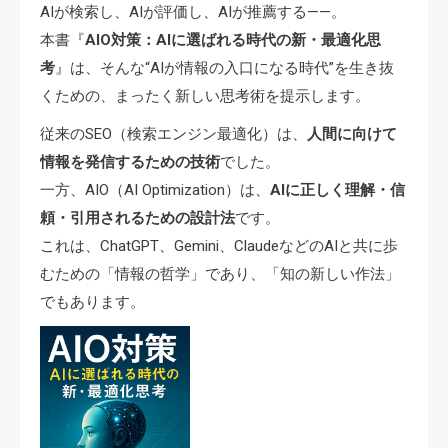
AIが検索し、AIが評価し、AIが推薦する——。
本書『
AIO対策：AIに選ばれる時代の新・最適化思
考
』は、そんな“AIが情報の入口になる時代”を生き抜
くための、まったく新しい思考術を提示します。
従来のSEO（検索エンジン最適化）は、
人間に向けて
情報を発信するための技術
でした。
一方、AIO（AI Optimization）は、
AIに正しく理解・信
頼・引用されるための設計法
です。
これは、ChatGPT、Gemini、ClaudeなどのAIと共に歩
むための「情報の哲学」であり、「知の新しい作法」
でもあります。