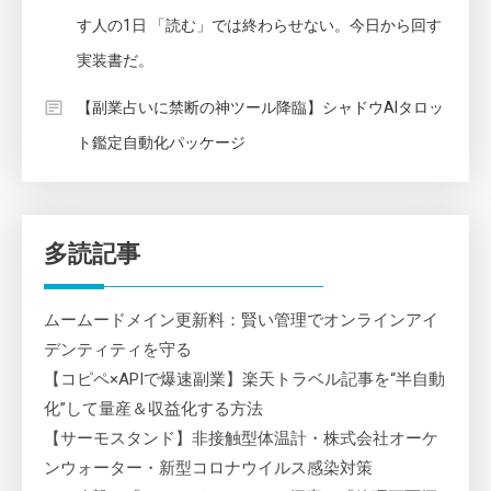
す人の1日 「読む」では終わらせない。今日から回す
実装書だ。
【副業占いに禁断の神ツール降臨】シャドウAIタロッ
ト鑑定自動化パッケージ
多読記事
ムームードメイン更新料：賢い管理でオンラインアイ
デンティティを守る
【コピペ×APIで爆速副業】楽天トラベル記事を“半自動
化”して量産＆収益化する方法
【サーモスタンド】非接触型体温計・株式会社オーケ
ンウォーター・新型コロナウイルス感染対策