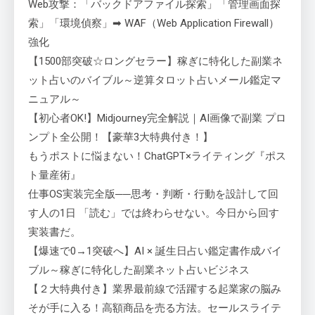
Web攻撃：「バックドアファイル探索」「管理画面探
索」「環境偵察」➡ WAF（Web Application Firewall）
強化
【1500部突破☆ロングセラー】稼ぎに特化した副業ネ
ット占いのバイブル～逆算タロット占いメール鑑定マ
ニュアル～
【初心者OK!】Midjourney完全解説｜AI画像で副業 プロ
ンプト全公開！【豪華3大特典付き！】
もうポストに悩まない！ChatGPT×ライティング『ポス
ト量産術』
仕事OS実装完全版──思考・判断・行動を設計して回
す人の1日 「読む」では終わらせない。今日から回す
実装書だ。
【爆速で0→1突破へ】AI × 誕生日占い鑑定書作成バイ
ブル～稼ぎに特化した副業ネット占いビジネス
【２大特典付き】業界最前線で活躍する起業家の脳み
そが手に入る！高額商品を売る方法。セールスライテ