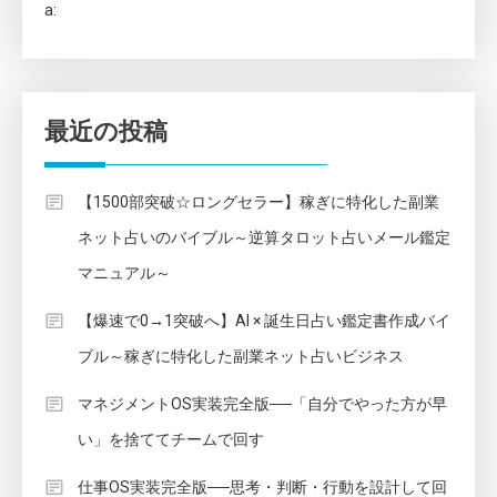
a:
最近の投稿
【1500部突破☆ロングセラー】稼ぎに特化した副業
ネット占いのバイブル～逆算タロット占いメール鑑定
マニュアル～
【爆速で0→1突破へ】AI × 誕生日占い鑑定書作成バイ
ブル～稼ぎに特化した副業ネット占いビジネス
マネジメントOS実装完全版──「自分でやった方が早
い」を捨ててチームで回す
仕事OS実装完全版──思考・判断・行動を設計して回