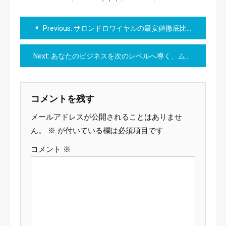
しく！」
投
Previous:
サロンドロワイヤルの最安値徹底比較・おいしさをお得に購入する喜び！
稿
Next:
あなたのビジネスを次のレベルへ導く、ムームーメールのメールソリューション!
ナ
ビ
コメントを残す
ゲ
メールアドレスが公開されることはありませ
ー
ん。
※
が付いている欄は必須項目です
コメント
※
シ
ョ
ン