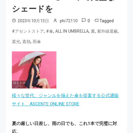
シェードを
0
Tagged
2023年10月13日
phi72110
,
,
,
,
,
#アセントストア
#傘
ALL IN UMBRELLA
夏
紫外線遮蔽
,
,
遮光
遮熱
雨傘
様々な世代、ジャンルを揃えた傘を提案する公式通販
サイト、ASCENTE ONLINE STORE
夏の厳しい日差し、雨の日でも、これ1本で完璧に対
応。