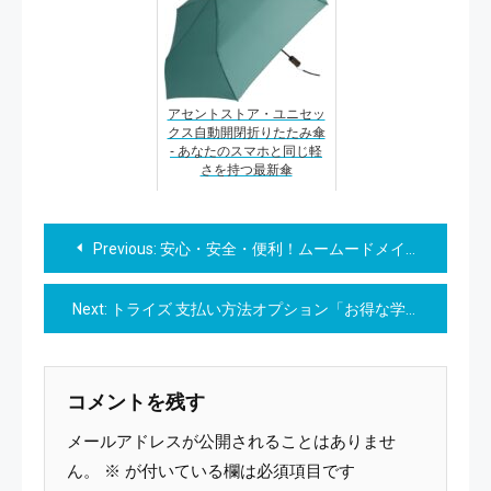
アセントストア・ユニセッ
クス自動開閉折りたたみ傘
- あなたのスマホと同じ軽
さを持つ最新傘
投
Previous:
安心・安全・便利！ムームードメインの特色を知ろう！
稿
Next:
トライズ 支払い方法オプション「お得な学習体験を、もっと手軽に。トライズの分割払いで、無理なくスタート！」
ナ
ビ
コメントを残す
ゲ
メールアドレスが公開されることはありませ
ー
ん。
※
が付いている欄は必須項目です