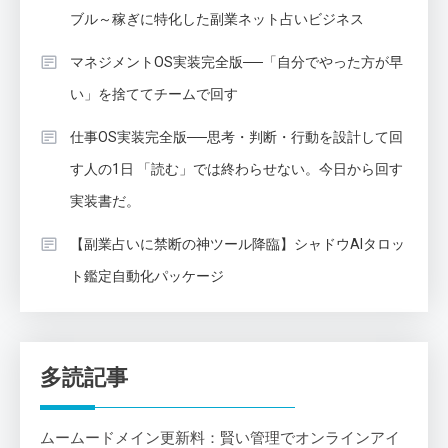
ブル～稼ぎに特化した副業ネット占いビジネス
マネジメントOS実装完全版──「自分でやった方が早
い」を捨ててチームで回す
仕事OS実装完全版──思考・判断・行動を設計して回
す人の1日 「読む」では終わらせない。今日から回す
実装書だ。
【副業占いに禁断の神ツール降臨】シャドウAIタロッ
ト鑑定自動化パッケージ
多読記事
ムームードメイン更新料：賢い管理でオンラインアイ