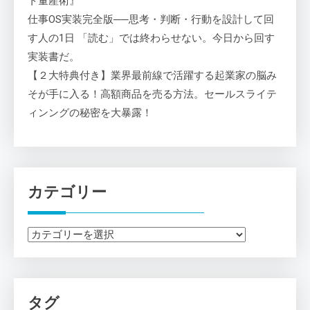
ト量産術』
仕事OS実装完全版──思考・判断・行動を設計して回
す人の1日 「読む」では終わらせない。今日から回す
実装書だ。
【２大特典付き】業界最前線で活躍する起業家の脳み
そが手に入る！高額商品を売る方法。セールスライテ
ィンングの秘密を大暴露！
カテゴリー
カ
テ
ゴ
リ
タグ
ー