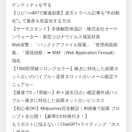
デンティティを守る
【コピペ×APIで爆速副業】楽天トラベル記事を“半自動
化”して量産＆収益化する方法
【サーモスタンド】非接触型体温計・株式会社オーケ
ンウォーター・新型コロナウイルス感染対策
Web攻撃：「バックドアファイル探索」「管理画面探
索」「環境偵察」➡ WAF（Web Application Firewall）
強化
【1500部突破☆ロングセラー】稼ぎに特化した副業ネ
ット占いのバイブル～逆算タロット占いメール鑑定マ
ニュアル～
【爆速で0→1突破へ】AI × 誕生日占い鑑定書作成バイ
ブル～稼ぎに特化した副業ネット占いビジネス
【初心者OK!】Midjourney完全解説｜AI画像で副業 プロ
ンプト全公開！【豪華3大特典付き！】
もうポストに悩まない！ChatGPT×ライティング『ポス