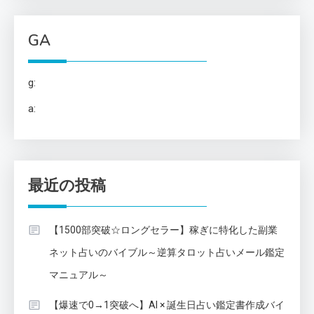
GA
g:
a:
最近の投稿
【1500部突破☆ロングセラー】稼ぎに特化した副業
ネット占いのバイブル～逆算タロット占いメール鑑定
マニュアル～
【爆速で0→1突破へ】AI × 誕生日占い鑑定書作成バイ