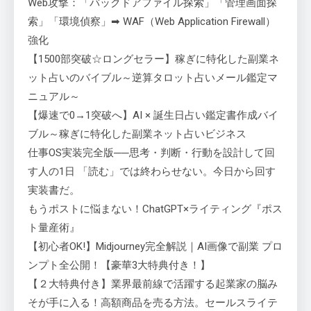
Web攻撃：「バックドアファイル探索」「管理画面探
索」「環境偵察」➡ WAF（Web Application Firewall）
強化
【1500部突破☆ロングセラー】稼ぎに特化した副業ネ
ット占いのバイブル～逆算タロット占いメール鑑定マ
ニュアル～
【爆速で0→1突破へ】AI × 誕生日占い鑑定書作成バイ
ブル～稼ぎに特化した副業ネット占いビジネス
仕事OS実装完全版──思考・判断・行動を設計して回
す人の1日 「読む」では終わらせない。今日から回す
実装書だ。
もうポストに悩まない！ChatGPT×ライティング『ポス
ト量産術』
【初心者OK!】Midjourney完全解説｜AI画像で副業 プロ
ンプト全公開！【豪華3大特典付き！】
【２大特典付き】業界最前線で活躍する起業家の脳み
そが手に入る！高額商品を売る方法。セールスライテ