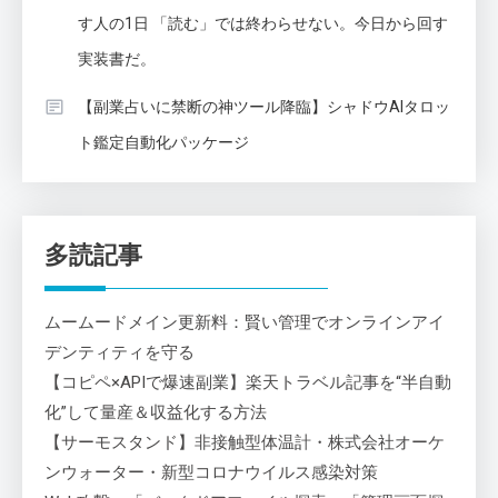
す人の1日 「読む」では終わらせない。今日から回す
実装書だ。
【副業占いに禁断の神ツール降臨】シャドウAIタロッ
ト鑑定自動化パッケージ
多読記事
ムームードメイン更新料：賢い管理でオンラインアイ
デンティティを守る
【コピペ×APIで爆速副業】楽天トラベル記事を“半自動
化”して量産＆収益化する方法
【サーモスタンド】非接触型体温計・株式会社オーケ
ンウォーター・新型コロナウイルス感染対策