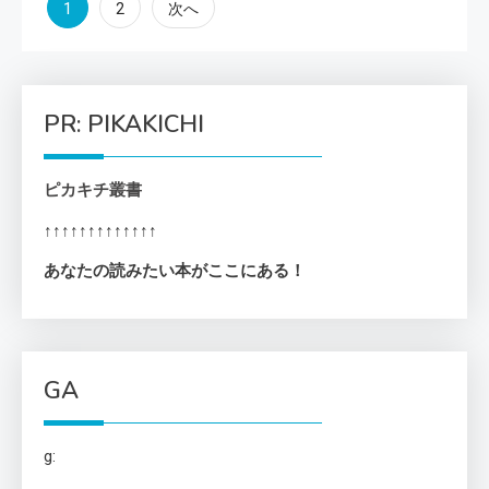
投
1
2
次へ
稿
の
PR: PIKAKICHI
ペ
ピカキチ叢書
ー
↑↑↑↑↑↑↑↑↑↑↑↑↑
ジ
あなたの読みたい本がここにある！
送
り
GA
g: