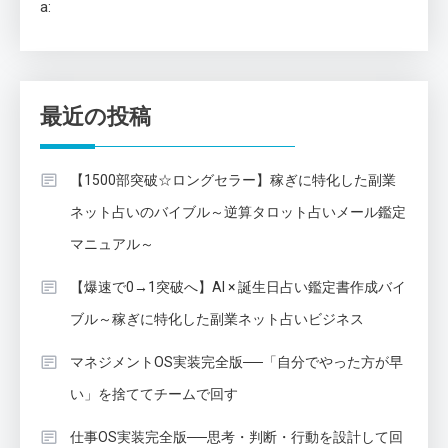
a:
最近の投稿
【1500部突破☆ロングセラー】稼ぎに特化した副業
ネット占いのバイブル～逆算タロット占いメール鑑定
マニュアル～
【爆速で0→1突破へ】AI × 誕生日占い鑑定書作成バイ
ブル～稼ぎに特化した副業ネット占いビジネス
マネジメントOS実装完全版──「自分でやった方が早
い」を捨ててチームで回す
仕事OS実装完全版──思考・判断・行動を設計して回