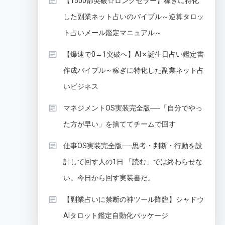
【1500部突破☆ロングセラー】稼ぎに特化
した副業ネット占いのバイブル～逆算タロッ
ト占いメール鑑定マニュアル～
【爆速で0→1突破へ】AI × 誕生日占い鑑定書
作成バイブル～稼ぎに特化した副業ネット占
いビジネス
マネジメントOS実装完全版──「自分でやっ
た方が早い」を捨ててチームで回す
仕事OS実装完全版──思考・判断・行動を設
計して回す人の1日 「読む」では終わらせな
い。今日から回す実装書だ。
【副業占いに禁断の神ツール降臨】シャドウ
AIタロット鑑定自動化パッケージ