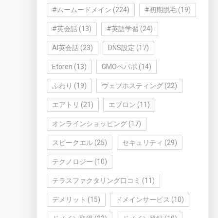
#ムームードメイン
(224)
#初期脱毛
(19)
#英会話
(13)
#英語学習
(24)
AI英会話
(23)
DNS設定
(17)
Etoren
(13)
GMOペパボ
(14)
ふわり
(19)
ウェブホスティング
(22)
エアトリ
(21)
エプロン
(11)
オンラインショッピング
(17)
スピークエル
(25)
セキュリティ
(29)
テクノロジー
(10)
テラスファクタリング口コミ
(11)
デメリット
(15)
ドメインサービス
(10)