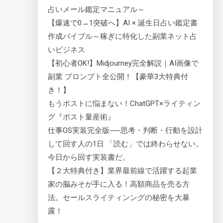
占いメール鑑定マニュアル～
【爆速で0→1突破へ】AI × 誕生日占い鑑定書
作成バイブル～稼ぎに特化した副業ネット占
いビジネス
【初心者OK!】Midjourney完全解説｜AI画像で
副業 プロンプト全公開！【豪華3大特典付
き！】
もうポストに悩まない！ChatGPT×ライティン
グ『ポスト量産術』
仕事OS実装完全版──思考・判断・行動を設計
して回す人の1日 「読む」では終わらせない。
今日から回す実装書だ。
【２大特典付き】業界最前線で活躍する起業
家の脳みそが手に入る！高額商品を売る方
法。セールスライティンングの秘密を大暴
露！