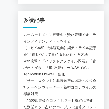
多読記事
ムームードメイン更新料：賢い管理でオンラ
インアイデンティティを守る
【コピペ×APIで爆速副業】楽天トラベル記事
を“半自動化”して量産＆収益化する方法
Web攻撃：「バックドアファイル探索」「管
理画面探索」「環境偵察」➡ WAF（Web
Application Firewall）強化
【サーモスタンド】非接触型体温計・株式会
社オーケンウォーター・新型コロナウイルス
感染対策
【1500部突破☆ロングセラー】稼ぎに特化し
た副業ネット占いのバイブル～逆算タロット