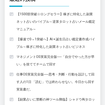
【1500部突破☆ロングセラー】稼ぎに特化した副業
ネット占いのバイブル～逆算タロット占いメール鑑定
マニュアル～
【爆速で0→1突破へ】AI × 誕生日占い鑑定書作成バイ
ブル～稼ぎに特化した副業ネット占いビジネス
マネジメントOS実装完全版──「自分でやった方が早
い」を捨ててチームで回す
仕事OS実装完全版──思考・判断・行動を設計して回
す人の1日 「読む」では終わらせない。今日から回す
実装書だ。
【副業占いに禁断の神ツール降臨】シャドウAIタロッ