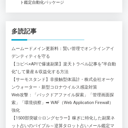
ト鑑定自動化パッケージ
多読記事
ムームードメイン更新料：賢い管理でオンラインアイ
デンティティを守る
【コピペ×APIで爆速副業】楽天トラベル記事を“半自動
化”して量産＆収益化する方法
【サーモスタンド】非接触型体温計・株式会社オーケ
ンウォーター・新型コロナウイルス感染対策
Web攻撃：「バックドアファイル探索」「管理画面探
索」「環境偵察」➡ WAF（Web Application Firewall）
強化
【1500部突破☆ロングセラー】稼ぎに特化した副業ネ
ット占いのバイブル～逆算タロット占いメール鑑定マ