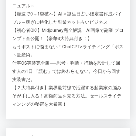
ニュアル～
【爆速で0→1突破へ】AI × 誕生日占い鑑定書作成バイ
ブル～稼ぎに特化した副業ネット占いビジネス
【初心者OK!】Midjourney完全解説｜AI画像で副業 プロ
ンプト全公開！【豪華3大特典付き！】
もうポストに悩まない！ChatGPT×ライティング『ポス
ト量産術』
仕事OS実装完全版──思考・判断・行動を設計して回
す人の1日 「読む」では終わらせない。今日から回す
実装書だ。
【２大特典付き】業界最前線で活躍する起業家の脳み
そが手に入る！高額商品を売る方法。セールスライテ
ィンングの秘密を大暴露！