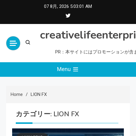
Skip
07 8月, 2026
5:03:02 AM
to
content
creativelifeenterpr
PR：本サイトにはプロモーションが含
Menu
Home
LION FX
カテゴリー:
LION FX