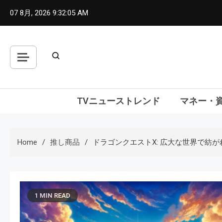
Skip
07 8月, 2026
9:32:06 AM
to
content
TVニューストレンド
マネー・
Home
推し商品
ドラゴンクエストX: 広大な世界で紡
1 MIN READ