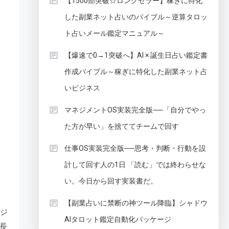
【1500部突破☆ロングセラー】稼ぎに特化
した副業ネット占いのバイブル～逆算タロッ
ト占いメール鑑定マニュアル～
【爆速で0→1突破へ】AI × 誕生日占い鑑定書
作成バイブル～稼ぎに特化した副業ネット占
いビジネス
マネジメントOS実装完全版──「自分でやっ
た方が早い」を捨ててチームで回す
仕事OS実装完全版──思考・判断・行動を設
計して回す人の1日 「読む」では終わらせな
い。今日から回す実装書だ。
【副業占いに禁断の神ツール降臨】シャドウ
ンジ
AIタロット鑑定自動化パッケージ
長