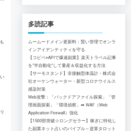
多読記事
も
ムームードメイン更新料：賢い管理でオンラ
インアイデンティティを守る
【コピペ×APIで爆速副業】楽天トラベル記事
を“半自動化”して量産＆収益化する方法
【サーモスタンド】非接触型体温計・株式会
ない
社オーケンウォーター・新型コロナウイルス
感染対策
Web攻撃：「バックドアファイル探索」「管
理画面探索」「環境偵察」➡ WAF（Web
タリ
Application Firewall）強化
【1500部突破☆ロングセラー】稼ぎに特化し
た副業ネット占いのバイブル～逆算タロット