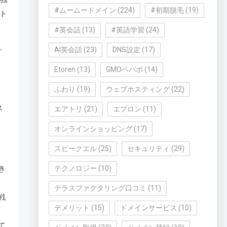
#ムームードメイン
(224)
#初期脱毛
(19)
ト
#英会話
(13)
#英語学習
(24)
、
AI英会話
(23)
DNS設定
(17)
Etoren
(13)
GMOペパボ
(14)
ふわり
(19)
ウェブホスティング
(22)
ス
エアトリ
(21)
エプロン
(11)
オンラインショッピング
(17)
スピークエル
(25)
セキュリティ
(29)
き
テクノロジー
(10)
テラスファクタリング口コミ
(11)
戦
デメリット
(15)
ドメインサービス
(10)
て