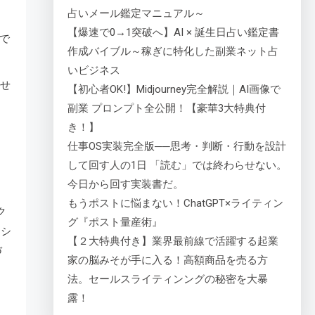
占いメール鑑定マニュアル～
【爆速で0→1突破へ】AI × 誕生日占い鑑定書
で
作成バイブル～稼ぎに特化した副業ネット占
いビジネス
ませ
【初心者OK!】Midjourney完全解説｜AI画像で
副業 プロンプト全公開！【豪華3大特典付
き！】
仕事OS実装完全版──思考・判断・行動を設計
して回す人の1日 「読む」では終わらせない。
今日から回す実装書だ。
もうポストに悩まない！ChatGPT×ライティン
ク
グ『ポスト量産術』
トシ
【２大特典付き】業界最前線で活躍する起業
づ
家の脳みそが手に入る！高額商品を売る方
法。セールスライティンングの秘密を大暴
露！