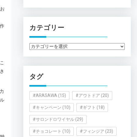
てお
作
カテゴリー
カ
テ
ゴ
こ
リ
き
タグ
ー
力
#ARASAWA
(15)
#アウトドア
(20)
ル
#キャンペーン
(10)
#ギフト
(18)
#サロンドロワイヤル
(29)
#チョコレート
(10)
#フィンジア
(23)
、独