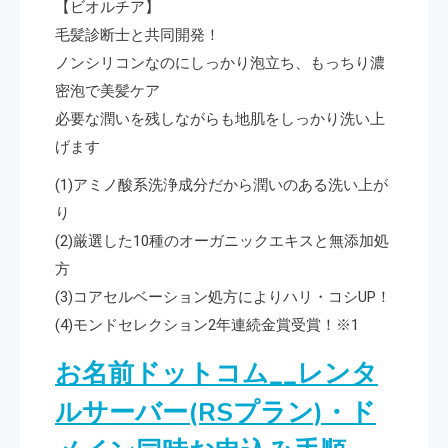
【ビオルチア】
毛髪診断士と共同開発！
ノンシリコンなのにしっかり泡立ち、もっちり濃
密泡で美髪ケア
必要な潤いを残しながらも地肌をしっかり洗い上
げます
(1)アミノ酸系洗浄成分だから潤いのある洗い上が
り
(2)厳選した10種のオーガニックエキスと無添加処
方
(3)コアセルベーション処方によりハリ・コシUP！
(4)モンドセレクション2年連続金賞受賞！※1
お名前ドットコム__レンタ
ルサーバー(RSプラン)・ド