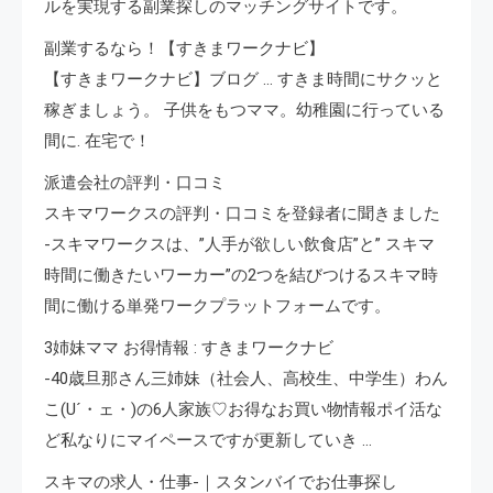
ルを実現する副業探しのマッチングサイトです。
副業するなら！【すきまワークナビ】
【すきまワークナビ】ブログ … すきま時間にサクッと
稼ぎましょう。 子供をもつママ。幼稚園に行っている
間に. 在宅で！
派遣会社の評判・口コミ
スキマワークスの評判・口コミを登録者に聞きました
-スキマワークスは、”人手が欲しい飲食店”と” スキマ
時間に働きたいワーカー”の2つを結びつけるスキマ時
間に働ける単発ワークプラットフォームです。
3姉妹ママ お得情報 : すきまワークナビ
-40歳旦那さん三姉妹（社会人、高校生、中学生）わん
こ(U´・ェ・)の6人家族♡お得なお買い物情報ポイ活な
ど私なりにマイペースですが更新していき …
スキマの求人・仕事-｜スタンバイでお仕事探し