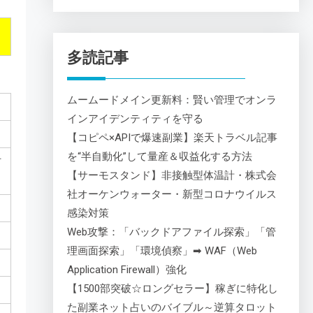
多読記事
ムームードメイン更新料：賢い管理でオンラ
インアイデンティティを守る
【コピペ×APIで爆速副業】楽天トラベル記事
を“半自動化”して量産＆収益化する方法
材
【サーモスタンド】非接触型体温計・株式会
社オーケンウォーター・新型コロナウイルス
感染対策
Web攻撃：「バックドアファイル探索」「管
理画面探索」「環境偵察」➡ WAF（Web
Application Firewall）強化
【1500部突破☆ロングセラー】稼ぎに特化し
た副業ネット占いのバイブル～逆算タロット