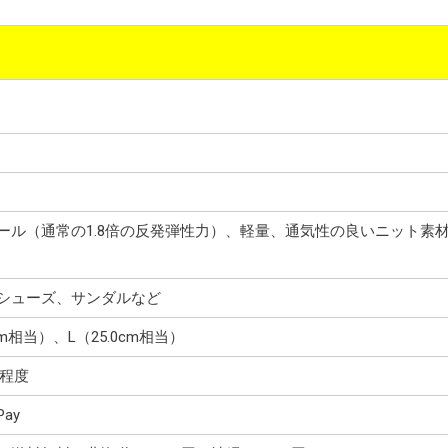
ール（通常の1.8倍の反発弾性力）、軽量、通気性の良いニット素
シューズ、サンダルなど
cm相当）、L（25.0cm相当）
円程度
ay