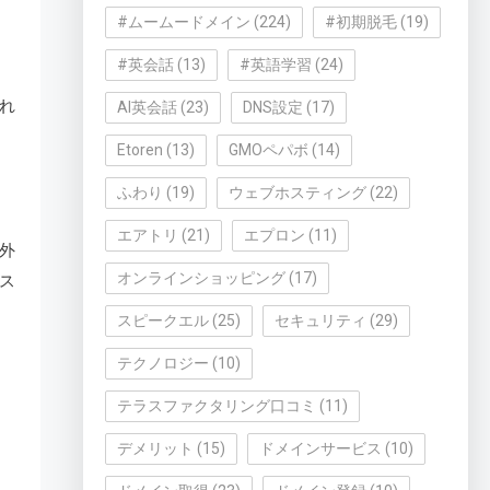
#ムームードメイン
(224)
#初期脱毛
(19)
#英会話
(13)
#英語学習
(24)
ミ
れ
AI英会話
(23)
DNS設定
(17)
Etoren
(13)
GMOペパボ
(14)
ふわり
(19)
ウェブホスティング
(22)
エアトリ
(21)
エプロン
(11)
外
オンラインショッピング
(17)
ス
スピークエル
(25)
セキュリティ
(29)
テクノロジー
(10)
テラスファクタリング口コミ
(11)
デメリット
(15)
ドメインサービス
(10)