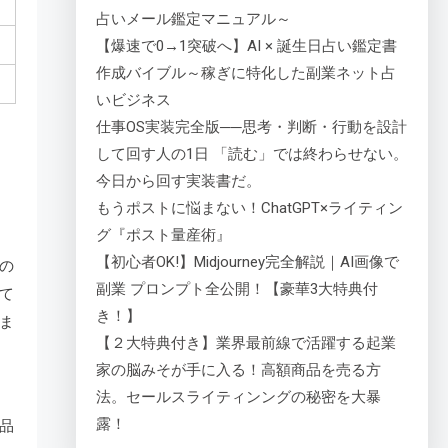
占いメール鑑定マニュアル～
【爆速で0→1突破へ】AI × 誕生日占い鑑定書
作成バイブル～稼ぎに特化した副業ネット占
いビジネス
仕事OS実装完全版──思考・判断・行動を設計
して回す人の1日 「読む」では終わらせない。
今日から回す実装書だ。
もうポストに悩まない！ChatGPT×ライティン
グ『ポスト量産術』
【初心者OK!】Midjourney完全解説｜AI画像で
の
副業 プロンプト全公開！【豪華3大特典付
て
き！】
ま
【２大特典付き】業界最前線で活躍する起業
家の脳みそが手に入る！高額商品を売る方
法。セールスライティンングの秘密を大暴
露！
品