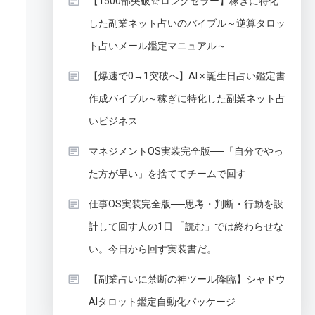
【1500部突破☆ロングセラー】稼ぎに特化
した副業ネット占いのバイブル～逆算タロッ
ト占いメール鑑定マニュアル～
【爆速で0→1突破へ】AI × 誕生日占い鑑定書
作成バイブル～稼ぎに特化した副業ネット占
いビジネス
マネジメントOS実装完全版──「自分でやっ
た方が早い」を捨ててチームで回す
仕事OS実装完全版──思考・判断・行動を設
計して回す人の1日 「読む」では終わらせな
い。今日から回す実装書だ。
【副業占いに禁断の神ツール降臨】シャドウ
AIタロット鑑定自動化パッケージ