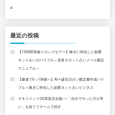
a:
最近の投稿
【1500部突破☆ロングセラー】稼ぎに特化した副業
ネット占いのバイブル～逆算タロット占いメール鑑定
マニュアル～
【爆速で0→1突破へ】AI × 誕生日占い鑑定書作成バイ
ブル～稼ぎに特化した副業ネット占いビジネス
マネジメントOS実装完全版──「自分でやった方が早
い」を捨ててチームで回す