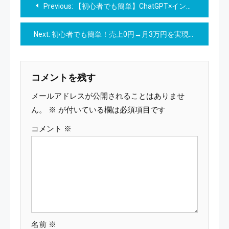
投
Previous:
【初心者でも簡単】ChatGPT×インスタリール 完全マニュアル
稿
Next:
初心者でも簡単！売上0円→月3万円を実現するnote収益化ガイドブック
ナ
ビ
コメントを残す
ゲ
メールアドレスが公開されることはありませ
ー
ん。
※
が付いている欄は必須項目です
コメント
※
シ
ョ
ン
名前
※