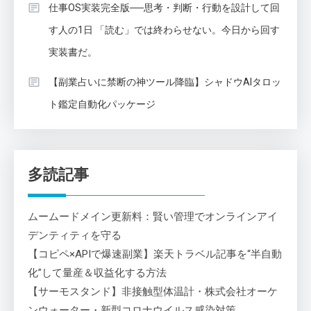
仕事OS実装完全版──思考・判断・行動を設計して回
す人の1日 「読む」では終わらせない。今日から回す
実装書だ。
【副業占いに禁断の神ツール降臨】シャドウAIタロッ
ト鑑定自動化パッケージ
多読記事
ムームードメイン更新料：賢い管理でオンラインアイ
デンティティを守る
【コピペ×APIで爆速副業】楽天トラベル記事を“半自動
化”して量産＆収益化する方法
【サーモスタンド】非接触型体温計・株式会社オーケ
ンウォーター・新型コロナウイルス感染対策