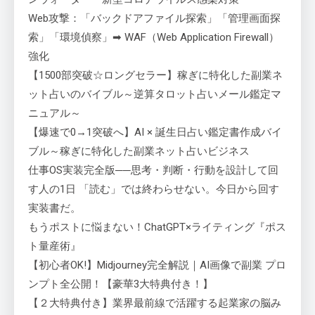
Web攻撃：「バックドアファイル探索」「管理画面探
索」「環境偵察」➡ WAF（Web Application Firewall）
強化
【1500部突破☆ロングセラー】稼ぎに特化した副業ネ
ット占いのバイブル～逆算タロット占いメール鑑定マ
ニュアル～
【爆速で0→1突破へ】AI × 誕生日占い鑑定書作成バイ
ブル～稼ぎに特化した副業ネット占いビジネス
仕事OS実装完全版──思考・判断・行動を設計して回
す人の1日 「読む」では終わらせない。今日から回す
実装書だ。
もうポストに悩まない！ChatGPT×ライティング『ポス
ト量産術』
【初心者OK!】Midjourney完全解説｜AI画像で副業 プロ
ンプト全公開！【豪華3大特典付き！】
【２大特典付き】業界最前線で活躍する起業家の脳み