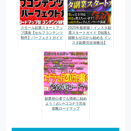
スモール起業スタートアッ
2025年最新版！インスタ副
プ講座【セルフコンテンツ
業スタートガイド【知識も
制作】パーフェクトガイド
経験もゼロから始める イン
スタ副業完全攻略法】
副業初心者でも簡単に始め
よう！占い×ココナラ完全
攻略ロードマップ