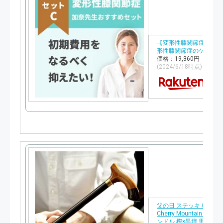
【変形性膝関節症】О脚
形性膝関節症のケアセッ
価格：19,360円（税込
(2024/6/18時点)
父の日 ステッキ 杖 おし
Cherry Mountain ス
ンドル 樫×黒壇 男性用 