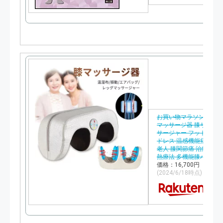
お買い物マラソン【P5倍
マッサージ器 膝サポータ
サージャー フットマッサ
ドレス 温感機能搭載 疲
老人 膝関節痛 治療器 暖か
熱療法 多機能膝パッド
価格：16,700円（税込
(2024/6/18時点)