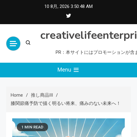
Skip
10 8月, 2026
3:50:49 AM
to
content
creativelifeenterpr
PR：本サイトにはプロモーションが含
Menu
Home
推し商品III
膝関節痛予防で描く明るい将来、痛みのない未来へ！
1 MIN READ